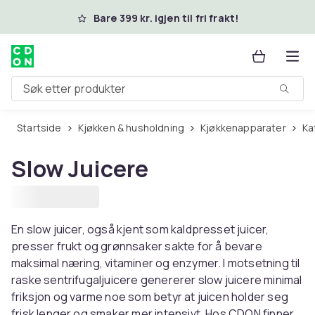
Hopp til hovedinnhold
Bare 399 kr. igjen til fri frakt!
Søk etter produkter
Startside
Kjøkken & husholdning
Kjøkkenapparater
K
Slow Juicere
En slow juicer, også kjent som kaldpresset juicer,
presser frukt og grønnsaker sakte for å bevare
maksimal næring, vitaminer og enzymer. I motsetning til
raske sentrifugaljuicere genererer slow juicere minimal
friksjon og varme noe som betyr at juicen holder seg
frisk lenger og smaker mer intensivt. Hos CDON finner