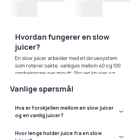
Hvordan fungerer en slow
juicer?
En slow juicer arbeider med et skruesystem
som roterer sakte, vanligvis mellom 40 og 100
omdreininger per minutt. Skruen knuser og
presser frukt og grønnsaker mot en sil som
Vanlige spørsmål
skiller saften fra fruktkjøttet og fibrene. Den
lave hastigheten genererer minimal varme og
friksjon noe som er avgjørende for å bevare
Hva er forskjellen mellom en slow juicer
næring og enzymaktivitet.
og en vanlig juicer?
Denne kaldpresseprosessen gir juice med
rikere smak og dypere farge sammenlignet
Hvor lenge holder juice fra en slow
med sentrifugaljuicere. Juicen skummer også