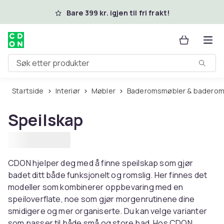
Hopp til hovedinnhold
Bare 399 kr. igjen til fri frakt!
Søk etter produkter
Startside
Interiør
Møbler
Baderomsmøbler & baderom
Speilskap
CDON hjelper deg med å finne speilskap som gjør
badet ditt både funksjonelt og romslig. Her finnes det
modeller som kombinerer oppbevaring med en
speiloverflate, noe som gjør morgenrutinene dine
smidigere og mer organiserte. Du kan velge varianter
som passer til både små og store bad. Hos CDON