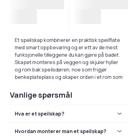
Et speilskap kombinerer en praktisk speilflate
med smart oppbevaring og er ett av de mest
funksjonelle tilleggene du kan gjøre på badet.
Skapet monteres på veggen og skjuler hyller
og rom bak speilsdøren, noe som frigjør
benkeplateplass og skaper orden i et rom som
lett fylles med ting.
Vanlige spørsmål
Speilskap finnes i et stort antall størrelser, fra
kompakte enlukkemodeller til det lille badet til
brede tolukkemodeller med doble speilsdører.
Hva er et speilskap?
Bredden varierer typisk fra 40 til 120
centimeter og høyden fra 50 til 90 centimeter.
Velg størrelse ut fra tilgjengelig veggplass og
Hvordan monterer man et speilskap?