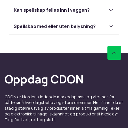
hvor mye oppbevaring du trenger.
Innenfor speilskapets dør er det som regel et
Kan speilskap felles inn i veggen?
antall justerbare hyller der du kan oppbevare
alt fra tannpleie og hudpleie til medisiner og
Speilskap med eller uten belysning?
barberskraberen. Hyllene kan ofte stilles i ulike
høyder for å romme produkter av ulik
størrelse. Visse speilskap har også en liten
krok i siden til smykker eller et ekstra rom
nederst.
Speilskap finnes med og uten belysning.
Modeller med integrert LED-belysning gir et
Oppdag CDON
jevnt og behagelig lys rett ved speilet og er
utmerket til sminke og barbering. Belysningen
kan sitte rundt hele speilkanten, langs
CDON er Nordens ledende markedsplass, og vi er her for
oversiden eller integrert i skapets underkant.
både små hverdagsbehov og store drømmer. Her finner du et
Velg en modell med riktig lysfarge: nøytralt
stadig større utvalg av produkter innen alt fra gaming, leker
og elektronikk til hage, skjønnhet og produkter til kjæledyr.
hvitt eller varmt hvitt gir en naturlig hudfarge.
Ting for livet, rett og slett.
Montering av speilskap krever litt