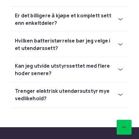
økonomisk og praktisk å kjøpe et sett enn
enkeltmaskiner.
Er det billigere å kjøpe et komplett sett
enn enkeltdeler?
Utvid batterisystemet
trinnvis
Hvilken batteristørrelse bør jeg velge i
Start med maskinene du har mest bruk for og
et utendørssett?
legg til maskiner og batterier etter hvert.
Investeringen i systemet lønner seg mer jo
Kan jeg utvide utstyrssettet med flere
flere maskiner du har.
hoder senere?
Kjøp elutstyrssett hos CDON
Trenger elektrisk utendørsutstyr mye
Hos CDON finner du elutstyrssett fra
vedlikehold?
Husqvarna
,
Ryobi
og
Gardena
med trygt kjøp
og rask levering.
Kvalitet, holdbarhet og riktig
vedlikehold