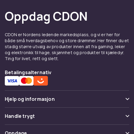
Invester i kvalitetsprodukter fra kjente merker
Oppdag CDON
som
Husqvarna
,
Stihl
,
Gardena
og
Ryobi
for
den beste kombinasjonen av ytelse,
holdbarhet og pålitelighet. Originaldeler og
tilbehør garanterer korrekt passform og
CDON er Nordens ledende markedsplass, og vi er her for
både små hverdagsbehov og store drømmer. Her finner du et
funksjon. Regelmessig vedlikehold med de
stadig større utvalg av produkter innen alt fra gaming, leker
riktige produktene er den beste investeringen
og elektronikk til hage, skjønnhet og produkter til kjæledyr.
du kan gjøre for å sikre lang levetid og optimale
Ting for livet, rett og slett.
resultater fra dine hagemaskiner. Hos CDON
finner du alt du trenger til stell og vedlikehold
Betalingsalternativ
av hagemaskiner til konkurransedyktige priser
med trygt kjøp og rask levering.
Moderne batteridrevne hagemaskiner tilbyr
Hjelp og informasjon
fremragende ytelse kombinert med lavt
støynivå, ingen utslipp og minimalt
Vanlige spørsmål
vedlikeholdsbehov. Et gjennomtenkt
Handle trygt
batterisystem fra ett merke gir deg mulighet til
Spor pakke
å bruke det samme batteriet til alle
Betaling
Oppdage