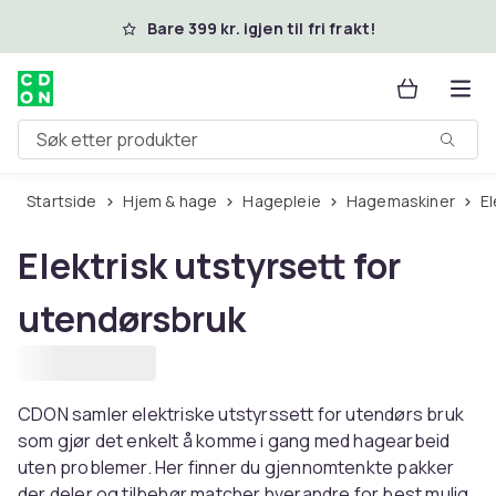
Hopp til hovedinnhold
Bare 399 kr. igjen til fri frakt!
Søk etter produkter
Startside
Hjem & hage
Hagepleie
Hagemaskiner
Elektrisk utstyrsett for
utendørsbruk
CDON samler elektriske utstyrssett for utendørs bruk
som gjør det enkelt å komme i gang med hagearbeid
uten problemer. Her finner du gjennomtenkte pakker
der deler og tilbehør matcher hverandre for best mulig