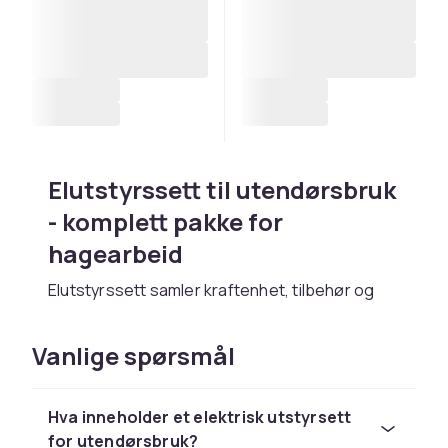
Elutstyrssett til utendørsbruk
- komplett pakke for
hagearbeid
Elutstyrssett samler kraftenhet, tilbehør og
batteri i en komplett pakke.
Husqvarna
,
Ryobi
og
Gardena
tilbyr startpakker og kombosett
Vanlige spørsmål
for hjemmebrukere.
Velg sett ut fra hvilke oppgaver du har mest i
Hva inneholder et elektrisk utstyrsett
hagen. Et gresstrimmere og hekksaks-sett
for utendørsbruk?
dekker de vanligste behovene. Det er mer