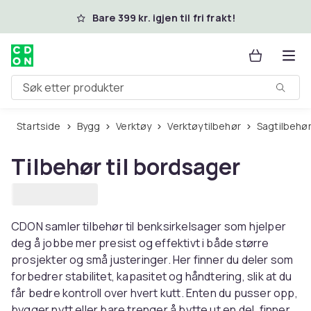
Hopp til hovedinnhold
Bare 399 kr. igjen til fri frakt!
Søk etter produkter
Startside
Bygg
Verktøy
Verktøytilbehør
Sagtilbehø
Tilbehør til bordsager
CDON samler tilbehør til benksirkelsager som hjelper
deg å jobbe mer presist og effektivt i både større
prosjekter og små justeringer. Her finner du deler som
forbedrer stabilitet, kapasitet og håndtering, slik at du
får bedre kontroll over hvert kutt. Enten du pusser opp,
bygger nytt eller bare trenger å bytte ut en del, finner