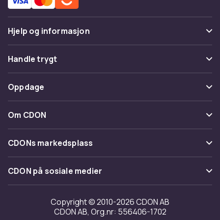
Hjelp og informasjon
Vanlige spørsmål
Handle trygt
Spor pakke
Betaling
Oppdage
Angre & returner her
Levering
Kategorier
Kontakt oss
Om CDON
Vilkår & policy
Varemerker
Om oss
Tilbakekallinger
CDONs markedsplass
Guider
Kundeanmeldelser
Merchant Help Center
CDON på sosiale medier
Jobbe på CDON
Investor relations
Copyright © 2010-2026 CDON AB
CDON AB, Org.nr: 556406-1702
Tilgjengelighet