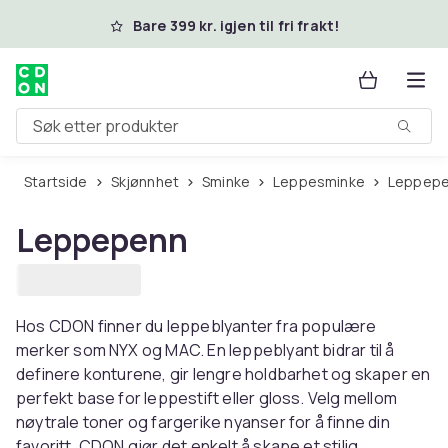
Hopp til hovedinnhold
Bare 399 kr. igjen til fri frakt!
Søk etter produkter
Startside
Skjønnhet
Sminke
Leppesminke
Leppep
Leppepenn
Hos CDON finner du leppeblyanter fra populære
merker som NYX og MAC. En leppeblyant bidrar til å
definere konturene, gir lengre holdbarhet og skaper en
perfekt base for leppestift eller gloss. Velg mellom
nøytrale toner og fargerike nyanser for å finne din
favoritt. CDON gjør det enkelt å skape et stilig,