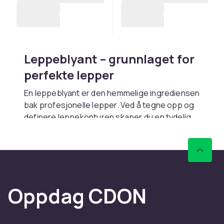
Leppeblyant – grunnlaget for
perfekte lepper
En leppeblyant er den hemmelige ingrediensen
bak profesjonelle lepper. Ved å tegne opp og
definere leppekonturen skaper du en tydelig
form som holder leppefargen på plass hele
dagen. Hos CDON finner du leppeblyanter i alt
fra diskrete nude nyanser til dristige røde og
mørke toner. Med trygg betaling og rask
levering får du favorittene dine rett hjem.
Oppdag CDON
Slik bruker du leppeblyanten
for best resultat