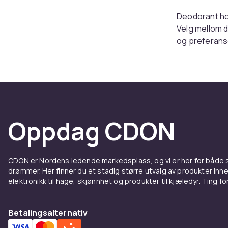
Deodorant hol
Velg mellom d
og preferans
levering og tr
Hvilke
En deostick t
fordeler prod
Oppdag CDON
tørker på sek
Deodor
CDON er Nordens ledende markedsplass, og vi er her for både
drømmer. Her finner du et stadig større utvalg av produkter inne
Deodorant ma
elektronikk til hage, skjønnhet og produkter til kjæledyr. Ting for 
Trenger du o
aktivt reduse
antiperspiran
Betalingsalternativ