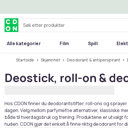
Hopp til hovedinnhold
Søk etter produkter
Alle kategorier
Film
Spill
Elek
Startside
Skjønnhet
Deodorant & antiperspirant
Deostick, roll-on & de
Hos CDON finner du deodorantstifter, roll-ons og sprayer 
dagen. Velg mellom parfymefrie alternativer, klassiske m
både til hverdagsbruk og trening. Produktene er utvalgt for
huden. CDON gjør det enkelt å finne riktig deodorant for din