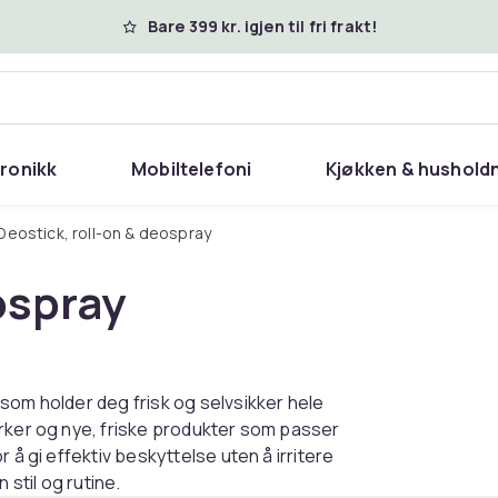
Bare 399 kr. igjen til fri frakt!
tronikk
Mobiltelefoni
Kjøkken & hushold
Deostick, roll-on & deospray
ospray
som holder deg frisk og selvsikker hele
erker og nye, friske produkter som passer
 å gi effektiv beskyttelse uten å irritere
 stil og rutine.