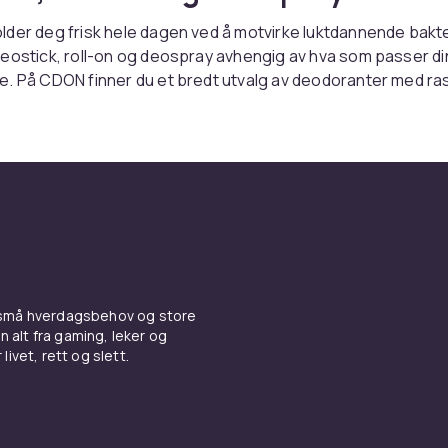
der deg frisk hele dagen ved å motvirke luktdannende bakte
eostick, roll-on og deospray avhengig av hva som passer din 
e. På CDON finner du et bredt utvalg av deodoranter med ra
ygt kjøp.
n type passer for deg?
ørker raskt og etterlater ingen hvite merker på klærne. Roll-
uktet jevnt og føles svalt mot huden. Deospray er rask å på
under, perfekt for deg som har det travelt.
ant eller antiperspirant?
 små hverdagsbehov og store
n alt fra gaming, leker og
skerer og motvirker lukt, men påvirker ikke svetteproduksj
livet, rett og slett.
gså beskyttelse mot svette? Sjekk ut våre
antiperspiranter
rer svetting. Hele sortimentet finner du under
deodorant og
t
.