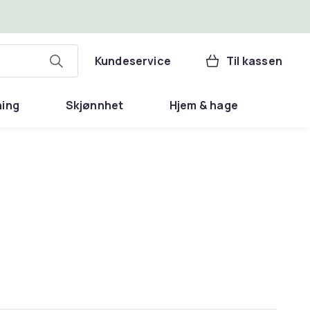
Kundeservice
Til kassen
ning
Skjønnhet
Hjem & hage