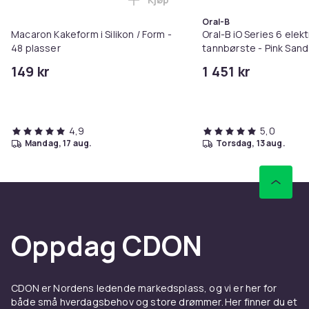
Legg Macaron Kakeform i Silikon 
Oral-B
Macaron Kakeform i Silikon / Form -
Oral-B iO Series 6 elekt
48 plasser
tannbørste - Pink Sand
149 kr
1 451 kr
4,9
5,0
mandag, 17 aug.
torsdag, 13 aug.
Oppdag CDON
CDON er Nordens ledende markedsplass, og vi er her for
både små hverdagsbehov og store drømmer. Her finner du et