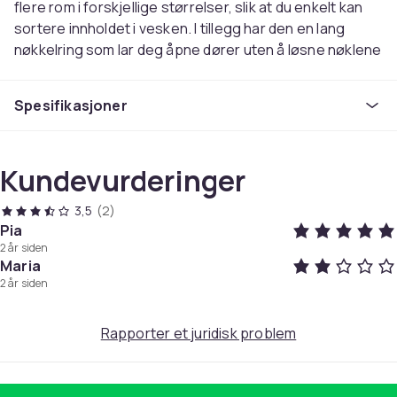
flere rom i forskjellige størrelser, slik at du enkelt kan
sortere innholdet i vesken. I tillegg har den en lang
nøkkelring som lar deg åpne dører uten å løsne nøklene
fra vesken. Du kan enkelt flytte ut veskeinnsatsen for
raskt å få med deg eiendelene dine når du bytter sekk.
Spesifikasjoner
- Veskeinnsats som holder orden i vesken din
- Har flere rom i forskjellige størrelser
Kundevurderinger
- Kan enkelt flyttes til en ny veske
3,5
(2)
Spesifikasjoner:
Pia
Farge: Svart
2 år siden
Materiale: Filt
Maria
Mål: 19 x 34 x 17 cm
2 år siden
Antal lommer: 14
Rapporter et juridisk problem
Pakken Inneholder:
1x Veskeinnsats