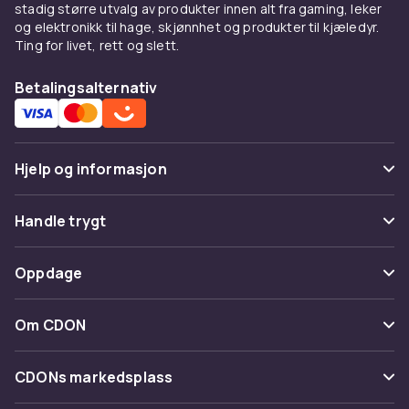
stadig større utvalg av produkter innen alt fra gaming, leker
og elektronikk til hage, skjønnhet og produkter til kjæledyr.
Ting for livet, rett og slett.
Betalingsalternativ
Hjelp og informasjon
Vanlige spørsmål
Handle trygt
Spor pakke
Betaling
Oppdage
Angre & returner her
Levering
Kategorier
Kontakt oss
Om CDON
Vilkår & policy
Varemerker
Om oss
Tilbakekallinger
CDONs markedsplass
Guider
Kundeanmeldelser