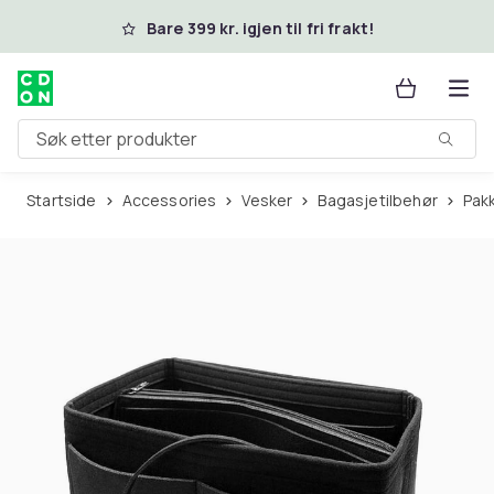
Hopp til hovedinnhold
Bare 399 kr. igjen til fri frakt!
Søk etter produkter
Startside
Accessories
Vesker
Bagasjetilbehør
Pa