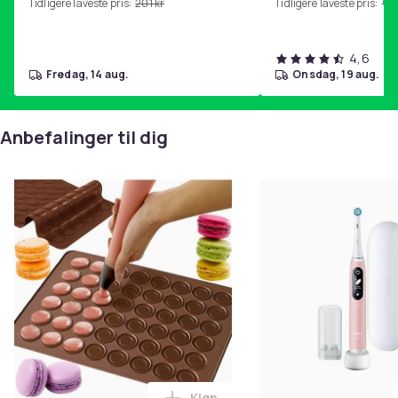
Tidligere laveste pris:
201 kr
Tidligere laveste pris:
99 
4,6
fredag, 14 aug.
onsdag, 19 aug.
Anbefalinger til dig
Kjøp