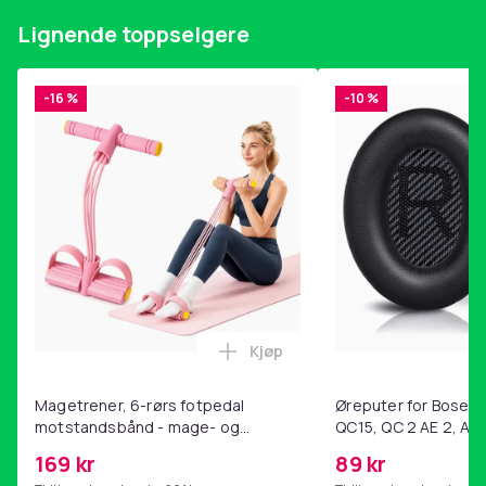
Farge
Lignende toppselgere
Black
Vekt, gram
402
-16 %
-10 %
Artikkel nr.
1c168918-ae76-469f-a120-4bd2e6ac9b63
Produktsikkerhetsinformasjon
Kjøp
Legg Magetrener, 6-rørs fotp
Magetrener, 6-rørs fotpedal
Øreputer for Bose QC
motstandsbånd - mage- og
QC15, QC 2 AE 2, AE 
kjernetrening, yoga og
SoundTrue, SoundLin
169 kr
89 kr
hjemmegymnastikk Pink