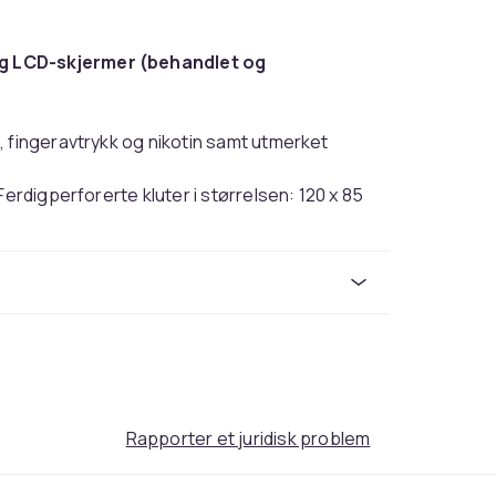
og LCD-skjermer (behandlet og
, fingeravtrykk og nikotin samt utmerket
Ferdigperforerte kluter i størrelsen: 120 x 85
LCD og LED)
5 mm
Rapporter et juridisk problem