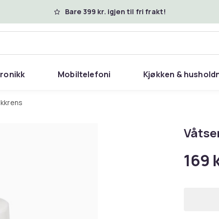
Bare 399 kr. igjen til fri frakt!
tronikk
Mobiltelefoni
Kjøkken & hushold
nikkrens
Våtse
169 