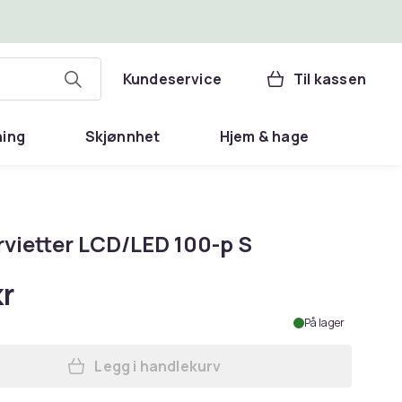
Kundeservice
Til kassen
ning
Skjønnhet
Hjem & hage
rvietter LCD/LED 100-p S
kr
På lager
Legg i handlekurv
Legg Våtservietter LCD/LED 100-p S