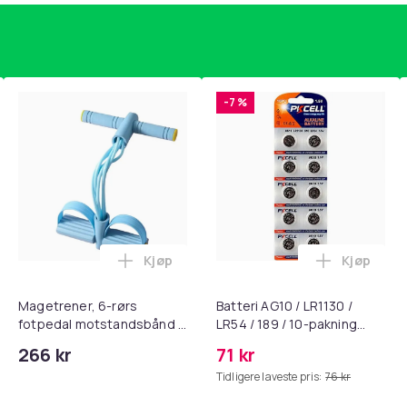
126
b0656718-cd71-59d8-b6f3-51da8d74b7c0
-7 %
Kjøp
Kjøp
, QC15, QC 2 AE 2, AE 2i, AE 2w, SoundTrue, SoundLink Black i 
nley trakte 0,7 l, rosa i handlekurven
Legg Magetrener, 6-rørs fotpedal mots
Legg Batte
Magetrener, 6-rørs
Batteri AG10 / LR1130 /
fotpedal motstandsbånd -
LR54 / 189 / 10-pakning
mage- og kjernetrening,
PKcell
266 kr
71 kr
yoga og
Tidligere laveste pris:
76 kr
hjemmegymnastikk Blue