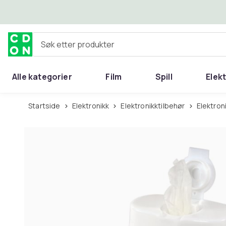
Hopp til hovedinnhold
Søk etter produkter
Alle kategorier
Film
Spill
Elek
Startside
Elektronikk
Elektronikktilbehør
Elektro