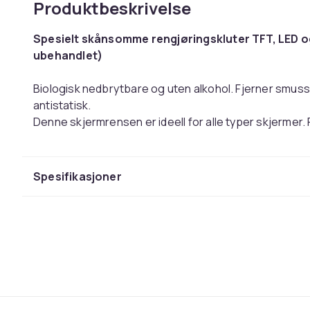
Produktbeskrivelse
Spesielt skånsomme rengjøringskluter TFT, LED 
ubehandlet)
Biologisk nedbrytbare og uten alkohol. Fjerner smuss
antistatisk.
Denne skjermrensen er ideell for alle typer skjermer. 
mm
- Spesielt utviklet for TV og skjermer (Plasma, TFT, 
Spesifikasjoner
- For både behandlet og ubehandlet glass
- Fri for alkohol (ikke brennbar)
- Fri for butylglykol og metanol
- Biologisk nedbrytbar
- Forperforerte rengjøringskluter i størrelse: 120 x 8
- Oppbevaring krukke med lokk
br />- Tørk med en tørr klut