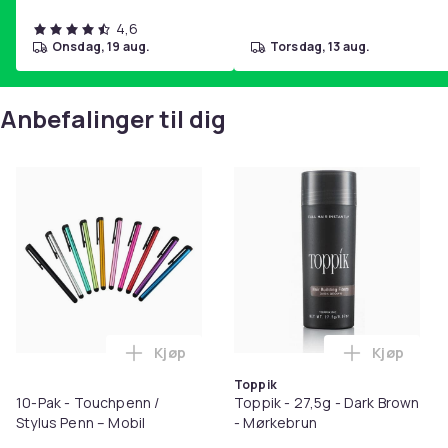
4,6
onsdag, 19 aug.
torsdag, 13 aug.
Anbefalinger til dig
Kjøp
Kjøp
Legg 10-Pak - Touchpenn / Stylus Penn –
Legg Toppi
Toppik
10-Pak - Touchpenn /
Toppik - 27,5g - Dark Brown
Stylus Penn – Mobil
- Mørkebrun