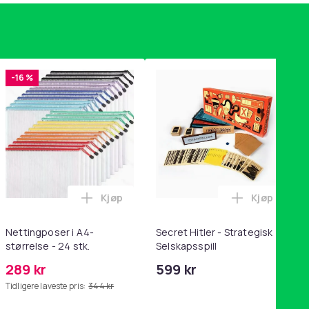
-16 %
Kjøp
Kjøp
handlekurven
tandsbånd - mage- og kjernetrening, yoga og hjemmegymnastik
ri AG10 / LR1130 / LR54 / 189 / 10-pakning PKcell i handlekurve
Legg Nettingposer i A4-størrelse - 24 stk.
Legg Secret
Nettingposer i A4-
Secret Hitler - Strategisk
størrelse - 24 stk.
Selskapsspill
289 kr
599 kr
Tidligere laveste pris:
344 kr