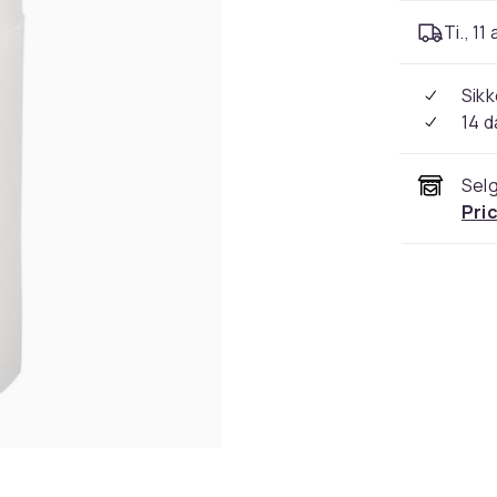
Ti., 11
Sikk
14 d
Selg
Pri