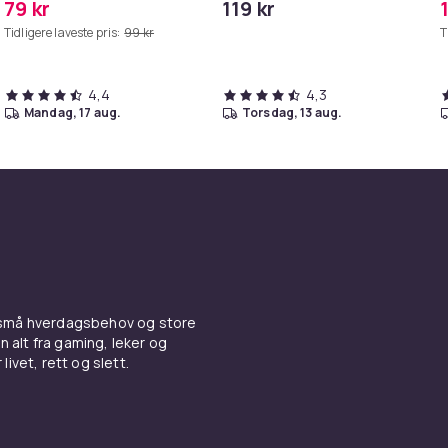
79 kr
119 kr
Grå
iPhone/iPad
Tidligere laveste pris:
99 kr
T
4,4
4,3
mandag, 17 aug.
torsdag, 13 aug.
 små hverdagsbehov og store
n alt fra gaming, leker og
livet, rett og slett.