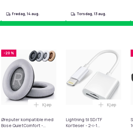
fredag, 14 aug.
torsdag, 13 aug.
-20 %
Kjøp
Kjøp
 Mobil i handlekurven
k - 27,5g - Dark Brown - Mørkebrun i handlekurven
Legg Øreputer kompatible med Bose Quie
Legg Lightni
Øreputer kompatible med
Lightning til SD/TF
S
Bose QuietComfort -
Kortleser - 2-i-1
QC35/QC25/QC15/AE2 -
Minnekortadapter til