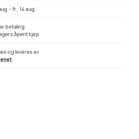
 aug. - fr., 14 aug.
er betaling
agers åpent kjøp
es og leveres av
cenet