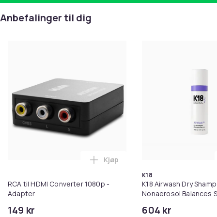
Anbefalinger til dig
Kjøp
Legg RCA til HDMI Converter 108
K18
RCA til HDMI Converter 1080p -
K18 Airwash Dry Sham
Adapter
Nonaerosol Balances S
Controls Excess Oil
149 kr
604 kr