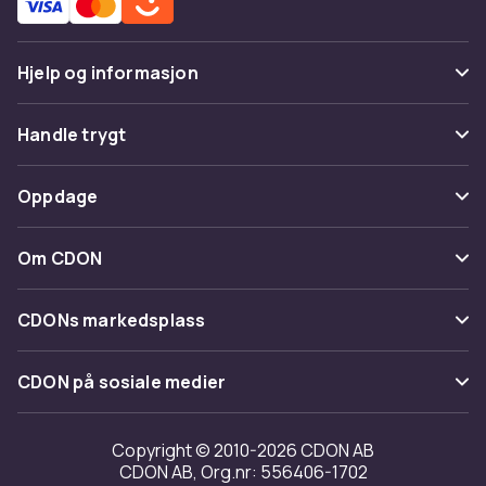
Hjelp og informasjon
Vanlige spørsmål
Handle trygt
Spor pakke
Betaling
Oppdage
Angre & returner her
Levering
Kategorier
Kontakt oss
Om CDON
Vilkår & policy
Varemerker
Om oss
Tilbakekallinger
CDONs markedsplass
Guider
Kundeanmeldelser
Merchant Help Center
CDON på sosiale medier
Jobbe på CDON
Investor relations
Copyright © 2010-2026 CDON AB
CDON AB, Org.nr: 556406-1702
Tilgjengelighet