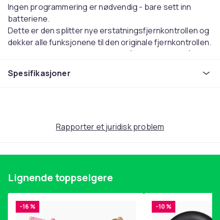
Ingen programmering er nødvendig - bare sett inn
batteriene.
Dette er den splitter nye erstatningsfjernkontrollen og
dekker alle funksjonene til den originale fjernkontrollen.
Krever 2 batterier størrelse AAA (følger ikke med).
Materiale: ABS
Spesifikasjoner
Farge svart
Størrelse: ca. 210 * 50 * 20mm / 8,26 * 1,96 * 0,78 ''
Nettovekt: ca. 86g
Kompatibel med modell: for Samsung AA59-00508A
AA59-00478A AA59-00466A BN59-01014A og lignende
Rapporter et juridisk problem
Merk:
Tillat at 1-3 mm er forskjellige på grunn av manuell
måling.
Lignende toppselgere
På grunn av forskjellig visning og forskjellig lys kan det
hende at bildet ikke gjenspeiler den faktiske fargen på
varen. Takk for din forståelse
-16 %
-10 %