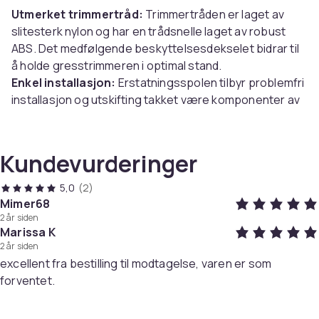
Utmerket trimmertråd:
Trimmertråden er laget av
slitesterk nylon og har en trådsnelle laget av robust
ABS. Det medfølgende beskyttelsesdekselet bidrar til
å holde gresstrimmeren i optimal stand.
Enkel installasjon:
Erstatningsspolen tilbyr problemfri
installasjon og utskifting takket være komponenter av
høy kvalitet og presis passform.
Passer for Bosch ART gresstrimmere:
Trådsnellene
passer for Bosch ART 23 SL/2300/23-28/26 SL/EASY
Kundevurderinger
gresstrimmere.
5,0
(2)
Spesifikasjoner:
Mimer68
2 år siden
Farge: Sort
Marissa K
Materialer: ABS, nylon
2 år siden
Størrelse: Spole: 5,5 x 2,1 cm, Beskyttelseshette: 7.5 x
excellent fra bestilling til modtagelse, varen er som
3,2 cm
forventet.
Kompatibel med: Bosch ART 23 SL, ART 2300, ART 23-
28, ART 26 SL, ART EASY gresstrimmer, nummer