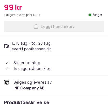
99 kr
Tidligere laveste pris:
122 kr
På lager
Legg i handlekurv
Legg Trimmerspole for Bos
Ti., 18 aug. - to., 20 aug.
Levert i postkassen din
Sikker betaling
14 dagers åpent kjøp
Selges og leveres av
INF Company AB
Produktbeskrivelse