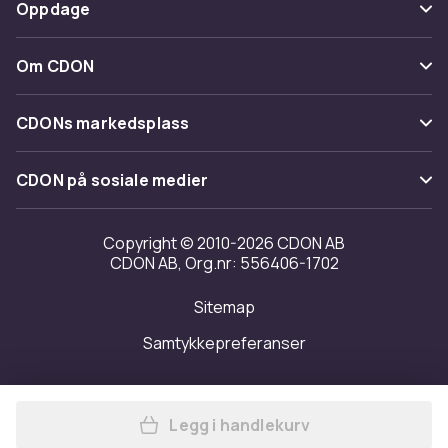
Betaling
Oppdage
Angre & returner her
Levering
Kategorier
Kontakt oss
Om CDON
Vilkår & policy
Varemerker
Om oss
Tilbakekallinger
CDONs markedsplass
Guider
Kundeanmeldelser
Merchant Help Center
CDON på sosiale medier
Jobbe på CDON
Investor relations
Copyright © 2010-2026 CDON AB
CDON AB, Org.nr: 556406-1702
Tilgjengelighet
Sitemap
Samtykkepreferanser
Legg i handlekurv
Legg Trimmerspole for Bos