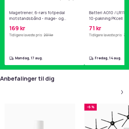
Legg Magetrener, 6-rørs fotp
Magetrener, 6-rørs fotpedal
Batteri AG10 / LR1130
motstandsbånd - mage- og
10-pakning PKcell
kjernetrening, yoga og
169 kr
71 kr
hjemmegymnastikk Pink
Tidligere laveste pris:
201 kr
Tidligere laveste pris:
76 
mandag, 17 aug.
fredag, 14 aug.
Anbefalinger til dig
-6 %