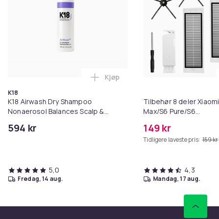
Kjøp
Legg K18 Airwash Dry Shampoo No
K18
K18 Airwash Dry Shampoo
Tilbehør 8 deler Xiaom
Nonaerosol Balances Scalp &
Max/S6 Pure/S6
Controls Excess Oil
MAXV/S50/S51/S55/S5
594 kr
149 kr
Tidligere laveste pris:
159 kr
5,0
4,3
fredag, 14 aug.
mandag, 17 aug.