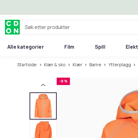
Hopp til hovedinnhold
Søk etter produkter
Alle kategorier
Film
Spill
Elek
Startside
Klær & sko
Klær
Barne
Ytterplagg
-8 %