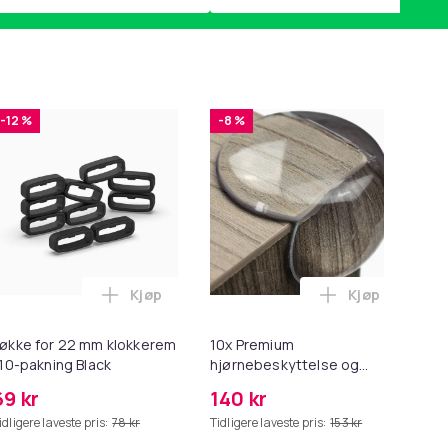
-12 %
-8 %
Kjøp
Kjøp
2 - Grå i handlekurven
 Minnekortadapter til iPhone/iPad i handlekurven
til HDMI-omformer 1080p i handlekurven
Legg Løkke for 22 mm klokkerem i 10-paknin
Legg 10x Prem
økke for 22 mm klokkerem
10x Premium
Ers
 10-pakning Black
hjørnebeskyttelse og
Sp
kantbeskyttelse for barn
69 kr
140 kr
2
idligere laveste pris:
78 kr
Tidligere laveste pris:
153 kr