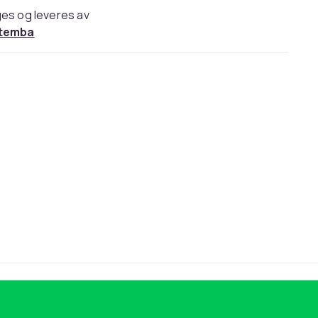
es og leveres av
temba