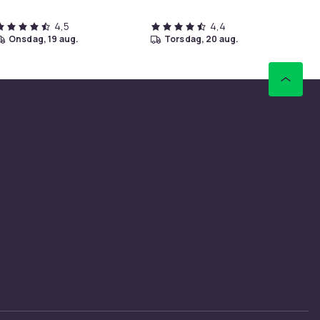
4,5
4,4
onsdag, 19 aug.
torsdag, 20 aug.