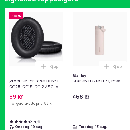
-10 %
Kjøp
Kjøp
Legg Øreputer for Bose QC35 I/II, QC25
Legg Sta
Stanley
Øreputer for Bose QC35 I/II,
Stanley trakte 0,7 l, rosa
QC25, QC15, QC 2 AE 2, AE
2i, AE 2w, SoundTrue,
89 kr
468 kr
SoundLink Black
Tidligere laveste pris:
99 kr
4,6
onsdag, 19 aug.
torsdag, 13 aug.