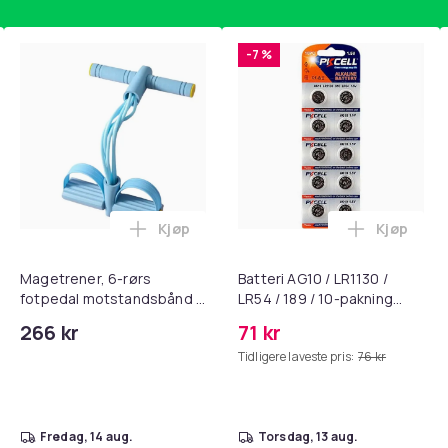
-7 %
Kjøp
Kjøp
, QC15, QC 2 AE 2, AE 2i, AE 2w, SoundTrue, SoundLink Black i 
nley trakte 0,7 l, rosa i handlekurven
Legg Magetrener, 6-rørs fotpedal mots
Legg Batte
Magetrener, 6-rørs
Batteri AG10 / LR1130 /
fotpedal motstandsbånd -
LR54 / 189 / 10-pakning
mage- og kjernetrening,
PKcell
266 kr
71 kr
yoga og
Tidligere laveste pris:
76 kr
hjemmegymnastikk Blue
fredag, 14 aug.
torsdag, 13 aug.