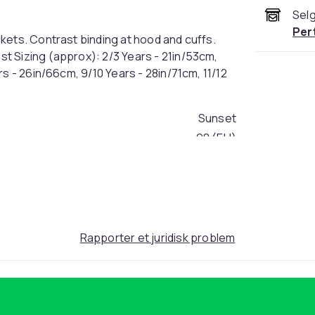
Selg
Per
kets. Contrast binding at hood and cuffs.
t Sizing (approx): 2/3 Years - 21in/53cm,
s - 26in/66cm, 9/10 Years - 28in/71cm, 11/12
Sunset
98 (EU)
c0636c60-b6dc-4fe2-a7f7-58eb1f4281c3
Rapporter et juridisk problem