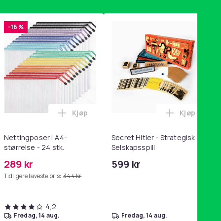
-16 %
Kjøp
Kjøp
handlekurven
tandsbånd - mage- og kjernetrening, yoga og hjemmegymnastik
ri AG10 / LR1130 / LR54 / 189 / 10-pakning PKcell i handlekurve
Legg Nettingposer i A4-størrelse - 24 stk.
Legg Secret
Nettingposer i A4-
Secret Hitler - Strategisk
størrelse - 24 stk.
Selskapsspill
289 kr
599 kr
Tidligere laveste pris:
344 kr
4,2
fredag, 14 aug.
fredag, 14 aug.