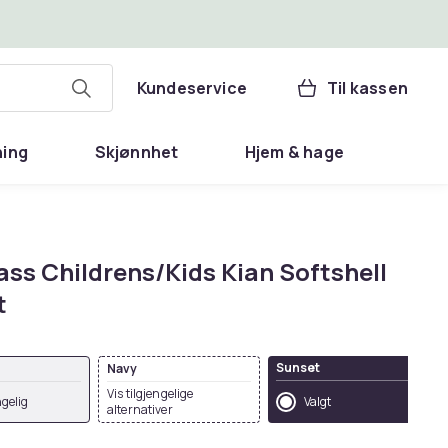
Kundeservice
Til kassen
ning
Skjønnhet
Hjem & hage
ass Childrens/Kids Kian Softshell
t
Sunset
Navy
Vis tilgjengelige
ngelig
Valgt
alternativer