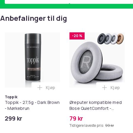
Anbefalinger til dig
-20 %
Kjøp
Kjøp
Legg Toppik - 27,5g - Dark Brown - Mørk
Legg Ørep
Toppik
Toppik - 27,5g - Dark Brown
Øreputer kompatible med
- Mørkebrun
Bose QuietComfort -
QC35/QC25/QC15/AE2 -
299 kr
79 kr
Grå
Tidligere laveste pris:
99 kr