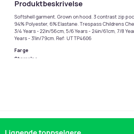
Produktbeskrivelse
Softshell garment. Grown on hood. 3 contrast zip poc
94% Polyester, 6% Elastane. Trespass Childrens Ches
3/4 Years - 22in/56cm, 5/6 Years - 24in/61cm, 7/8 Year
Years - 31in/79cm. Ref: UTTP4606
Farge
Størrelse
Artikkel nr.
Produktsikkerhetsinformasjon
Lignende toppselgere