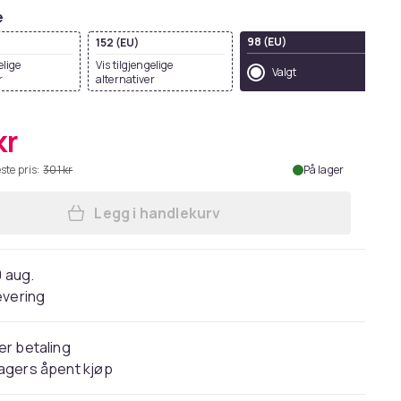
e
98 (EU)
152 (EU)
elige
Vis tilgjengelige
Valgt
r
alternativer
kr
ste pris:
301 kr
På lager
Legg i handlekurv
Legg Trespass Childrens/Kids Kian 
0 aug.
evering
er betaling
agers åpent kjøp