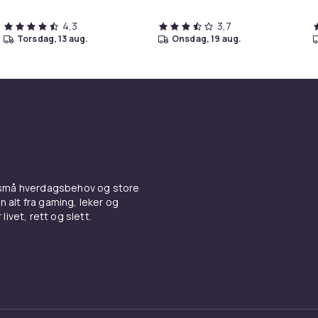
4,3
3,7
torsdag, 13 aug.
onsdag, 19 aug.
 små hverdagsbehov og store
n alt fra gaming, leker og
livet, rett og slett.