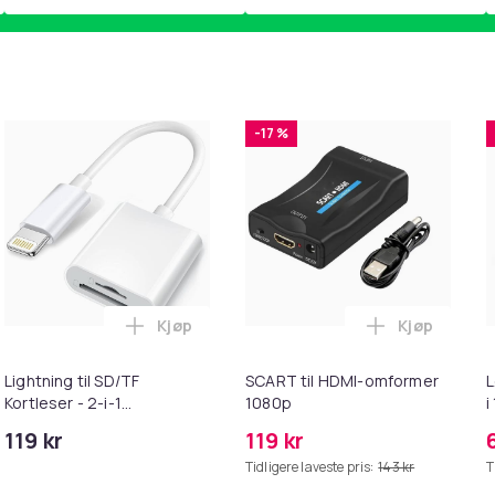
-17 %
Kjøp
Kjøp
ebrun i handlekurven
uter kompatible med Bose QuietComfort - QC35/QC25/QC15/AE
Legg Lightning til SD/TF Kortleser - 2-i-1
Legg SCART 
Lightning til SD/TF
SCART til HDMI-omformer
L
Kortleser - 2-i-1
1080p
i
Minnekortadapter til
119 kr
119 kr
iPhone/iPad
Tidligere laveste pris:
143 kr
T