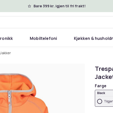
Bare 399 kr. igjen til fri frakt!
tronikk
Mobiltelefoni
Kjøkken & hushold
Jakker
Tresp
Jacke
Farge
Black
Tilgje