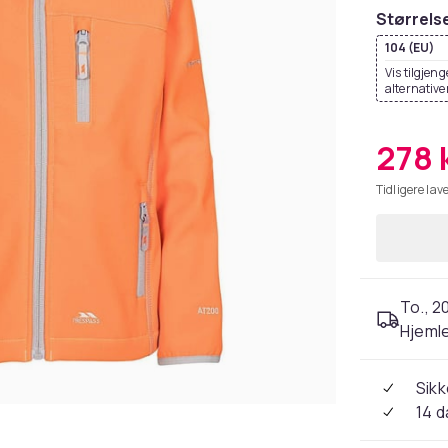
Størrels
104 (EU)
Vis tilgjeng
alternative
278 
Tidligere lave
To., 2
Hjeml
Sikk
14 d