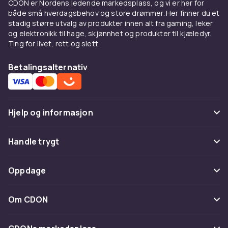
CDON er Nordens ledende markedsplass, og vi er her for
stor som en tradisjonell 45W laptop-adapter.
både små hverdagsbehov og store drømmer. Her finner du et
stadig større utvalg av produkter innen alt fra gaming, leker
Kjøp strømadaptere og ladere online hos
og elektronikk til hage, skjønnhet og produkter til kjæledyr.
CDON. Se også
reiseadaptere
og
Ting for livet, rett og slett.
powerbanks
.
Betalingsalternativ
Fordeler og bruksanvisning
for Strømadaptere & -ladere
Hos CDON finner du Strømadaptere & -ladere
Hjelp og informasjon
fra ledende produsenter til
konkurransedyktige priser. Vårt brede
Vanlige spørsmål
Handle trygt
sortiment dekker alle prisklasser, fra
innstegsmodeller til avanserte profesjonelle
Spor pakke
Betaling
løsninger. Alle produkter er sertifiserte og
Oppdage
Angre & returner her
møter europeiske kvalitets- og
Levering
sikkerhetsstandarder.
Kategorier
Kontakt oss
Om CDON
Vilkår & policy
Når du kjøper Strømadaptere & -ladere hos
Varemerker
CDON, får du tilgang til produktbeskrivelser
Om oss
Tilbakekallinger