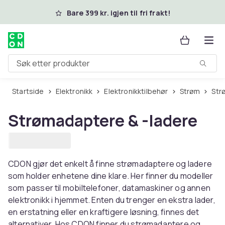
Hopp til hovedinnhold
Bare 399 kr. igjen til fri frakt!
Søk etter produkter
Startside
Elektronikk
Elektronikktilbehør
Strøm
St
Strømadaptere & -ladere
CDON gjør det enkelt å finne strømadaptere og ladere
som holder enhetene dine klare. Her finner du modeller
som passer til mobiltelefoner, datamaskiner og annen
elektronikk i hjemmet. Enten du trenger en ekstra lader,
en erstatning eller en kraftigere løsning, finnes det
alternativer. Hos CDON finner du strømadaptere og