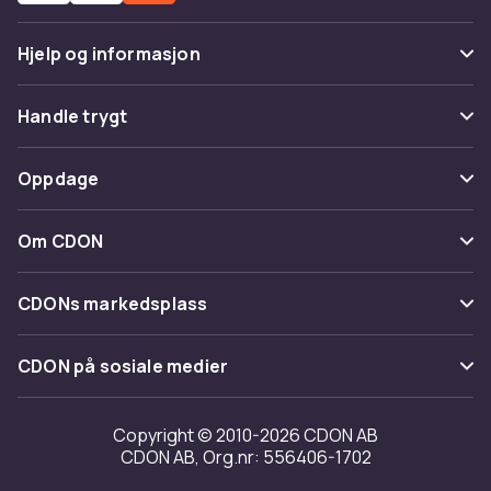
Hjelp og informasjon
Vanlige spørsmål
Handle trygt
Spor pakke
Betaling
Oppdage
Angre & returner her
Levering
Kategorier
Kontakt oss
Om CDON
Vilkår & policy
Varemerker
Om oss
Tilbakekallinger
CDONs markedsplass
Guider
Kundeanmeldelser
Merchant Help Center
CDON på sosiale medier
Jobbe på CDON
Investor relations
Copyright © 2010-2026 CDON AB
CDON AB, Org.nr: 556406-1702
Tilgjengelighet