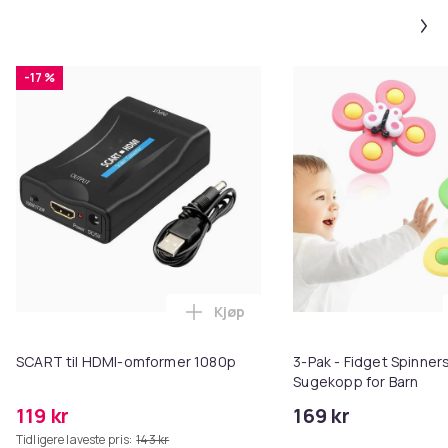
-17 %
Kjøp
Legg SCART til HDMI-omformer 1
SCART til HDMI-omformer 1080p
3-Pak - Fidget Spinne
Sugekopp for Barn
119 kr
169 kr
Tidligere laveste pris:
143 kr