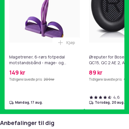
Kjøp
Legg Magetrener, 6-rørs fotp
Magetrener, 6-rørs fotpedal
Øreputer for Bose QC
motstandsbånd - mage- og
QC15, QC 2 AE 2, AE 
kjernetrening, yoga og
SoundTrue, SoundLin
149 kr
89 kr
hjemmegymnastikk Purple
Tidligere laveste pris:
209 kr
Tidligere laveste pris:
99 
4,6
mandag, 17 aug.
torsdag, 20 aug.
Anbefalinger til dig