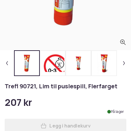
Trefl 90721, Lim til puslespill, Flerfarget
207 kr
På lager
Legg i handlekurv
Legg Trefl 90721, Lim til pus