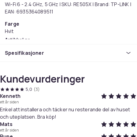
Wi-Fi 6 - 2.4 GHz, 5 GHz | SKU: RE505X | Brand: TP-LINK |
EAN: 6935364089511
Farge
Hvit
Artikkel nr.
d085be7f-3a2c-4a09-9479-031ae8c42a29
Spesifikasjoner
Produktsikkerhetsinformasjon
Kundevurderinger
5,0
(3)
Kenneth
ett år siden
Enkel att installera och täcker nu resterande del av huset
och uteplatsen. Bra köp!
Mats
ett år siden
Rune