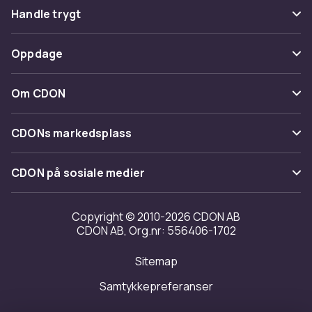
Vanlige spørsmål
Handle trygt
Spor pakke
Betaling
Oppdage
Angre & returner her
Levering
Kategorier
Kontakt oss
Om CDON
Vilkår & policy
Varemerker
Om oss
Tilbakekallinger
CDONs markedsplass
Guider
Kundeanmeldelser
Merchant Help Center
CDON på sosiale medier
Jobbe på CDON
Investor relations
Copyright © 2010-2026 CDON AB
CDON AB, Org.nr: 556406-1702
Tilgjengelighet
Sitemap
Samtykkepreferanser