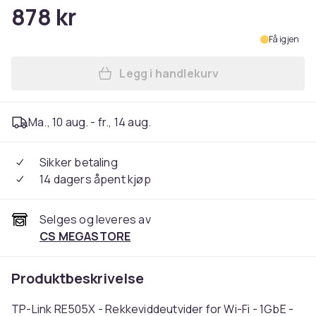
878 kr
Få igjen
Legg i handlekurv
Legg TP-Link RE505X - Rekkev
Ma., 10 aug. - fr., 14 aug.
Sikker betaling
14 dagers åpent kjøp
Selges og leveres av
CS MEGASTORE
Produktbeskrivelse
TP-Link RE505X - Rekkeviddeutvider for Wi-Fi - 1GbE -