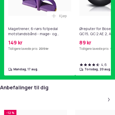
Kjøp
Legg Magetrener, 6-rørs fotp
Magetrener, 6-rørs fotpedal
Øreputer for Bose QC
motstandsbånd - mage- og
QC15, QC 2 AE 2, AE 
kjernetrening, yoga og
SoundTrue, SoundLin
149 kr
89 kr
hjemmegymnastikk Purple
Tidligere laveste pris:
209 kr
Tidligere laveste pris:
99 
4,6
mandag, 17 aug.
torsdag, 20 aug.
Anbefalinger til dig
-12 %