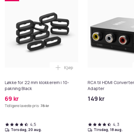
Kjøp
Legg Løkke for 22 mm klokkerem 
Løkke for 22 mm klokkerem i 10-
RCA til HDMI Converter
pakning Black
Adapter
69 kr
149 kr
Tidligere laveste pris:
78 kr
4,5
4,3
torsdag, 20 aug.
tirsdag, 18 aug.