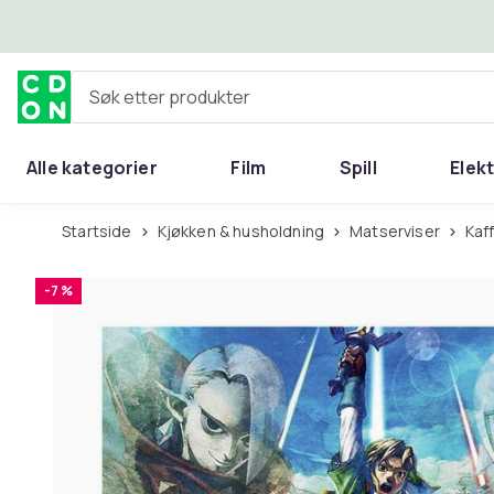
Hopp til hovedinnhold
Søk etter produkter
Alle kategorier
Film
Spill
Elek
Startside
Kjøkken & husholdning
Matserviser
Ka
-7 %