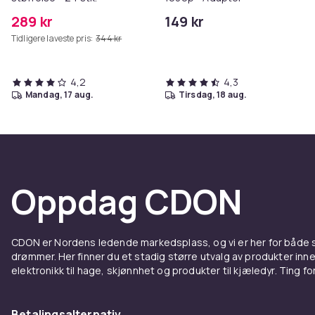
289 kr
149 kr
Tidligere laveste pris:
344 kr
4,2
4,3
mandag, 17 aug.
tirsdag, 18 aug.
Oppdag CDON
CDON er Nordens ledende markedsplass, og vi er her for både
drømmer. Her finner du et stadig større utvalg av produkter inne
elektronikk til hage, skjønnhet og produkter til kjæledyr. Ting for 
Betalingsalternativ