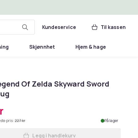
Kundeservice
Til kassen
ning
Skjønnhet
Hjem & hage
egend Of Zelda Skyward Sword
Mug
r
ste pris:
227 kr
På lager
Legg i handlekurv