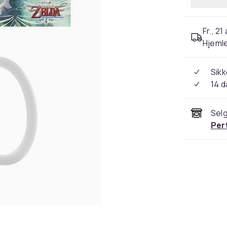
Fr., 21
Hjeml
Sikk
14 d
Selg
Per