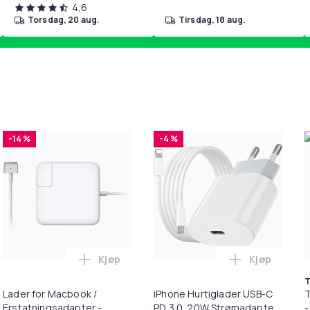
4,6
torsdag, 20 aug.
tirsdag, 18 aug.
-14 %
-4 %
Kjøp
Kjøp
. i handlekurven
il HDMI Converter 1080p - Adapter i handlekurven
Legg Lader for Macbook / Erstatningsadap
Legg iPhone
T
Lader for Macbook /
iPhone Hurtiglader USB-C
T
Erstatningsadapter -
PD 3.0. 20W Strømadapter
-