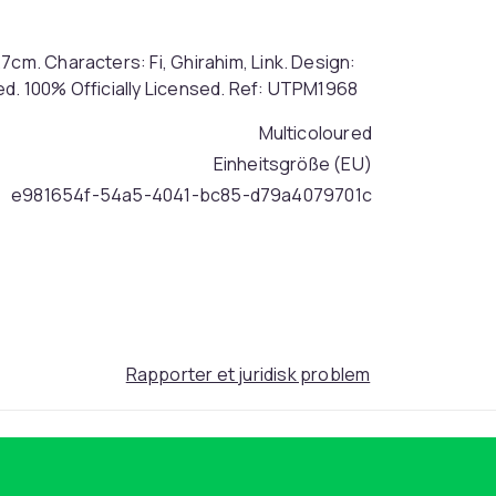
7cm. Characters: Fi, Ghirahim, Link. Design:
ed. 100% Officially Licensed. Ref: UTPM1968
Multicoloured
Einheitsgröße (EU)
e981654f-54a5-4041-bc85-d79a4079701c
Rapporter et juridisk problem