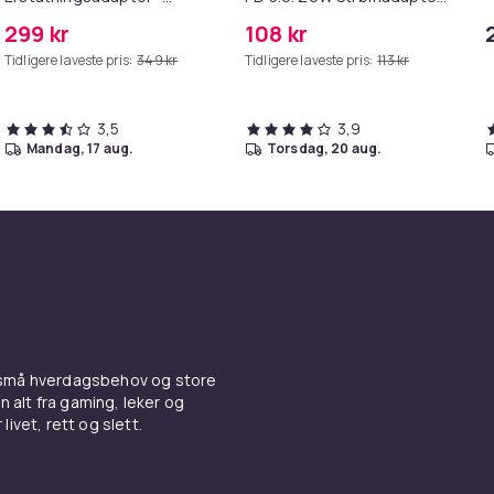
MagSafe Gen 2 - 45W
+ Kabel
299 kr
108 kr
Tidligere laveste pris:
349 kr
Tidligere laveste pris:
113 kr
3,5
3,9
mandag, 17 aug.
torsdag, 20 aug.
 små hverdagsbehov og store
n alt fra gaming, leker og
livet, rett og slett.