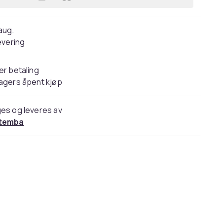
Legg The Legend Of Zelda Skyward 
 aug.
evering
er betaling
agers åpent kjøp
es og leveres av
temba