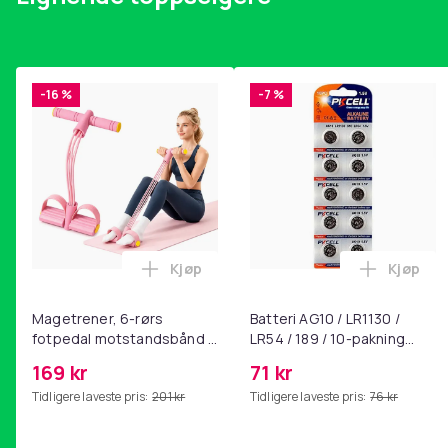
-16 %
-7 %
Kjøp
Kjøp
Legg Magetrener, 6-rørs fotpedal mot
Legg Bat
Magetrener, 6-rørs
Batteri AG10 / LR1130 /
fotpedal motstandsbånd -
LR54 / 189 / 10-pakning
mage- og kjernetrening,
PKcell
169 kr
71 kr
yoga og
Tidligere laveste pris:
201 kr
Tidligere laveste pris:
76 kr
hjemmegymnastikk Pink