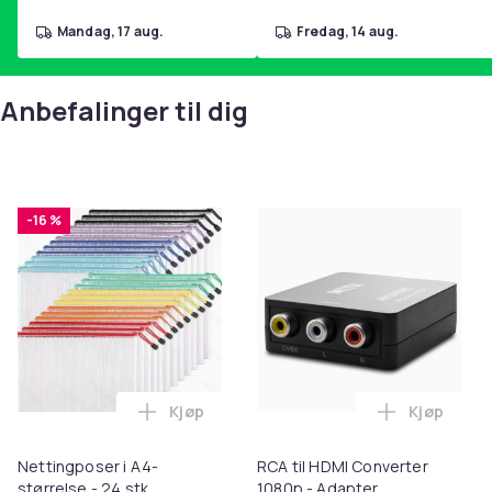
mandag, 17 aug.
fredag, 14 aug.
Anbefalinger til dig
-16 %
Kjøp
Kjøp
Legg Nettingposer i A4-størrelse - 24 stk
Legg RCA t
Nettingposer i A4-
RCA til HDMI Converter
størrelse - 24 stk.
1080p - Adapter