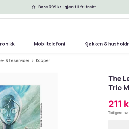
Bare 399 kr. igjen til fri frakt!
tronikk
Mobiltelefoni
Kjøkken & hushold
ffe- & teserviser
Kopper
The L
Trio 
211 k
Tidligere lave