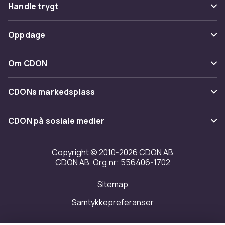
Vanlige spørsmål
Handle trygt
Spor pakke
Betaling
Oppdage
Angre & returner her
Levering
Kategorier
Kontakt oss
Om CDON
Vilkår & policy
Varemerker
Om oss
Tilbakekallinger
CDONs markedsplass
Guider
Kundeanmeldelser
Merchant Help Center
CDON på sosiale medier
Jobbe på CDON
Investor relations
Copyright © 2010-2026 CDON AB
CDON AB, Org.nr: 556406-1702
Tilgjengelighet
Sitemap
Samtykkepreferanser