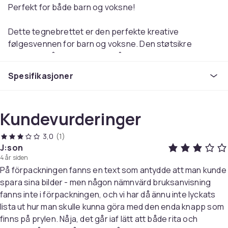
Perfekt for både barn og voksne!
Dette tegnebrettet er den perfekte kreative
følgesvennen for barn og voksne. Den støtsikre
skjermen på 8.5 tommer er både sikker og holdbar, noe
som gjør den ideell for reiser og daglig bruk. Takket
Spesifikasjoner
være den trykkfølsomme skjermen reagerer den på
hver berøring, selv fra en fingernegl! Perfekt for å
erstatte tradisjonelle notatbøker og samtidig bidra til å
Kundevurderinger
beskytte miljøet.
3,0
(1)
Bruk den medfølgende pennen eller et hvilket som helst
J:son
objekt for å lage bilder og notater. Med en praktisk
4 år siden
holder for pennen og en skjermlåsfunksjon kan du
På förpackningen fanns en text som antydde att man kunde
bevare viktige notater uten risiko for utilsiktet sletting.
spara sina bilder - men någon nämnvärd bruksanvisning
Den ultratynne designen gjør at den enkelt får plass i
fanns inte i förpackningen, och vi har då ännu inte lyckats
vesken din. Perfekt for kontoret, skolen eller for barn
lista ut hur man skulle kunna göra med den enda knapp som
som elsker å tegne. Slipp løs kreativiteten din med et
finns på prylen. Nåja, det går iaf lätt att både rita och
trygt og holdbart tegnebrett!