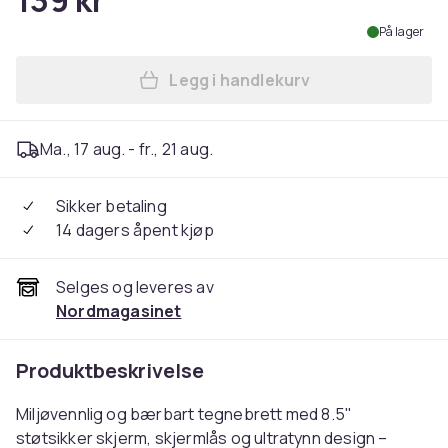
139 kr
På lager
Legg i handlekurv
Legg Tegnebrett for Barn / 
Ma., 17 aug. - fr., 21 aug.
Sikker betaling
14 dagers åpent kjøp
Selges og leveres av
Nordmagasinet
Produktbeskrivelse
Miljøvennlig og bærbart tegnebrett med 8.5"
støtsikker skjerm, skjermlås og ultratynn design –