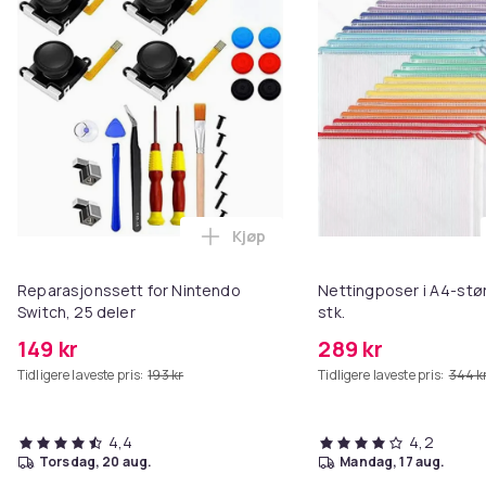
Kjøp
Legg Reparasjonssett for Ninten
Reparasjonssett for Nintendo
Nettingposer i A4-stør
Switch, 25 deler
stk.
149 kr
289 kr
Tidligere laveste pris:
193 kr
Tidligere laveste pris:
344 k
4,4
4,2
torsdag, 20 aug.
mandag, 17 aug.