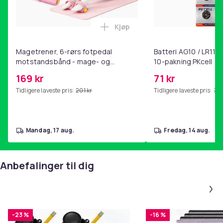
5016666c-5e13-4b10-962e-78c84f2b6121
Kjøp
Produktsikkerhetsinformasjon
Legg Magetrener, 6-rørs fotp
Magetrener, 6-rørs fotpedal
Batteri AG10 / LR1130
motstandsbånd - mage- og
10-pakning PKcell
kjernetrening, yoga og
169 kr
71 kr
hjemmegymnastikk Pink
Tidligere laveste pris:
201 kr
Tidligere laveste pris:
76 
mandag, 17 aug.
fredag, 14 aug.
Anbefalinger til dig
-23 %
-16 %