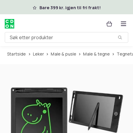
Hopp til hovedinnhold
Bare 399 kr. igjen til fri frakt!
Søk etter produkter
Startside
Leker
Male & pusle
Male & tegne
Tegnet