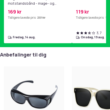
motstandsbånd - mage- og
kjernetrening, yoga og
169 kr
119 kr
hjemmegymnastikk Pink
Tidligere laveste pris:
201 kr
Tidligere laveste pris:
143
3,7
fredag, 14 aug.
onsdag, 19 aug.
Anbefalinger til dig