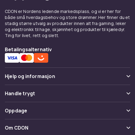
CDON er Nordens ledende markedsplass, og vi er her for
både små hverdagsbehov og store drømmer. Her finner du et
stadig større utvalg av produkter innen alt fra gaming, leker
og elektronikk til hage, skjønnhet og produkter til kjæledyr.
Ting for livet, rett og slett.
Betalingsalternativ
Hjelp og informasjon
Vanlige spørsmål
Handle trygt
Spor pakke
Betaling
Oppdage
Angre & returner her
Levering
Kategorier
Kontakt oss
Om CDON
Vilkår & policy