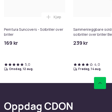
Kjøp
Legg Pemtura Suncovers - Solbril
Pemtura Suncovers - Solbriller over
Sammenleggbare sold
briller
solbriller over briller B
169 kr
239 kr
5,0
4,0
onsdag, 12 aug.
fredag, 14 aug.
Oppdag CDON