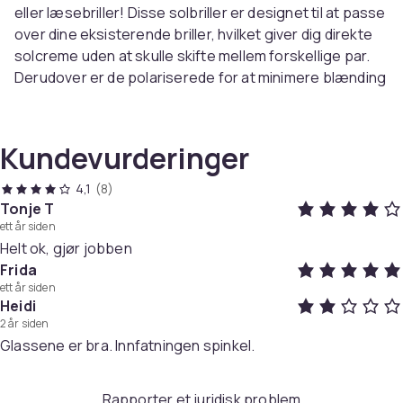
eller læsebriller! Disse solbriller er designet til at passe
over dine eksisterende briller, hvilket giver dig direkte
solcreme uden at skulle skifte mellem forskellige par.
Derudover er de polariserede for at minimere blænding
og give skarp vision, selv i skarpt lys.
Passer over eksisterende briller: Vores solbriller i
solbriller er designet til at passe komfortabelt over
Kundevurderinger
dine eksisterende briller, hvilket gør dem til en jævn
opløsning til solcreme .
4,1
(8)
UV -beskyttelse: Brillerne giver 100% UV -beskyttelse
Tonje T
ett år siden
for at beskytte dine øjne mod skadelige solstråler.
Helt ok, gjør jobben
Stilfuld sort design: Det klassiske sorte design passer
Frida
til alle tøj og lejligheder og giver en Professionelt og
ett år siden
elegant look.
Heidi
Komfortabel og lys: De er lavet af materialer af høj
2 år siden
kvalitet, der er lette og holdbare, hvilket gør dem
Glassene er bra. Innfatningen spinkel.
behagelige at bære i længere perioder.
Let at bruge: Tak Til det gennemtænkte design kan du
Rapporter et juridisk problem
nemt sætte på og tage solskår af uden at forstyrre