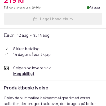
219 kr
Tidligere laveste pris:
249 kr
På lager
Legg i handlekurv
Legg Suncovers solbriller ut
On., 12 aug. - fr., 14 aug.
Sikker betaling
14 dagers åpent kjøp
Selges og leveres av
Megabilligt
Produktbeskrivelse
Oplev den ultimative bekvemmelighed med vores
solbriller, der bruges i solcover, der bruges på briller