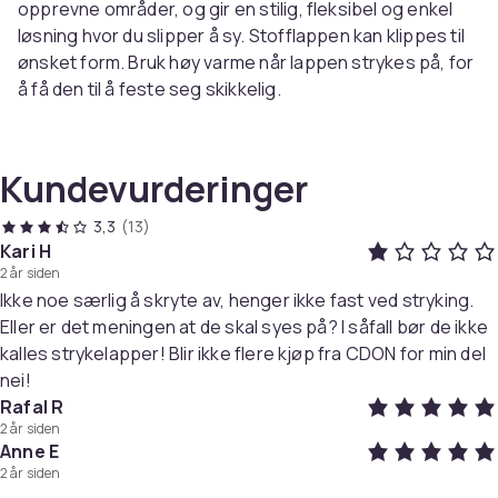
opprevne områder, og gir en stilig, fleksibel og enkel
løsning hvor du slipper å sy. Stofflappen kan klippes til
ønsket form. Bruk høy varme når lappen strykes på, for
å få den til å feste seg skikkelig.
Spesifikasjon:
Farge: Blandede farger
Kundevurderinger
Størrelse: 13,5x11 + 5x7,5 cm
Materiale: Denimstoff
3,3
(13)
Kari H
2 år siden
Pakken inkluderer:
Ikke noe særlig å skryte av, henger ikke fast ved stryking.
30 x selvklebende påstrykningslapper i 5 farger, 6 av
Eller er det meningen at de skal syes på? I såfall bør de ikke
hver farge
kalles strykelapper! Blir ikke flere kjøp fra CDON for min del
Vekt, gram
nei!
120
Rafal R
2 år siden
Artikkel nr.
Anne E
69d28f33-cae0-4e43-b252-3d7bc2acf0e5
2 år siden