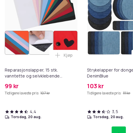
Kjøp
Legg Re
Reparasjonslapper, 15 stk.
Strykelapper for donge
vanntette og selvklebende
DenimBlue
MultiColor
99 kr
103 kr
Tidligere laveste pris:
107 kr
Tidligere laveste pris:
111 kr
4,4
3,5
torsdag, 20 aug.
torsdag, 20 aug.