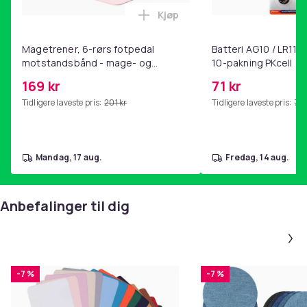
Kjøp
Legg Magetrener, 6-rørs fotp
Magetrener, 6-rørs fotpedal
Batteri AG10 / LR1130
motstandsbånd - mage- og
10-pakning PKcell
kjernetrening, yoga og
169 kr
71 kr
hjemmegymnastikk Pink
Tidligere laveste pris:
201 kr
Tidligere laveste pris:
76 
mandag, 17 aug.
fredag, 14 aug.
Anbefalinger til dig
-7 %
-7 %