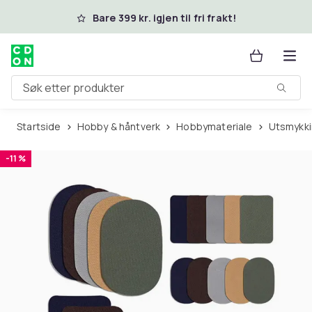
Hopp til hovedinnhold
Bare 399 kr. igjen til fri frakt!
Søk etter produkter
Startside
Hobby & håntverk
Hobbymateriale
Utsmykk
-11 %