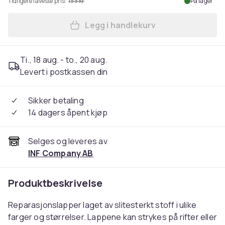
Tidligere laveste pris:
133 kr
På lager
Legg i handlekurv
Legg Strykelapper 30 stk i 5
Ti., 18 aug. - to., 20 aug.
Levert i postkassen din
Sikker betaling
14 dagers åpent kjøp
Selges og leveres av
INF Company AB
Produktbeskrivelse
Reparasjonslapper laget av slitesterkt stoff i ulike
farger og størrelser. Lappene kan strykes på rifter eller