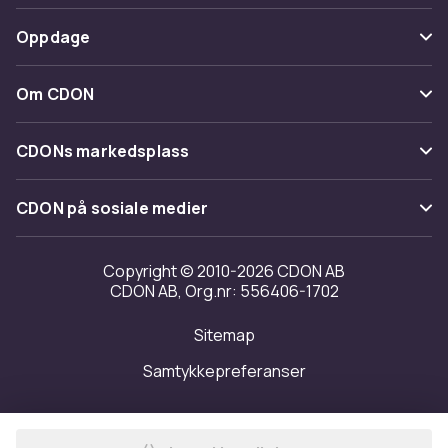
Spor pakke
Betaling
Oppdage
Angre & returner her
Levering
Kategorier
Kontakt oss
Om CDON
Vilkår & policy
Varemerker
Om oss
Tilbakekallinger
CDONs markedsplass
Guider
Kundeanmeldelser
Merchant Help Center
CDON på sosiale medier
Jobbe på CDON
Investor relations
Copyright © 2010-2026 CDON AB
CDON AB, Org.nr: 556406-1702
Tilgjengelighet
Sitemap
Samtykkepreferanser