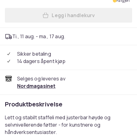
Få igjen
Legg i handlekurv
Legg Staffeli / Stativ for M
Ti., 11 aug. - ma., 17 aug.
Sikker betaling
14 dagers åpent kjøp
Selges og leveres av
Nordmagasinet
Produktbeskrivelse
Lett og stabilt staffeli med justerbar høyde og
selvnivellerende føtter - for kunstnere og
håndverksentusiaster.