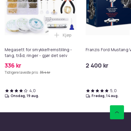
Kjøp
Legg Megasett for smykkefremstill
Megasett for smykkefremstilling -
Franzis Ford Mustang 
tang, tråd, ringer - gjør det selv
336 kr
2 400 kr
Tidligere laveste pris:
354 kr
4,0
5,0
onsdag, 19 aug.
fredag, 14 aug.