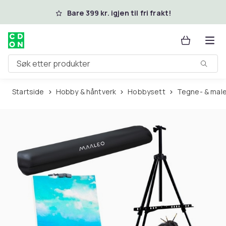
Hopp til hovedinnhold
Bare 399 kr. igjen til fri frakt!
Søk etter produkter
Startside
Hobby & håntverk
Hobbysett
Tegne- & male