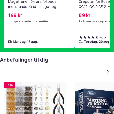
Magetrener, 6-rørs fotpedal
Øreputer for Bose QC
motstandsbånd - mage- og
QC15, QC 2 AE 2, AE 
kjernetrening, yoga og
SoundTrue, SoundLin
149 kr
89 kr
hjemmegymnastikk Purple
Tidligere laveste pris:
209 kr
Tidligere laveste pris:
99 
4,6
mandag, 17 aug.
torsdag, 20 aug.
Anbefalinger til dig
-5 %