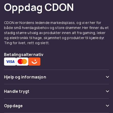
Oppdag CDON
CDON er Nordens ledende markedsplass, og vi er her for
både små hverdagsbehov og store drømmer. Her finner du et
stadig større utvalg av produkter innen alt fra gaming, leker
og elektronikk til hage, skjønnhet og produkter til kjæledyr.
Ting for livet, rett og slett.
Betalingsalternativ
Hjelp og informasjon
Vanlige spørsmål
Handle trygt
Spor pakke
Betaling
Oppdage
Angre & returner her