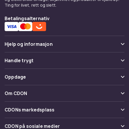
Ting for livet, rett og slett.
Betalingsalternativ
Hjelp og informasjon
Vanlige spørsmål
Handle trygt
Spor pakke
Betaling
Oppdage
Angre & returner her
Levering
Kategorier
Kontakt oss
Om CDON
Vilkår & policy
Varemerker
Om oss
Tilbakekallinger
CDONs markedsplass
Guider
Kundeanmeldelser
Merchant Help Center
CDON på sosiale medier