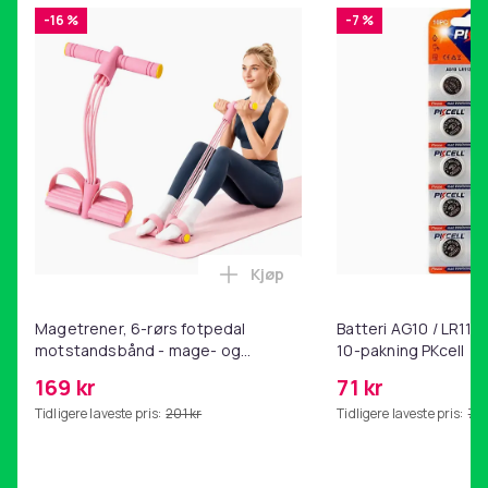
-16 %
-7 %
Kjøp
Legg Magetrener, 6-rørs fotp
Magetrener, 6-rørs fotpedal
Batteri AG10 / LR1130
motstandsbånd - mage- og
10-pakning PKcell
kjernetrening, yoga og
169 kr
71 kr
hjemmegymnastikk Pink
Tidligere laveste pris:
201 kr
Tidligere laveste pris:
76 