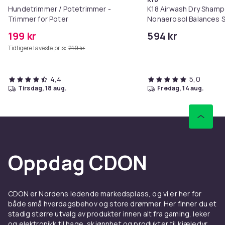
Hundetrimmer / Potetrimmer -
K18 Airwash Dry Sham
Trimmer for Poter
Nonaerosol Balances S
Controls Excess Oil
199 kr
594 kr
Tidligere laveste pris:
219 kr
4,4
5,0
tirsdag, 18 aug.
fredag, 14 aug.
Oppdag CDON
CDON er Nordens ledende markedsplass, og vi er her for
både små hverdagsbehov og store drømmer. Her finner du et
stadig større utvalg av produkter innen alt fra gaming, leker
og elektronikk til hage, skjønnhet og produkter til kjæledyr.