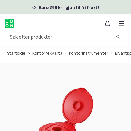
Hopp til hovedinnhold
Bare 399 kr. igjen til fri frakt!
Søk etter produkter
Startside
Kontorrekvisita
Kontorinstrumenter
Blyants