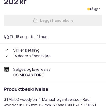
202 kr
Få igjen
Legg i handlekurv
Legg STABILO woody 3 in 1, 
Ti., 18 aug. - fr., 21 aug.
Sikker betaling
14 dagers åpent kjøp
Selges og leveres av
CS MEGASTORE
Produktbeskrivelse
STABILO woody 3 in 1, Manuell blyantspisser, Rød,
woody 3 in 1, 62 mm, 67 mm, 63 mm | SKU: 4849/01-3 |