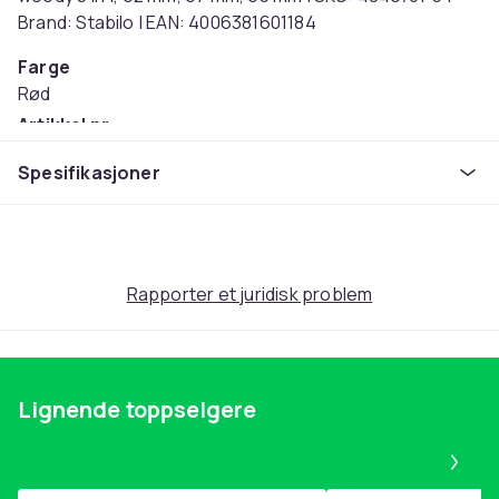
Brand: Stabilo | EAN: 4006381601184
Farge
Rød
Artikkel nr.
580d4c0c-5167-5da6-8f5a-e448dc4015b9
Spesifikasjoner
Produktsikkerhetsinformasjon
Rapporter et juridisk problem
Lignende toppselgere
Pa