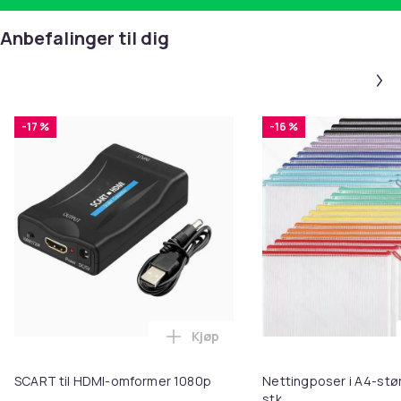
Anbefalinger til dig
-17 %
-16 %
Kjøp
Legg SCART til HDMI-omformer 1
SCART til HDMI-omformer 1080p
Nettingposer i A4-stør
stk.