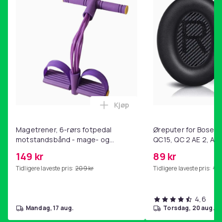
Kjøp
Legg Magetrener, 6-rørs fotp
Magetrener, 6-rørs fotpedal
Øreputer for Bose QC
motstandsbånd - mage- og
QC15, QC 2 AE 2, AE 
kjernetrening, yoga og
SoundTrue, SoundLin
149 kr
89 kr
hjemmegymnastikk Purple
Tidligere laveste pris:
209 kr
Tidligere laveste pris:
99 
4,6
mandag, 17 aug.
torsdag, 20 aug.