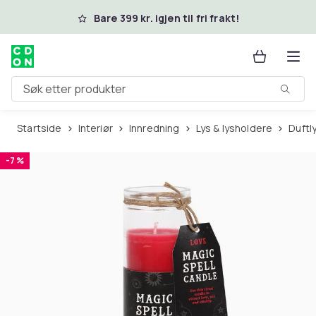
Hopp til hovedinnhold
Bare 399 kr. igjen til fri frakt!
Søk etter produkter
Startside
Interiør
Innredning
Lys & lysholdere
Duftl
-7 %