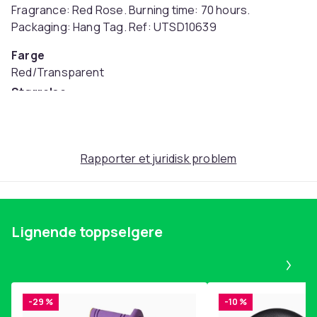
Fragrance: Red Rose. Burning time: 70 hours.
Packaging: Hang Tag. Ref: UTSD10639
Farge
Red/Transparent
Størrelse
Einheitsgröße (EU)
Artikkel nr.
2237e8c0-385f-59cf-8242-33a22ccd7c3e
Rapporter et juridisk problem
Produktsikkerhetsinformasjon
Lignende toppselgere
Pa
-29 %
-10 %