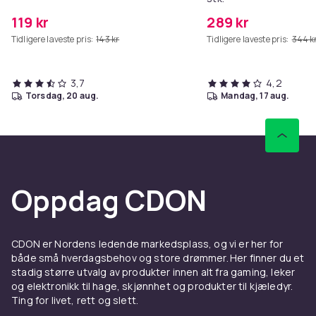
119 kr
289 kr
Tidligere laveste pris:
143 kr
Tidligere laveste pris:
344 k
3,7
4,2
torsdag, 20 aug.
mandag, 17 aug.
Oppdag CDON
CDON er Nordens ledende markedsplass, og vi er her for
både små hverdagsbehov og store drømmer. Her finner du et
stadig større utvalg av produkter innen alt fra gaming, leker
og elektronikk til hage, skjønnhet og produkter til kjæledyr.
Ting for livet, rett og slett.