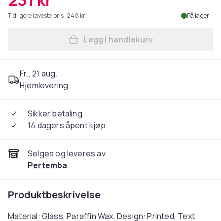
231 kr
Tidligere laveste pris:
248 kr
På lager
Legg i handlekurv
Legg Something Different L
Fr., 21 aug.
Hjemlevering
Sikker betaling
14 dagers åpent kjøp
Selges og leveres av
Pertemba
Produktbeskrivelse
Material: Glass, Paraffin Wax. Design: Printed, Text.