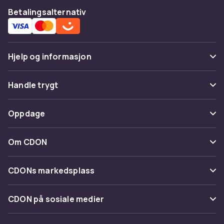
Betalingsalternativ
Hjelp og informasjon
Vanlige spørsmål
Handle trygt
Spor pakke
Betaling
Oppdage
Angre & returner her
Levering
Kategorier
Kontakt oss
Om CDON
Vilkår & policy
Varemerker
Om oss
Tilbakekallinger
CDONs markedsplass
Guider
Kundeanmeldelser
Merchant Help Center
CDON på sosiale medier
Jobbe på CDON