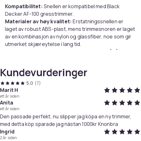
Kompatibilitet:
Snellen er kompatibel med Black
Decker AF-100 gresstrimmer.
Materialer av høy kvalitet:
Erstatningssnellen er
laget av robust ABS-plast, mens trimmesnoren er laget
av en kombinasjon av nylon og glassfiber, noe som gir
utmerket skjæreytelse i lang tid.
Høy ytelse:
Trimmersnellen er designet for å tåle
kravene til regelmessig og langvarig bruk. Den
medfølgende fjæren sørger for optimal strekk og
Kundevurderinger
mating, mens høykvalitetsmaterialene motstår slitasje
og kutter pålitelig og effektivt. Jevne og rette linjer er
5,0
(7)
enkelt å få til.
Marit H
ett år siden
Anita
Spesifikasjoner:
ett år siden
Farge: oransje og svart
Den passade perfekt, nu slipper jag köpa en ny trimmer,
Materialer: ABS, nylon og glassfiber
med detta köp sparade jag nästan 1000kr Knonbra
Lokkdiameter : 2,3 x 3,6 cm
Ingrid
Spolediameter: 6,4 x 2,8 cm
2 år siden