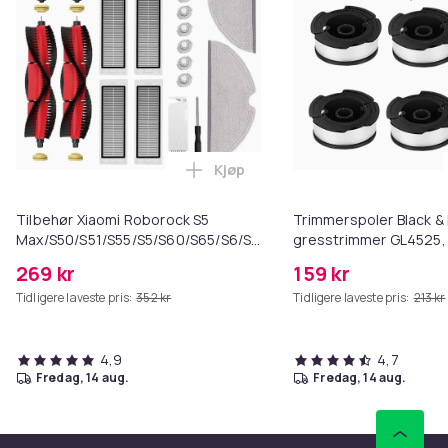
Kjøp
Legg Tilbehør Xiaomi Roborock 
Tilbehør Xiaomi Roborock S5
Trimmerspoler Black &
Max/S50/S51/S55/S5/S60/S65/S6/S6
gresstrimmer GL4525,
Pure/S6 MAXV 22 deler
GLC1423L, GLC1825L
269 kr
159 kr
Tidligere laveste pris:
352 kr
Tidligere laveste pris:
213 kr
4,9
4,7
fredag, 14 aug.
fredag, 14 aug.