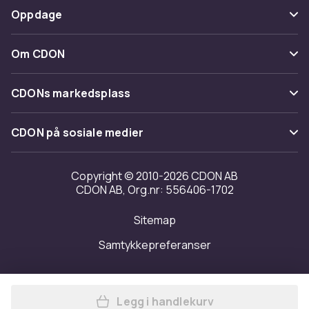
Betaling
Oppdage
Angre & returner her
Levering
Kategorier
Kontakt oss
Om CDON
Vilkår & policy
Varemerker
Om oss
Tilbakekallinger
CDONs markedsplass
Guider
Kundeanmeldelser
Merchant Help Center
CDON på sosiale medier
Jobbe på CDON
Investor relations
Copyright © 2010-2026 CDON AB
CDON AB, Org.nr: 556406-1702
Tilgjengelighet
Sitemap
Samtykkepreferanser
Legg i handlekurv
Legg Snelle med hette og fj