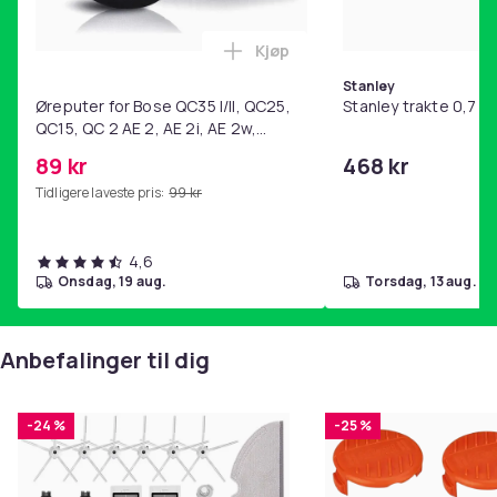
Kjøp
Legg Øreputer for Bose QC35 I/
Stanley
Øreputer for Bose QC35 I/II, QC25,
Stanley trakte 0,7 l,
QC15, QC 2 AE 2, AE 2i, AE 2w,
SoundTrue, SoundLink Black
89 kr
468 kr
Tidligere laveste pris:
99 kr
4,6
onsdag, 19 aug.
torsdag, 13 aug.
Anbefalinger til dig
-24 %
-25 %