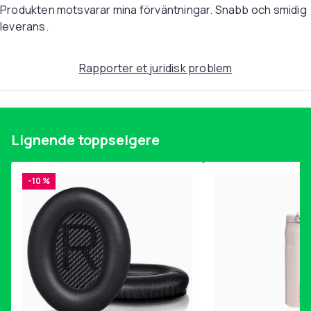
Spolelengde: 9 meter og 144 mm
Produkten motsvarar mina förväntningar. Snabb och smidig
leverans.
Pakken inkluderer:
1 x trimmerspole
Rapporter et juridisk problem
1 x deksel
1 x fjær
Vekt, gram
76
Lignende toppselgere
Artikkel nr.
03bba875-4d33-4bb8-9b3c-320bca1416fa
-10 %
Produktsikkerhetsinformasjon