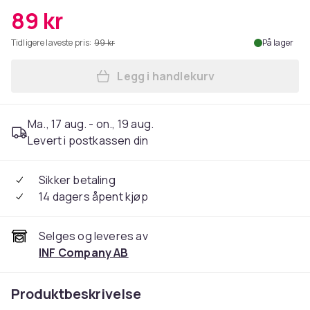
89 kr
Tidligere laveste pris:
99 kr
På lager
Legg i handlekurv
Legg Snelle med hette og fj
Ma., 17 aug. - on., 19 aug.
Levert i postkassen din
Sikker betaling
14 dagers åpent kjøp
Selges og leveres av
INF Company AB
Produktbeskrivelse