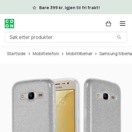
Hopp til hovedinnhold
Bare 399 kr. igjen til fri frakt!
Søk etter produkter
Startside
Mobiltelefoni
Mobiltilbehør
Samsung tilbeh