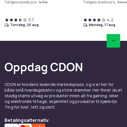
Tidligere laveste pris:
143 kr
Tidligere laveste pris:
344 k
3,7
4,2
torsdag, 20 aug.
mandag, 17 aug.
Oppdag CDON
CDON er Nordens ledende markedsplass, og vi er her for
både små hverdagsbehov og store drømmer. Her finner du et
stadig større utvalg av produkter innen alt fra gaming, leker
og elektronikk til hage, skjønnhet og produkter til kjæledyr.
Ting for livet, rett og slett.
Betalingsalternativ