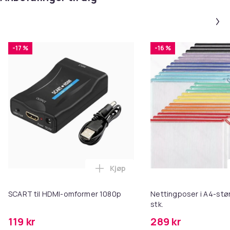
+ eksklusivt glitterdesign
+ utskjæringer for kamera og porter
+ betjeningskomforten er ikke begrenset!
+ sitter svært godt og er formstabilt og elastisk
-17 %
-16 %
Beskytt mobiltelefonen din mot skader med dette
fasjonable dekselet laget av utvalgte materialer.
Farge
STJERNESTØV SØLV
Artikkel nr.
6c1dfc75-15ef-442b-89b8-231acc879877
Produktsikkerhetsinformasjon
Kjøp
Legg SCART til HDMI-omformer 1
SCART til HDMI-omformer 1080p
Nettingposer i A4-stør
stk.
119 kr
289 kr