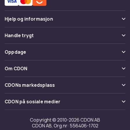
Hjelp og informasjon
Vanlige spørsmål
Handle trygt
Spor pakke
Betaling
Oppdage
Angre & returner her
Levering
Kategorier
Kontakt oss
Om CDON
Vilkår & policy
Varemerker
Om oss
Tilbakekallinger
CDONs markedsplass
Guider
Kundeanmeldelser
Merchant Help Center
CDON på sosiale medier
Jobbe på CDON
Investor relations
Copyright © 2010-2026 CDON AB
CDON AB, Org.nr: 556406-1702
Tilgjengelighet