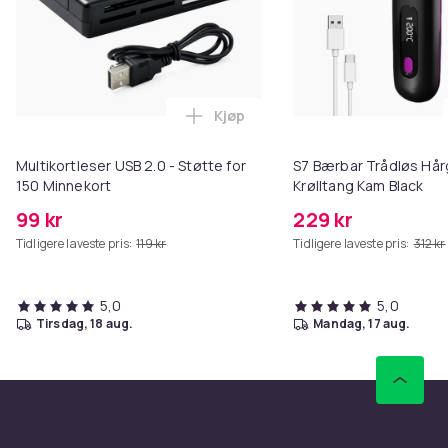
Kjøp
Legg Multikortleser USB 2.0 - St
Multikortleser USB 2.0 - Støtte for
S7 Bærbar Trådløs Hår
150 Minnekort
Krølltang Kam Black
99 kr
229 kr
Tidligere laveste pris:
119 kr
Tidligere laveste pris:
312 kr
5,0
5,0
tirsdag, 18 aug.
mandag, 17 aug.