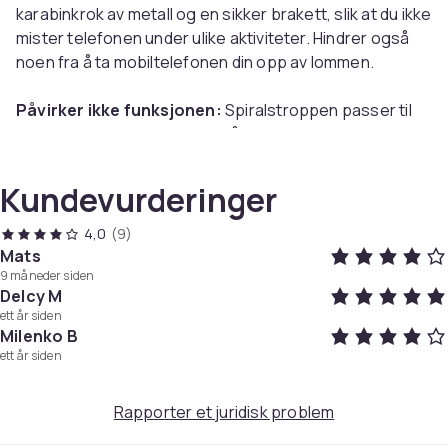
karabinkrok av metall og en sikker brakett, slik at du ikke
mister telefonen under ulike aktiviteter. Hindrer også
noen fra å ta mobiltelefonen din opp av lommen.
Påvirker ikke funksjonen:
Spiralstroppen passer til
ulike mobiler og deksler og påvirker ikke lading og andre
funksjoner på din mobil.
Kundevurderinger
Fungerer på ulike dingser:
Med sikkerhetsstroppen
kan du feste mange forskjellige dingser og dermed
4,0
(9)
sikre at de ikke blir borte.
Mats
9 måneder siden
Delcy M
ett år siden
Milenko B
Spesifikasjoner:
ett år siden
Farge: Sort
Størrelse: 28 × 5,5 × 1,5 cm
Rapporter et juridisk problem
Materiale: Plast / PVC
Passer til: Mobiltelefoner, ryggsekker, nøkler, fløyter,