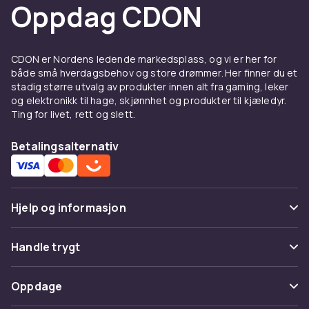
Oppdag CDON
CDON er Nordens ledende markedsplass, og vi er her for
både små hverdagsbehov og store drømmer. Her finner du et
stadig større utvalg av produkter innen alt fra gaming, leker
og elektronikk til hage, skjønnhet og produkter til kjæledyr.
Ting for livet, rett og slett.
Betalingsalternativ
Hjelp og informasjon
Vanlige spørsmål
Handle trygt
Spor pakke
Betaling
Oppdage
Angre & returner her
Levering