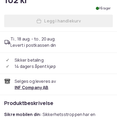
102 kr
På lager
Legg i handlekurv
Legg Sikkerhetsstropp for m
Ti., 18 aug. - to., 20 aug.
Levert i postkassen din
Sikker betaling
14 dagers åpent kjøp
Selges og leveres av
INF Company AB
Produktbeskrivelse
Sikre mobilen din:
Sikkerhetsstroppen har en