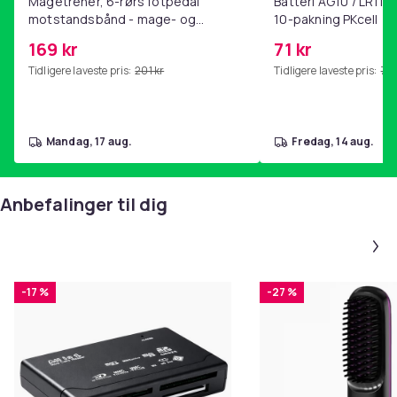
Magetrener, 6-rørs fotpedal
Batteri AG10 / LR1130
motstandsbånd - mage- og
10-pakning PKcell
kjernetrening, yoga og
169 kr
71 kr
hjemmegymnastikk Pink
Tidligere laveste pris:
201 kr
Tidligere laveste pris:
76 
mandag, 17 aug.
fredag, 14 aug.
Anbefalinger til dig
-17 %
-27 %