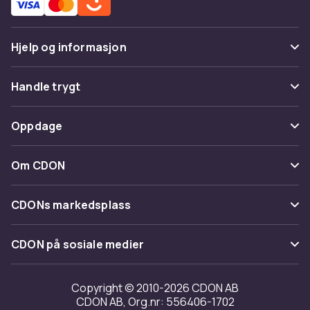
Hjelp og informasjon
Vanlige spørsmål
Handle trygt
Spor pakke
Betaling
Oppdage
Angre & returner her
Levering
Kategorier
Kontakt oss
Om CDON
Vilkår & policy
Varemerker
Om oss
Tilbakekallinger
CDONs markedsplass
Guider
Kundeanmeldelser
Merchant Help Center
CDON på sosiale medier
Jobbe på CDON
Investor relations
Copyright © 2010-2026 CDON AB
CDON AB, Org.nr: 556406-1702