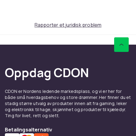
30,48 cm (EU)
Artikkel nr.
c0f0454f-a986-4707-906a-58c2cef6fba1
Rapporter et juridisk problem
Produktsikkerhetsinformasjon
Oppdag CDON
CDON er Nordens ledende markedsplass, og vi er her for
både små hverdagsbehov og store drømmer. Her finner du et
stadig større utvalg av produkter innen alt fra gaming, leker
og elektronikk til hage, skjønnhet og produkter til kjæledyr.
Ting for livet, rett og slett.
Betalingsalternativ