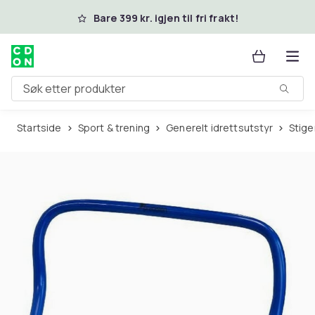
Hopp til hovedinnhold
Bare 399 kr. igjen til fri frakt!
Søk etter produkter
Startside
Sport & trening
Generelt idrettsutstyr
Stig