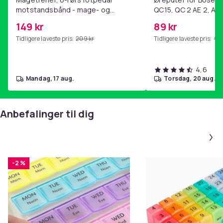
motstandsbånd - mage- og
QC15, QC 2 AE 2, AE 
kjernetrening, yoga og
SoundTrue, SoundLin
149 kr
89 kr
hjemmegymnastikk Purple
Tidligere laveste pris:
209 kr
Tidligere laveste pris:
99 
4,6
mandag, 17 aug.
torsdag, 20 aug.
Anbefalinger til dig
-2 %