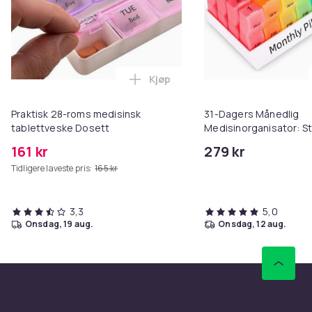
Kjøp
Legg Praktisk 28-roms medisinsk
Praktisk 28-roms medisinsk
31-Dagers Månedlig
tablettveske Dosett
Medisinorganisator: St
Daglig Inndelt Pillees
161 kr
279 kr
- Ideell for Vitaminer 
Tidligere laveste pris:
165 kr
3,3
5,0
onsdag, 19 aug.
onsdag, 12 aug.