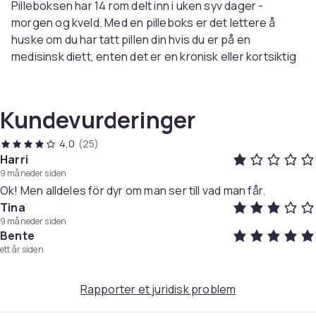
Pilleboksen har 14 rom delt inn i uken syv dager -
morgen og kveld. Med en pilleboks er det lettere å
huske om du har tatt pillen din hvis du er på en
medisinsk diett, enten det er en kronisk eller kortsiktig
kur.
Fordele:
Kundevurderinger
Delt med rom for alle dager i uken, morgen, middag
og kveld
4,0
(25)
14 store rom (hvert rom har plass til flere piller)
Harri
Også bra for reisebruk
9 måneder siden
2 beholdere (morgen og kveld) som kan skilles
Ok! Men alldeles för dyr om man ser till vad man får.
Bruk:
Tina
Det kan være lurt å alltid fylle boksen hele uken, for
9 måneder siden
Bente
eksempel på søndag kveld, da blir det lettere å huske å
ett år siden
ta de riktige pillene til rett tid.
Dimensjoner: 22,7 cm x 11,5 cm x 2,8 cm.
Hvert rom måler omtrent. 3,5 cm x 2,7 cm
Rapporter et juridisk problem