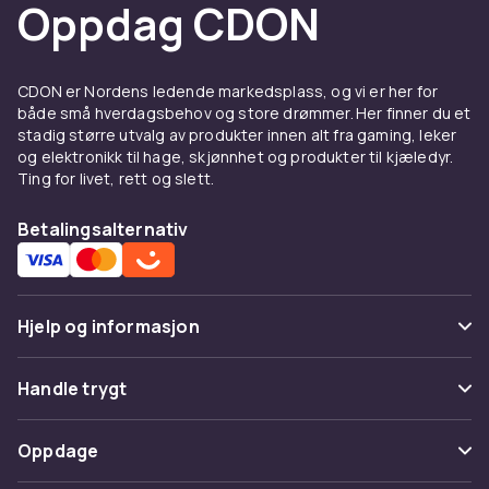
Oppdag CDON
CDON er Nordens ledende markedsplass, og vi er her for
både små hverdagsbehov og store drømmer. Her finner du et
stadig større utvalg av produkter innen alt fra gaming, leker
og elektronikk til hage, skjønnhet og produkter til kjæledyr.
Ting for livet, rett og slett.
Betalingsalternativ
Hjelp og informasjon
Vanlige spørsmål
Handle trygt
Spor pakke
Betaling
Oppdage
Angre & returner her
Levering