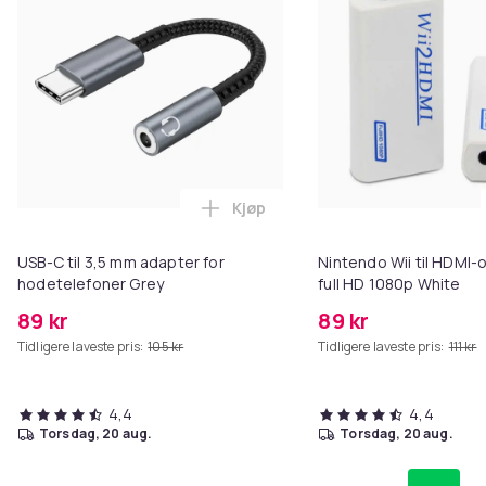
Kjøp
Legg USB-C til 3,5 mm adapter f
USB-C til 3,5 mm adapter for
Nintendo Wii til HDMI-
hodetelefoner Grey
full HD 1080p White
89 kr
89 kr
Tidligere laveste pris:
105 kr
Tidligere laveste pris:
111 kr
4,4
4,4
torsdag, 20 aug.
torsdag, 20 aug.