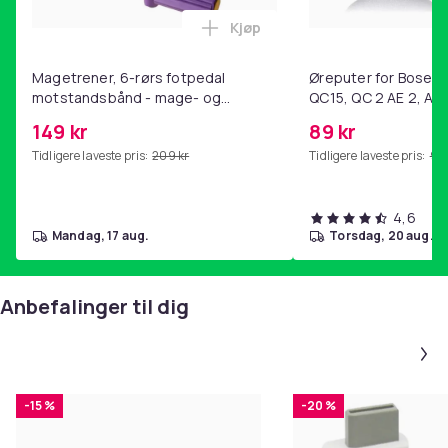
Kjøp
Legg Magetrener, 6-rørs fotp
Magetrener, 6-rørs fotpedal
Øreputer for Bose QC
motstandsbånd - mage- og
QC15, QC 2 AE 2, AE 
kjernetrening, yoga og
SoundTrue, SoundLin
149 kr
89 kr
hjemmegymnastikk Purple
Tidligere laveste pris:
209 kr
Tidligere laveste pris:
99 
4,6
mandag, 17 aug.
torsdag, 20 aug.
Anbefalinger til dig
-15 %
-20 %