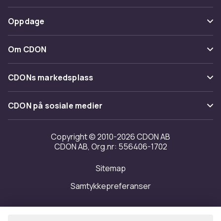
Spor pakke
Betaling
Oppdage
Angre & returner her
Levering
Kategorier
Kontakt oss
Om CDON
Vilkår & policy
Varemerker
Om oss
Tilbakekallinger
CDONs markedsplass
Guider
Kundeanmeldelser
Merchant Help Center
CDON på sosiale medier
Jobbe på CDON
Investor relations
Copyright © 2010-2026 CDON AB
CDON AB, Org.nr: 556406-1702
Tilgjengelighet
Sitemap
Samtykkepreferanser