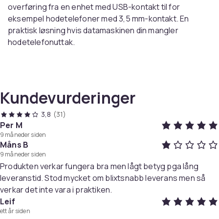
overføring fra en enhet med USB-kontakt til for
eksempel hodetelefoner med 3,5 mm-kontakt. En
praktisk løsning hvis datamaskinen din mangler
hodetelefonuttak.
Spesifikasjoner:
Lengde: 30 cm
Materiale: Aluminiumslegering, flettet nylontråd
Kundevurderinger
DAC-parametere: 16Bit 48Khz
ADC-parametere: 16Bit 48Khz
3,8
(31)
Grensesnitt: USB-A hann til 3,5 mm (mini jack) hunn
Per M
9 måneder siden
Måns B
Pakken inkluderer:
9 måneder siden
1 x overgangskabel for lyd
Produkten verkar fungera bra men lågt betyg pga lång
leveranstid. Stod mycket om blixtsnabb leverans men så
verkar det inte vara i praktiken.
Farge
Leif
Grey
ett år siden
Vekt, gram