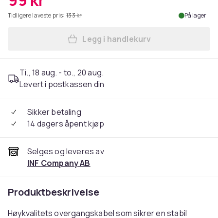
99 kr
Tidligere laveste pris:
133 kr
På lager
Legg i handlekurv
Legg Overgangskabel for lyd
Ti., 18 aug. - to., 20 aug.
Levert i postkassen din
Sikker betaling
14 dagers åpent kjøp
Selges og leveres av
INF Company AB
Produktbeskrivelse
Høykvalitets overgangskabel som sikrer en stabil