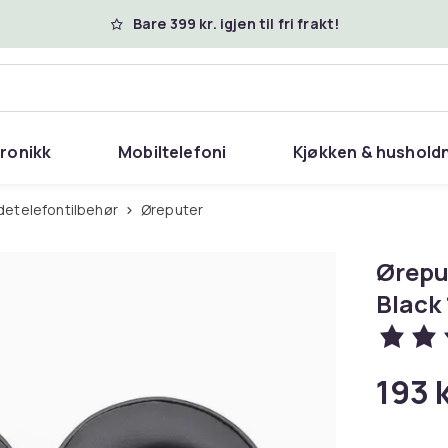
Bare 399 kr. igjen til fri frakt!
tronikk
Mobiltelefoni
Kjøkken & hushold
odetelefontilbehør
Øreputer
Øreput
Black 
193 