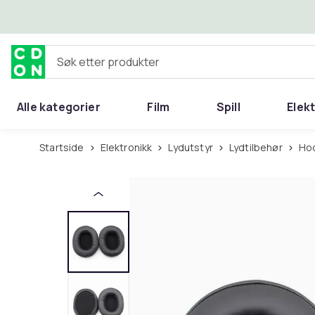
Hopp til hovedinnhold
Søk etter produkter
Alle kategorier
Film
Spill
Elek
Startside
Elektronikk
Lydutstyr
Lydtilbehør
H