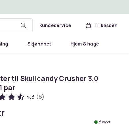
Kundeservice
Til kassen
ning
Skjønnhet
Hjem & hage
er til Skullcandy Crusher 3.0
1 par
4,3
(6)
kr
På lager