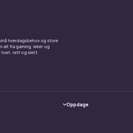
 små hverdagsbehov og store
n alt fra gaming, leker og
livet, rett og slett.
Oppdage
Kategorier
Varemerker