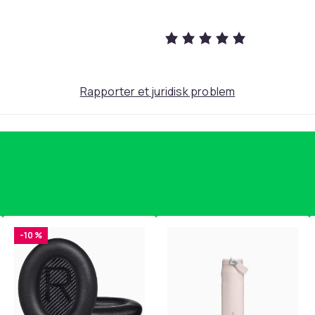
saker er det ikke mulig å returnere eller
Rapporter et juridisk problem
27
c9bd27c4-9e1d-4007-9c2f-7b4b195c6637
-10 %