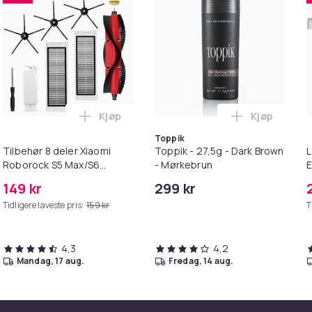
Kjøp
Kjøp
b XPE i handlekurven
irwash Dry Shampoo Nonaerosol Balances Scalp & Controls Exc
Legg Tilbehør 8 deler Xiaomi Roborock S
Legg Toppik
Toppik
Tilbehør 8 deler Xiaomi
Toppik - 27,5g - Dark Brown
L
Roborock S5 Max/S6
- Mørkebrun
E
Pure/S6
M
149 kr
299 kr
MAXV/S50/S51/S55/S5/S60/S65/S6
Tidligere laveste pris:
159 kr
T
4,3
4,2
mandag, 17 aug.
fredag, 14 aug.