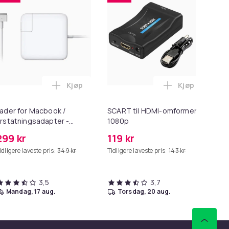
Kjøp
Kjøp
ess Oil i handlekurven
5 Max/S6 Pure/S6 MAXV/S50/S51/S55/S5/S60/S65/S6 i handleku
 - 27,5g - Dark Brown - Mørkebrun i handlekurven
Legg Lader for Macbook / Erstatningsadapt
Legg SCART t
ader for Macbook /
SCART til HDMI-omformer
HD
rstatningsadapter -
1080p
me
agSafe Gen 2 - 45W
299 kr
119 kr
99
idligere laveste pris:
349 kr
Tidligere laveste pris:
143 kr
Tid
3,5
3,7
mandag, 17 aug.
torsdag, 20 aug.