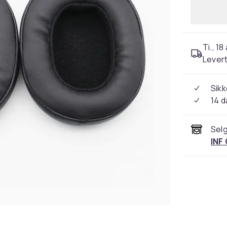
Ti., 18
Levert
Sikk
14 d
Selg
INF