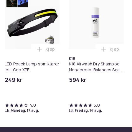
Kjøp
Kjøp
Legg LED Peack Lamp som kjører lett Co
Legg K18 A
K18
LED Peack Lamp som kjører
K18 Airwash Dry Shampoo
lett Cob XPE
Nonaerosol Balances Scalp
& Controls Excess Oil
249 kr
594 kr
4,0
5,0
mandag, 17 aug.
fredag, 14 aug.