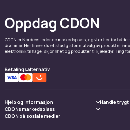
Oppdag CDON
CDON er Nordens ledende markedsplass, og vi er her for både
drømmer. Her finner du et stadig større utvalg av produkter inne
elektronikk til hage, skjønnhet og produkter til kjæledyr. Ting for 
Betalingsalternativ
Hjelp og informasjon
Handle trygt
CDONs markedsplass
Vanlige spørsmål
Betaling
CDON på sosiale medier
Merchant Help Center
Spor pakke
Levering