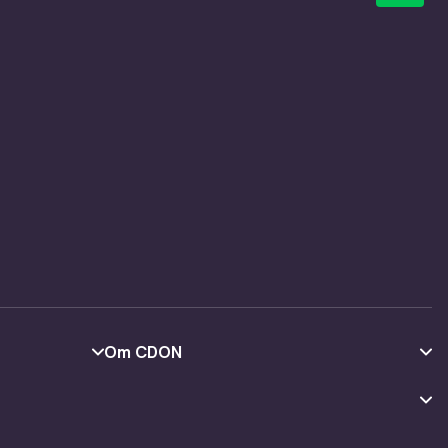
Om CDON
Om oss
Kundeanmeldelser