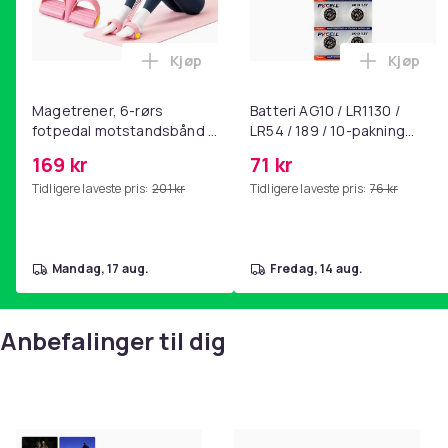
Kjøp
Kjøp
Legg Magetrener, 6-rørs fotpedal mot
Legg Bat
Magetrener, 6-rørs
Batteri AG10 / LR1130 /
fotpedal motstandsbånd -
LR54 / 189 / 10-pakning
mage- og kjernetrening,
PKcell
169 kr
71 kr
yoga og
Tidligere laveste pris:
201 kr
Tidligere laveste pris:
76 kr
hjemmegymnastikk Pink
mandag, 17 aug.
fredag, 14 aug.
Anbefalinger til dig