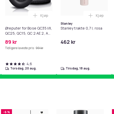
Kjøp
Kjøp
standsbånd - mage- og kjernetrening, yoga og hjemmegymnast
teri AG10 / LR1130 / LR54 / 189 / 10-pakning PKcell i handlekur
Legg Øreputer for Bose QC35 I/II, QC25, 
Legg Stanl
Stanley
Øreputer for Bose QC35 I/II,
Stanley trakte 0,7 l, rosa
QC25, QC15, QC 2 AE 2, AE
2i, AE 2w, SoundTrue,
89 kr
462 kr
SoundLink Black
Tidligere laveste pris:
99 kr
4,6
torsdag, 20 aug.
tirsdag, 18 aug.
-6 %