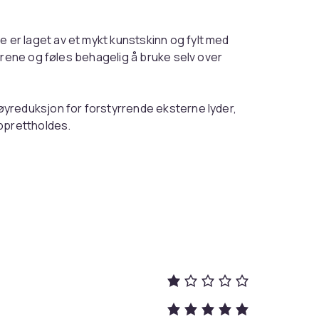
 er laget av et mykt kunstskinn og fylt med
ørene og føles behagelig å bruke selv over
yreduksjon for forstyrrende eksterne lyder,
pprettholdes.
assform og er en ideell løsning for deg som
er 3.0 hodetelefoner.