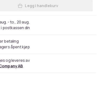
Legg i handlekurv
Legg Øreputer til Skullcandy Crusher
 aug. - to., 20 aug.
 i postkassen din
er betaling
agers åpent kjøp
es og leveres av
 Company AB