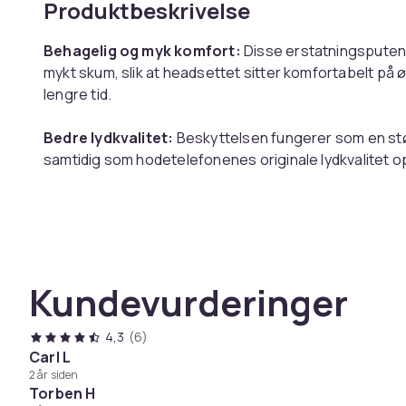
Produktbeskrivelse
Behagelig og myk komfort:
Disse erstatningsputene
mykt skum, slik at headsettet sitter komfortabelt på 
lengre tid.
Bedre lydkvalitet:
Beskyttelsen fungerer som en stø
samtidig som hodetelefonenes originale lydkvalitet o
Gode erstatningsputer:
Øreputene har en perfekt p
trenger å bytte ut øreputer på dine Skullcandy Crush
Kundevurderinger
Spesifikasjoner:
Farge: Sort
Mål: 9x7x2 cm
4,3
(6)
Materiale: Proteinskinn
Carl L
2 år siden
Kompatibel med: Skullcandy Crusher 3.0
Torben H