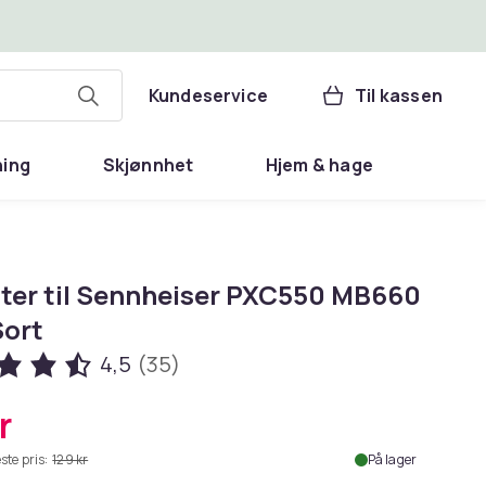
Kundeservice
Til kassen
ning
Skjønnhet
Hjem & hage
ter til Sennheiser PXC550 MB660
Sort
4,5
(35)
r
ste pris:
129 kr
På lager