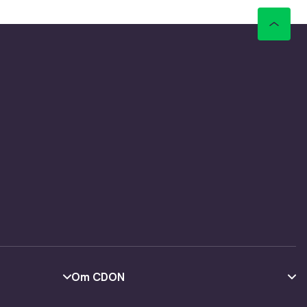
Om CDON
Om oss