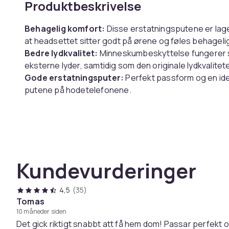
Produktbeskrivelse
Behagelig komfort:
Disse erstatningsputene er lage
at headsettet sitter godt på ørene og føles behagelig
Bedre lydkvalitet:
Minneskumbeskyttelse fungerer s
eksterne lyder, samtidig som den originale lydkvalite
Gode erstatningsputer:
Perfekt passform og en idee
putene på hodetelefonene.
Kompatibel med Sennheiser:
Dette erstatningssett
PXC550 / MB660-hodetelefoner og fungerer like bra 
Spesifikasjoner:
Farge: Sort
Kundevurderinger
Størrelse: 10,5 x 8 x 2 cm
Materiale: Kunstskinn, mykt skum
Kompatibel med: Sennheiser PXC550 MB660
4,5
(35)
Merk:
Av hygieniske årsaker er det ikke mulig å retur
Tomas
10 måneder siden
emballasje/forsegling.
Det gick riktigt snabbt att få hem dom! Passar perfekt 