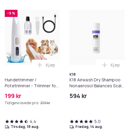
-9 %
Kjøp
Kjøp
Legg Hundetrimmer / Potetrimmer - Trim
Legg K18 A
K18
Hundetrimmer /
K18 Airwash Dry Shampoo
Potetrimmer - Trimmer for
Nonaerosol Balances Scalp
Poter
& Controls Excess Oil
199 kr
594 kr
Tidligere laveste pris:
219 kr
4,4
5,0
tirsdag, 18 aug.
fredag, 14 aug.