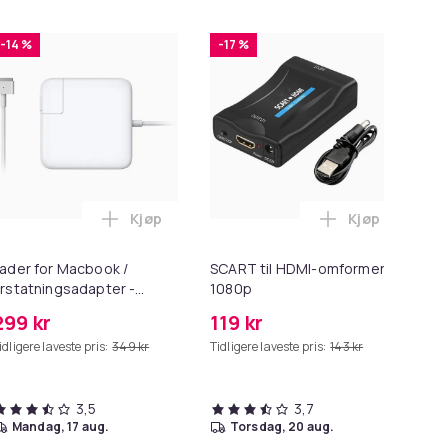
-14 %
-17 %
-
Kjøp
Kjøp
ess Oil i handlekurven
5 Max/S6 Pure/S6 MAXV/S50/S51/S55/S5/S60/S65/S6 i handleku
 - 27,5g - Dark Brown - Mørkebrun i handlekurven
Legg Lader for Macbook / Erstatningsadapt
Legg SCART t
ader for Macbook /
SCART til HDMI-omformer
HD
rstatningsadapter -
1080p
me
agSafe Gen 2 - 45W
299 kr
119 kr
99
idligere laveste pris:
349 kr
Tidligere laveste pris:
143 kr
Tid
3,5
3,7
mandag, 17 aug.
torsdag, 20 aug.