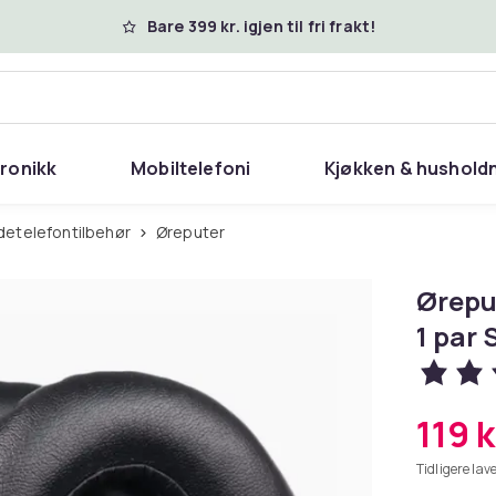
Bare 399 kr. igjen til fri frakt!
tronikk
Mobiltelefoni
Kjøkken & hushold
odetelefontilbehør
Øreputer
Ørepu
1 par 
119 k
Tidligere lave