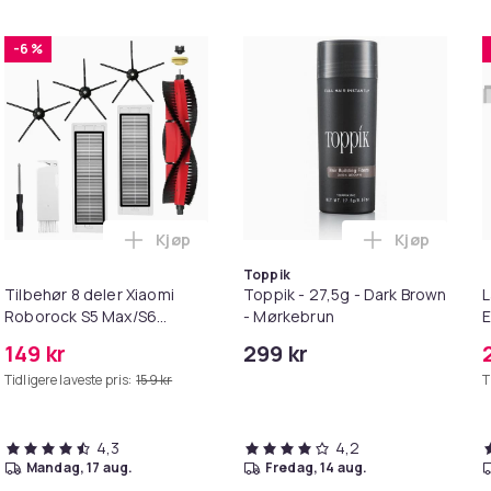
-6 %
Kjøp
Kjøp
mer for Poter i handlekurven
irwash Dry Shampoo Nonaerosol Balances Scalp & Controls Exc
Legg Tilbehør 8 deler Xiaomi Roborock S
Legg Toppik
Toppik
Tilbehør 8 deler Xiaomi
Toppik - 27,5g - Dark Brown
L
Roborock S5 Max/S6
- Mørkebrun
E
Pure/S6
M
149 kr
299 kr
MAXV/S50/S51/S55/S5/S60/S65/S6
Tidligere laveste pris:
159 kr
T
4,3
4,2
mandag, 17 aug.
fredag, 14 aug.