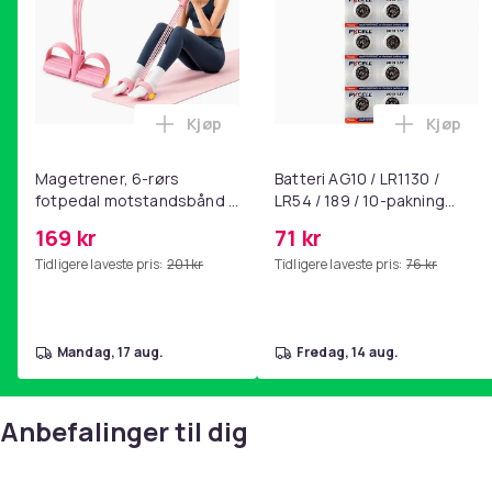
Kjøp
Kjøp
Legg Magetrener, 6-rørs fotpedal mot
Legg Bat
Magetrener, 6-rørs
Batteri AG10 / LR1130 /
fotpedal motstandsbånd -
LR54 / 189 / 10-pakning
mage- og kjernetrening,
PKcell
169 kr
71 kr
yoga og
Tidligere laveste pris:
201 kr
Tidligere laveste pris:
76 kr
hjemmegymnastikk Pink
mandag, 17 aug.
fredag, 14 aug.
Anbefalinger til dig