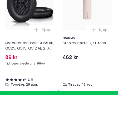
Kjøp
Kjøp
standsbånd - mage- og kjernetrening, yoga og hjemmegymnast
teri AG10 / LR1130 / LR54 / 189 / 10-pakning PKcell i handlekur
Legg Øreputer for Bose QC35 I/II, QC25, 
Legg Stanl
Stanley
Øreputer for Bose QC35 I/II,
Stanley trakte 0,7 l, rosa
QC25, QC15, QC 2 AE 2, AE
2i, AE 2w, SoundTrue,
89 kr
462 kr
SoundLink Black
Tidligere laveste pris:
99 kr
4,6
torsdag, 20 aug.
tirsdag, 18 aug.