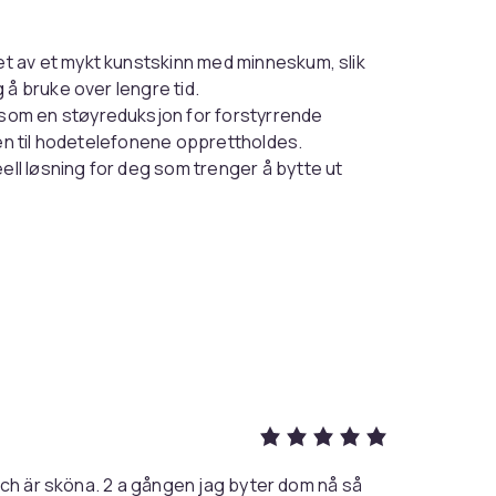
t av et mykt kunstskinn med minneskum, slik
 å bruke over lengre tid.
om en støyreduksjon for forstyrrende
ten til hodetelefonene opprettholdes.
ll løsning for deg som trenger å bytte ut
et for øreputer passer til Sennheiser
som originalproduktet.
nere eller endre produktet ved ødelagt
och är sköna. 2 a gången jag byter dom nå så