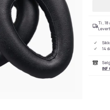
Ti., 18
Levert
Sikk
14 d
Selg
INF