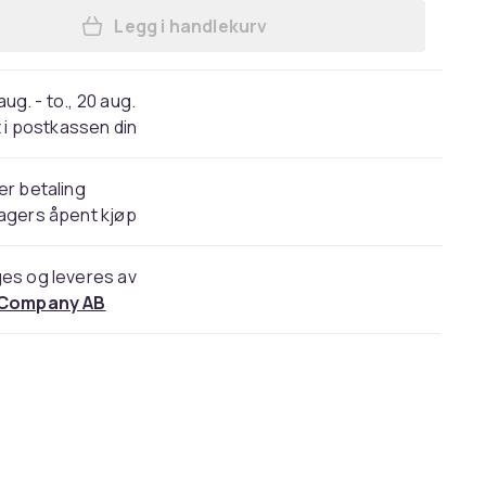
Legg i handlekurv
Legg Øreputer til Sennheiser PXC55
 aug. - to., 20 aug.
 i postkassen din
er betaling
agers åpent kjøp
es og leveres av
 Company AB