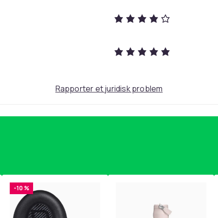
28
991f9e72-d974-4327-875e-14a605629eed
Rapporter et juridisk problem
-10 %