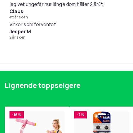
jag vet ungefär hur länge dom håller 2 år🙂
Pakken inkluderer:
Claus
1 par øreputer
ett år siden
Vekt, gram
Virker som forventet
Jesper M
Artikkel nr.
2 år siden
Produktsikkerhetsinformasjon
Lignende toppselgere
-16 %
-7 %