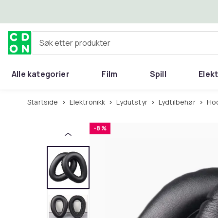
Hopp til hovedinnhold
Søk etter produkter
Alle kategorier
Film
Spill
Elek
Startside
Elektronikk
Lydutstyr
Lydtilbehør
H
-8 %