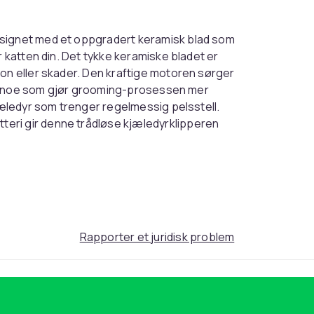
signet med et oppgradert keramisk blad som
r katten din. Det tykke keramiske bladet er
jon eller skader. Den kraftige motoren sørger
sen, noe som gjør grooming-prosessen mer
kjæledyr som trenger regelmessig pelsstell.
eri gir denne trådløse kjæledyrklipperen
iden er kun 4-5 timer, slik at du raskt kan
deg full bevegelsesfrihet og gjør det enkelt å
e. Den medfølgende USB-ladekabelen gjør det
 du trenger for å gi kjæledyret ditt en
år du fire forskjellige kamfester (3mm, 6mm,
Rapporter et juridisk problem
 En rengjøringsbørste følger også med for å
sanvisning gir deg veiledning om hvordan du