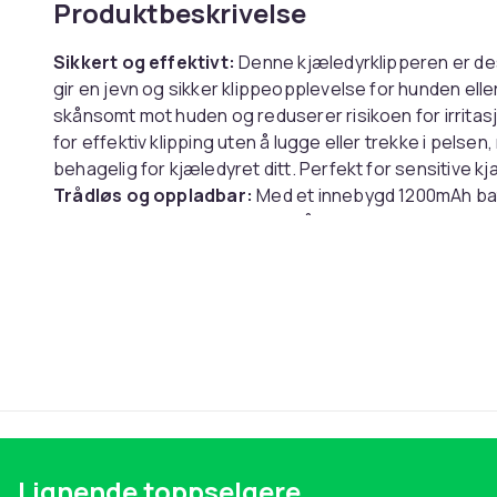
Produktbeskrivelse
Sikkert og effektivt:
Denne kjæledyrklipperen er de
gir en jevn og sikker klippeopplevelse for hunden elle
skånsomt mot huden og reduserer risikoen for irritas
for effektiv klipping uten å lugge eller trekke i pel
behagelig for kjæledyret ditt. Perfekt for sensitive 
Trådløs og oppladbar:
Med et innebygd 1200mAh batt
opptil 120 minutters brukstid på en enkelt lading. Ladet
fortsette med pelsstellet. Den trådløse designen gir 
klippe selv de mest vanskelig tilgjengelige områden
enkelt å lade klipperen hvor som helst.
Komplett grooming-sett:
Dette settet inneholder alt
profesjonell pelsstell hjemme. I tillegg til klipperen f
9mm, 12mm) for å justere klippelengden etter behov.
holde klipperen ren og i god stand. En detaljert bruk
bruker klipperen på best mulig måte.
Lignende toppselgere
Spesifikasjoner: