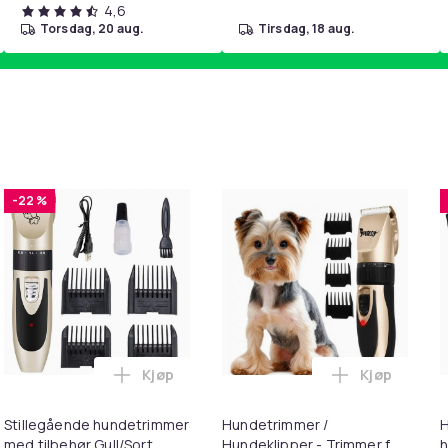
4,6
torsdag, 20 aug.
tirsdag, 18 aug.
-22 %
Kjøp
Kjøp
d LED-lys - Trygg og effektiv trimming for hunder og katter Bl
etrimmer / Potetrimmer - Trimmer for Poter i handlekurven
Legg Stillegående hundetrimmer med tilbe
Legg Hundet
Stillegående hundetrimmer
Hundetrimmer /
H
med tilbehør Gull/Sort
Hundeklipper - Trimmer for
h