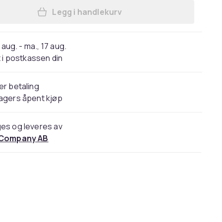
Legg i handlekurv
Legg Oppgradert hundeklipper med ke
 aug. - ma., 17 aug.
 i postkassen din
er betaling
agers åpent kjøp
es og leveres av
 Company AB