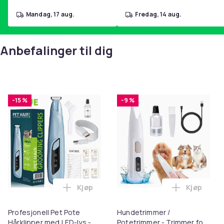
mandag, 17 aug.
fredag, 14 aug.
Anbefalinger til dig
-15 %
-9 %
Kjøp
Kjøp
Legg Profesjonell Pet Pote Hårklipper me
Legg Hund
Profesjonell Pet Pote
Hundetrimmer /
Hårklipper med LED-lys -
Potetrimmer - Trimmer for