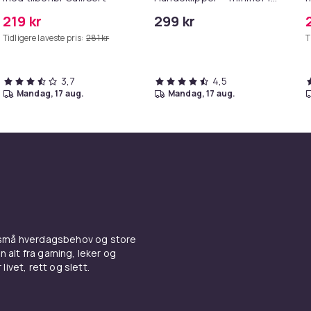
hund
219 kr
299 kr
Tidligere laveste pris:
281 kr
T
3,7
4,5
mandag, 17 aug.
mandag, 17 aug.
 små hverdagsbehov og store
n alt fra gaming, leker og
livet, rett og slett.