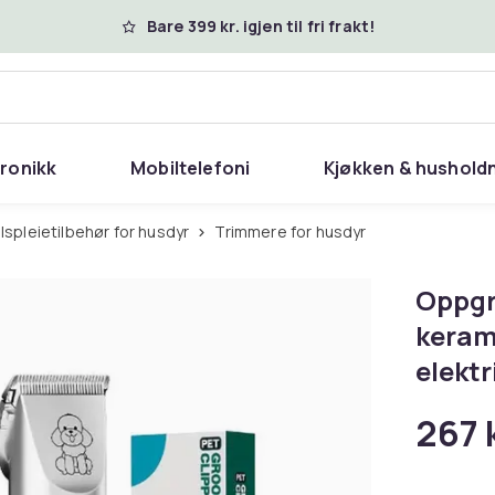
Bare 399 kr. igjen til fri frakt!
tronikk
Mobiltelefoni
Kjøkken & hushold
elspleietilbehør for husdyr
Trimmere for husdyr
Oppgr
kerami
elektr
267 