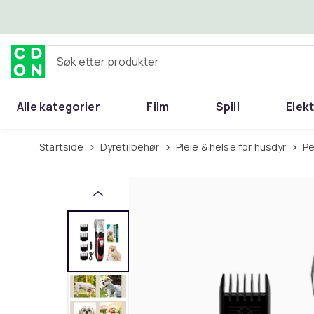
Hopp til hovedinnhold
Søk etter produkter
Alle kategorier
Film
Spill
Elek
Startside
Dyretilbehør
Pleie & helse for husdyr
P