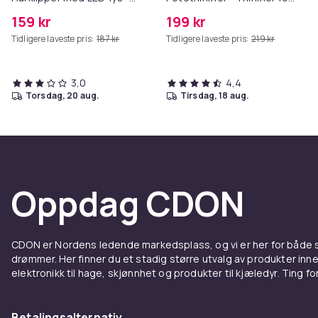
Trygg og effektiv trimming
Poter
159 kr
199 kr
for hunder og katter Blue
Tidligere laveste pris:
187 kr
Tidligere laveste pris:
219 kr
3,0
4,4
torsdag, 20 aug.
tirsdag, 18 aug.
Oppdag CDON
CDON er Nordens ledende markedsplass, og vi er her for både
drømmer. Her finner du et stadig større utvalg av produkter inne
elektronikk til hage, skjønnhet og produkter til kjæledyr. Ting for 
Betalingsalternativ