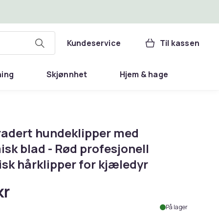
Kundeservice
Til kassen
ning
Skjønnhet
Hjem & hage
adert hundeklipper med
sk blad - Rød profesjonell
isk hårklipper for kjæledyr
kr
På lager