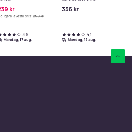
Tr
239 kr
356 kr
15
idligere laveste pris:
259 kr
3,9
4,1
mandag, 17 aug.
mandag, 17 aug.