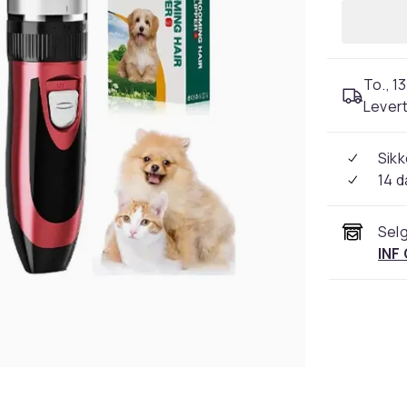
To., 13
Levert
Sikk
14 d
Selg
INF