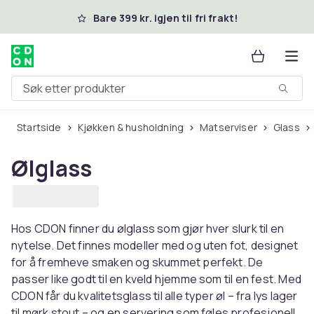
Hopp til hovedinnhold
Bare 399 kr. igjen til fri frakt!
Søk etter produkter
Startside
Kjøkken & husholdning
Matserviser
Glass
Ølglass
Hos CDON finner du ølglass som gjør hver slurk til en
nytelse. Det finnes modeller med og uten fot, designet
for å fremheve smaken og skummet perfekt. De
passer like godt til en kveld hjemme som til en fest. Med
CDON får du kvalitetsglass til alle typer øl – fra lys lager
til mørk stout – og en servering som føles profesjonell