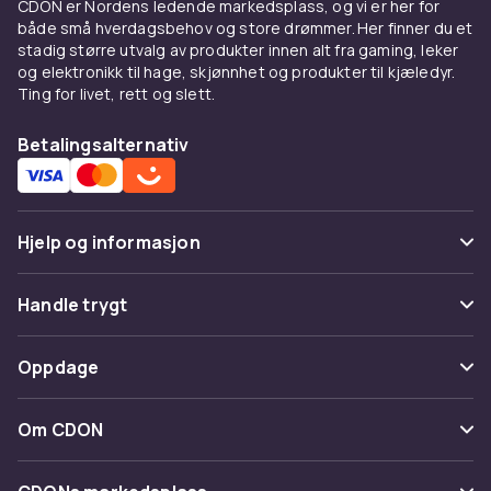
CDON er Nordens ledende markedsplass, og vi er her for
spesielt designet til pasta og andre retter med
både små hverdagsbehov og store drømmer. Her finner du et
mye saus. Den er større enn en vanlig dyp
stadig større utvalg av produkter innen alt fra gaming, leker
tallerken og bredere enn en suppeskål. Typisk
og elektronikk til hage, skjønnhet og produkter til kjæledyr.
Ting for livet, rett og slett.
er diameteren 28–30 cm og dybden 3–5 cm.
Den brede flate kanten gjør anretningen pen
Betalingsalternativ
og gir plass til å tørke kanten av, så tallerkenen
ser innbydende ut.
Materialer til
Hjelp og informasjon
pastatallerkener
Vanlige spørsmål
Pastatallerkener lages typisk av porselen eller
Handle trygt
stentøy. Porselen er lett, elegant og hvitt med
Spor pakke
en blank overflate som får pastasausens
Betaling
Oppdage
farger til å stå frem. Stentøy er mer rustikt og
Angre & returner her
Levering
tungt, og gir en varm, hjemlig følelse rundt
Kategorier
Kontakt oss
Om CDON
bordet. Begge materialer er normalt
Vilkår & policy
oppvaskmaskin- og mikrobølgeovn-sikre.
Varemerker
Om oss
Tilbakekallinger