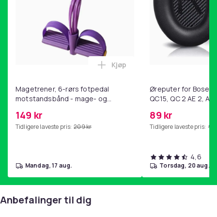
Kjøp
Legg Magetrener, 6-rørs fotp
Magetrener, 6-rørs fotpedal
Øreputer for Bose QC
motstandsbånd - mage- og
QC15, QC 2 AE 2, AE 
kjernetrening, yoga og
SoundTrue, SoundLin
149 kr
89 kr
hjemmegymnastikk Purple
Tidligere laveste pris:
209 kr
Tidligere laveste pris:
99 
4,6
mandag, 17 aug.
torsdag, 20 aug.
Anbefalinger til dig