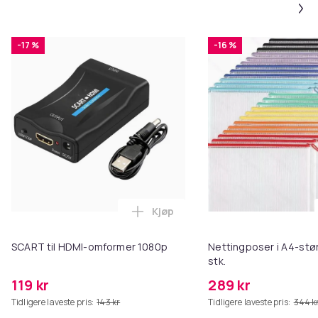
-17 %
-16 %
Kjøp
Legg SCART til HDMI-omformer 1
SCART til HDMI-omformer 1080p
Nettingposer i A4-stør
stk.
119 kr
289 kr
Tidligere laveste pris:
143 kr
Tidligere laveste pris:
344 k