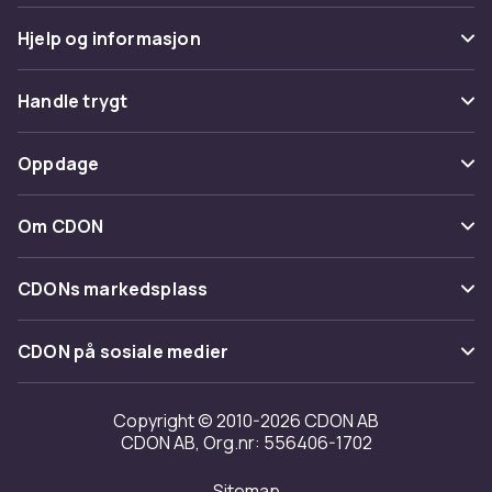
Hjelp og informasjon
Vanlige spørsmål
Handle trygt
Spor pakke
Betaling
Oppdage
Angre & returner her
Levering
Kategorier
Kontakt oss
Om CDON
Vilkår & policy
Varemerker
Om oss
Tilbakekallinger
CDONs markedsplass
Guider
Kundeanmeldelser
Merchant Help Center
CDON på sosiale medier
Jobbe på CDON
Investor relations
Copyright © 2010-2026 CDON AB
CDON AB, Org.nr: 556406-1702
Tilgjengelighet
Sitemap