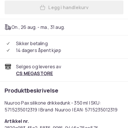
Legg i handlekurv
Legg Nuuroo Pax silikone dr
On., 26 aug. - ma., 31 aug.
Sikker betaling
14 dagers åpent kjøp
Selges og leveres av
CS MEGASTORE
Produktbeskrivelse
Nuuroo Pax silikone drikkedunk - 350 ml | SKU:
5715235012319 | Brand: Nuuroo | EAN: 5715235012319
Artikkel nr.