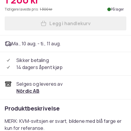
1 200 kr
Tidligere laveste pris:
1 300 kr
På lager
Legg i handlekurv
Legg NÖRDIC KVM-svitsj 2 ti
Ma., 10 aug. - ti., 11 aug.
Sikker betaling
14 dagers åpent kjøp
Selges og leveres av
Nördic AB
Produktbeskrivelse
MERK: KVM-svitsjen er svart, bildene med blå farge er
kun for referanse.