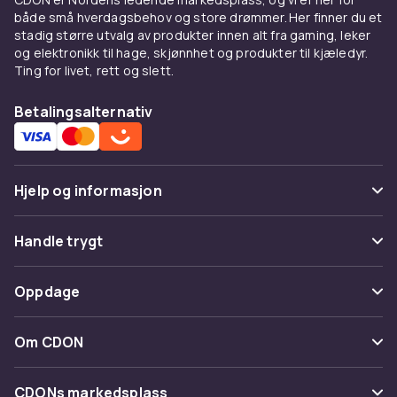
81d87d1c-919e-41d1-8e08-44d62364ba6c
både små hverdagsbehov og store drømmer. Her finner du et
stadig større utvalg av produkter innen alt fra gaming, leker
Produktsikkerhetsinformasjon
og elektronikk til hage, skjønnhet og produkter til kjæledyr.
Ting for livet, rett og slett.
Betalingsalternativ
Hjelp og informasjon
Vanlige spørsmål
Handle trygt
Spor pakke
Betaling
Oppdage
Angre & returner her
Levering
Kategorier
Kontakt oss
Om CDON
Vilkår & policy
Varemerker
Om oss
Tilbakekallinger
CDONs markedsplass