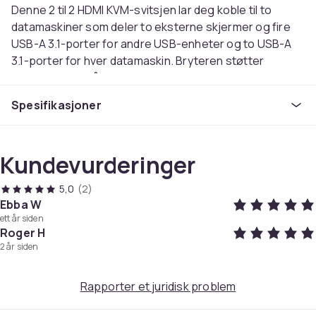
Denne 2 til 2 HDMI KVM-svitsjen lar deg koble til to
datamaskiner som deler to eksterne skjermer og fire
USB-A 3.1-porter for andre USB-enheter og to USB-A
3.1-porter for hver datamaskin. Bryteren støtter
oppløsninger på opptil 8K60Hz eller 4K120Hz via HDMI
2.1 (kabler følger ikke med). Bryteren støtter også
Spesifikasjoner
HDCP 2.3 og HDR10. USB-A 3.1-portene støtter opptil 5
Gbps dataoverføringshastighet og bryteren krever
ingen drivere. Mer krevende enheter som skrivere og
Kundevurderinger
harddisker krever ekstern strøm fra den medfølgende
strømforsyningsenheten.
5,0
(2)
Du kan velge hvilken datamaskin som skal kobles til
Ebba W
skjermen via knappen på bryteren eller via den
ett år siden
medfølgende kablede knappen. Bryteren drives av den
Roger H
medfølgende strømforsyningen og kabelen.
2 år siden
Tekniske spesifikasjoner:
Inndata:
Rapporter et juridisk problem
4x HDMI 2.1