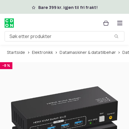
Hopp til hovedinnhold
Bare 399 kr. igjen til fri frakt!
Søk etter produkter
Startside
Elektronikk
Datamaskiner & datatilbehør
D
-8 %