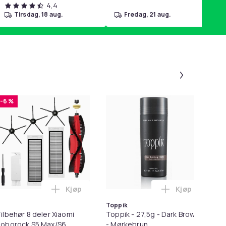
4,4
tirsdag, 18 aug.
fredag, 21 aug.
Panel 1 a
-6 %
-
Kjøp
Kjøp
ndlekurven
rimmer / Potetrimmer - Trimmer for Poter i handlekurven
Legg Tilbehør 8 deler Xiaomi Roborock S5 
Legg Toppik -
Toppik
ilbehør 8 deler Xiaomi
Toppik - 27,5g - Dark Brown
Ør
oborock S5 Max/S6
- Mørkebrun
X5