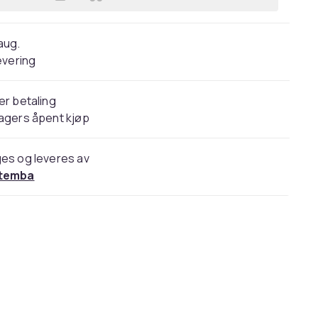
Legg Manchester United FC Core Str
 aug.
evering
er betaling
agers åpent kjøp
es og leveres av
temba