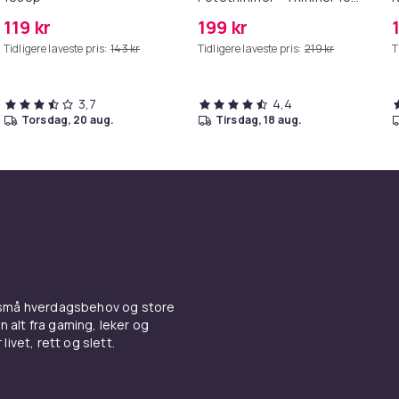
Poter
P
119 kr
199 kr
M
Tidligere laveste pris:
143 kr
Tidligere laveste pris:
219 kr
T
3,7
4,4
torsdag, 20 aug.
tirsdag, 18 aug.
 små hverdagsbehov og store
n alt fra gaming, leker og
livet, rett og slett.