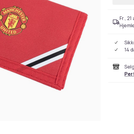
Fr., 21
Hjeml
Sikk
14 d
Selg
Per