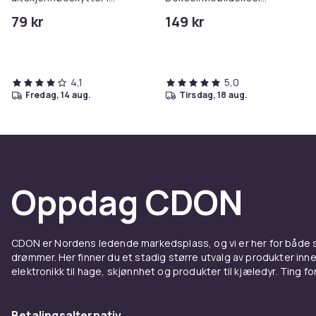
herdet glass
Manchester United
79 kr
149 kr
4,1
5,0
fredag, 14 aug.
tirsdag, 18 aug.
Oppdag CDON
CDON er Nordens ledende markedsplass, og vi er her for både
drømmer. Her finner du et stadig større utvalg av produkter inne
elektronikk til hage, skjønnhet og produkter til kjæledyr. Ting for 
Betalingsalternativ