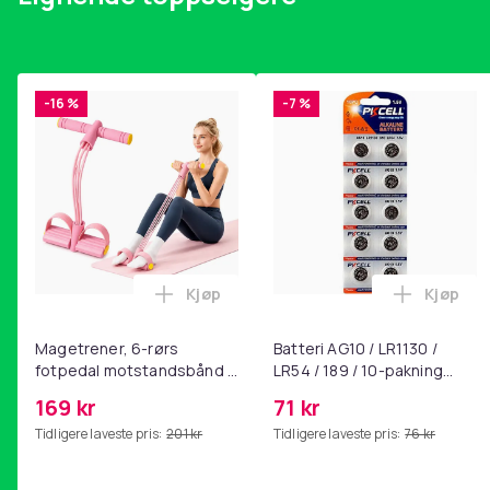
-16 %
-7 %
Kjøp
Kjøp
Legg Magetrener, 6-rørs fotpedal mot
Legg Bat
Magetrener, 6-rørs
Batteri AG10 / LR1130 /
fotpedal motstandsbånd -
LR54 / 189 / 10-pakning
mage- og kjernetrening,
PKcell
169 kr
71 kr
yoga og
Tidligere laveste pris:
201 kr
Tidligere laveste pris:
76 kr
hjemmegymnastikk Pink