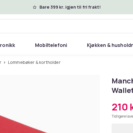
Bare 399 kr. igjen til fri frakt!
tronikk
Mobiltelefoni
Kjøkken & hushold
r
Lommebøker & kortholder
Manch
Walle
210 
Tidligere lave