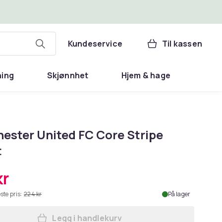
Kundeservice
Til kassen
ning
Skjønnhet
Hjem & hage
ester United FC Core Stripe
t
kr
ste pris:
224 kr
På lager
Legg i handlekurv