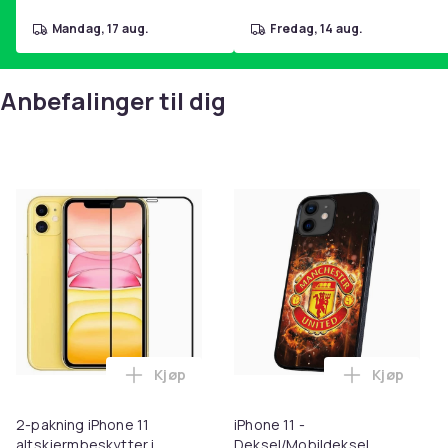
mandag, 17 aug.
fredag, 14 aug.
Anbefalinger til dig
Kjøp
Kjøp
Legg 2-pakning iPhone 11 altskjermbeskyt
Legg iPhon
2-pakning iPhone 11
iPhone 11 -
altskjermbeskytter i
Deksel/Mobildeksel