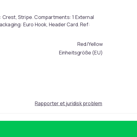
: Crest, Stripe. Compartments: 1 External
 Packaging: Euro Hook, Header Card. Ref:
Red/Yellow
Einheitsgröße (EU)
5ae333eb-9000-48e5-9164-d35d8d1e4d06
Rapporter et juridisk problem