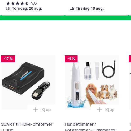
4,6
torsdag, 20 aug.
tirsdag, 18 aug.
-17 %
-9 %
Kjøp
Kjøp
ter i herdet glass i handlekurven
e 11 - Deksel/Mobildeksel Manchester United i handlekurven
Legg SCART til HDMI-omformer 1080p i ha
Legg Hundet
SCART til HDMI-omformer
Hundetrimmer /
T
1080p
Potetrimmer - Trimmer for
R