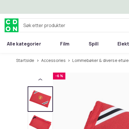
Hopp til hovedinnhold
Søk etter produkter
Alle kategorier
Film
Spill
Elek
Startside
Accessories
Lommebøker & diverse etuie
-6 %