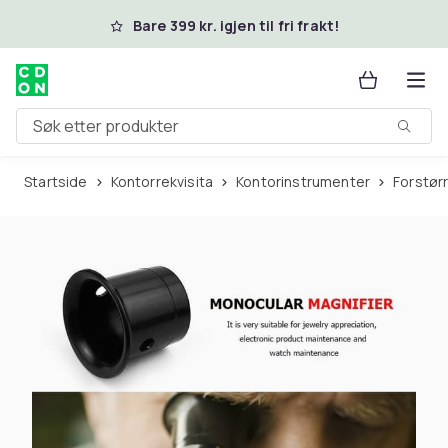
Hopp til hovedinnhold
Bare 399 kr. igjen til fri frakt!
Søk etter produkter
Startside
Kontorrekvisita
Kontorinstrumenter
Forstø