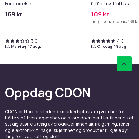
Forstørrelse
0,01 g, rustfritt stål
169 kr
109 kr
Tidligere laveste pris:
139 kr
3,0
4,8
mandag, 17 aug.
onsdag, 19 aug.
Oppdag CDON
CDON er Nordens ledende markedsplass, og vi er her for
både små hverdagsbehov og store drømmer. Her finner du et
stadig større utvalg av produkter innen alt fra gaming, leker
og elektronikk til hage, skjønnhet og produkter til kjæledyr.
Ting for livet, rett og slett.