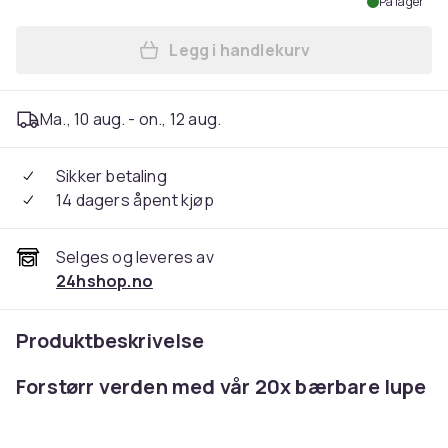
På lager
Legg i handlekurv
Legg Lupe med 20x forstørr
Ma., 10 aug. - on., 12 aug.
Sikker betaling
14 dagers åpent kjøp
Selges og leveres av
24hshop.no
Produktbeskrivelse
Forstørr verden med vår 20x bærbare lupe