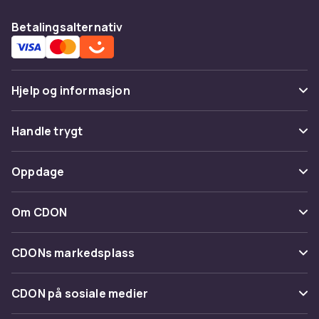
Betalingsalternativ
Hjelp og informasjon
Vanlige spørsmål
Handle trygt
Spor pakke
Betaling
Oppdage
Angre & returner her
Levering
Kategorier
Kontakt oss
Om CDON
Vilkår & policy
Varemerker
Om oss
Tilbakekallinger
CDONs markedsplass
Guider
Kundeanmeldelser
Merchant Help Center
CDON på sosiale medier
Jobbe på CDON