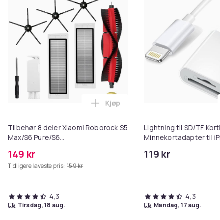
Kjøp
Legg Tilbehør 8 deler Xiaomi R
Tilbehør 8 deler Xiaomi Roborock S5
Lightning til SD/TF Kort
Max/S6 Pure/S6
Minnekortadapter til i
MAXV/S50/S51/S55/S5/S60/S65/S6
149 kr
119 kr
Tidligere laveste pris:
159 kr
4,3
4,3
tirsdag, 18 aug.
mandag, 17 aug.