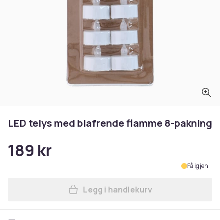
LED telys med blafrende flamme 8-pakning
189 kr
Få igjen
Legg i handlekurv
Legg LED telys med blafren