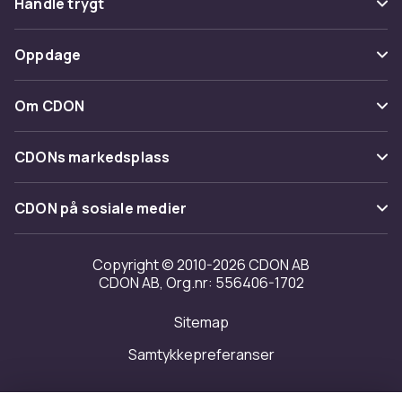
Handle trygt
Spor pakke
Betaling
Oppdage
Angre & returner her
Levering
Kategorier
Kontakt oss
Om CDON
Vilkår & policy
Varemerker
Om oss
Tilbakekallinger
CDONs markedsplass
Guider
Kundeanmeldelser
Merchant Help Center
CDON på sosiale medier
Jobbe på CDON
Investor relations
Copyright © 2010-2026 CDON AB
CDON AB, Org.nr: 556406-1702
Tilgjengelighet
Sitemap
Samtykkepreferanser