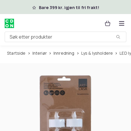
Hopp til hovedinnhold
Bare 399 kr. igjen til fri frakt!
Søk etter produkter
Startside
Interiør
Innredning
Lys & lysholdere
LED l