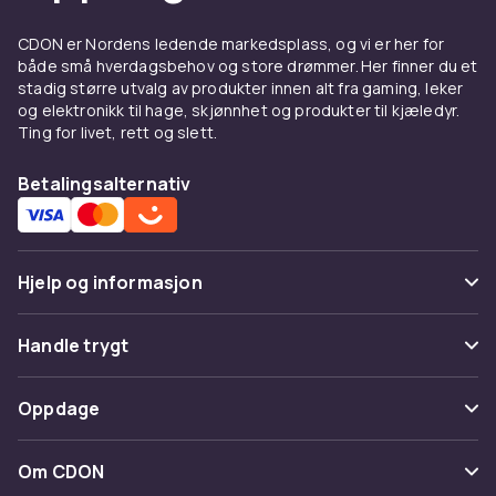
CDON er Nordens ledende markedsplass, og vi er her for
både små hverdagsbehov og store drømmer. Her finner du et
stadig større utvalg av produkter innen alt fra gaming, leker
og elektronikk til hage, skjønnhet og produkter til kjæledyr.
Ting for livet, rett og slett.
Betalingsalternativ
Hjelp og informasjon
Vanlige spørsmål
Handle trygt
Spor pakke
Betaling
Oppdage
Angre & returner her
Levering
Kategorier
Kontakt oss
Om CDON
Vilkår & policy