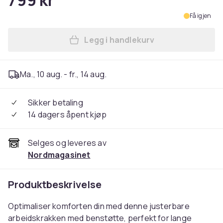
799 kr
Få igjen
Legg i handlekurv
Legg Krakk med Hjul - Arbeid
Ma., 10 aug. - fr., 14 aug.
Sikker betaling
14 dagers åpent kjøp
Selges og leveres av
Nordmagasinet
Produktbeskrivelse
Optimaliser komforten din med denne justerbare
arbeidskrakken med benstøtte, perfekt for lange