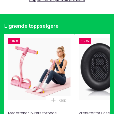
Justerbart fotstøtte og høyde
Beskyttende gummihjul
Materiale: PU – kunstlær, stål
Lignende toppselgere
Størrelse (sete): 32 x 5 cm
Hjuldiameter: 38 cm
Bredde (base): 40 cm
-16 %
-10 %
Høydejustering: 43–54 cm
Maks. belastning: 150 kg
Farge
Black
Vekt, gram
3500
Artikkel nr.
7feb76c8-4b77-416e-a9bf-dc5343db61f2
Kjøp
Legg Magetrener, 6-rørs fotp
Produktsikkerhetsinformasjon
Magetrener, 6-rørs fotpedal
Øreputer for Bose QC