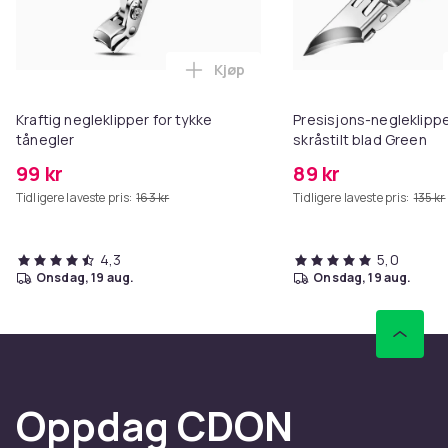
Kjøp
Legg Kraftig negleklipper for ty
Kraftig negleklipper for tykke
Presisjons-negleklipp
tånegler
skråstilt blad Green
99 kr
89 kr
Tidligere laveste pris:
163 kr
Tidligere laveste pris:
135 kr
4,3
5,0
onsdag, 19 aug.
onsdag, 19 aug.
Oppdag CDON