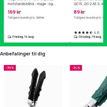
motstandsbånd - mage- og
QC15, QC 2 AE 2, AE 
kjernetrening, yoga og
SoundTrue, SoundLin
169 kr
89 kr
hjemmegymnastikk Pink
Tidligere laveste pris:
201 kr
Tidligere laveste pris:
99 
4,6
fredag, 14 aug.
onsdag, 19 aug.
Anbefalinger til dig
-39 %
-34 %