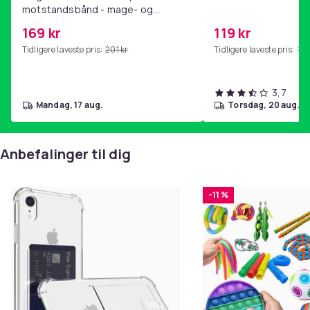
motstandsbånd - mage- og
kjernetrening, yoga og
169 kr
119 kr
hjemmegymnastikk Pink
Tidligere laveste pris:
201 kr
Tidligere laveste pris:
143
3,7
mandag, 17 aug.
torsdag, 20 aug.
Anbefalinger til dig
-11 %