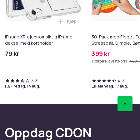
Kjøp
Legg iPhone XR gjennomsiktig i
iPhone XR gjennomsiktig iPhone-
30-Pack med Fidget Toy
deksel med kortholder
Stressball, Dimple, Bø
79 kr
399 kr
Tidligere laveste pris:
449 k
3,3
4,3
fredag, 14 aug.
mandag, 17 aug.
Oppdag CDON