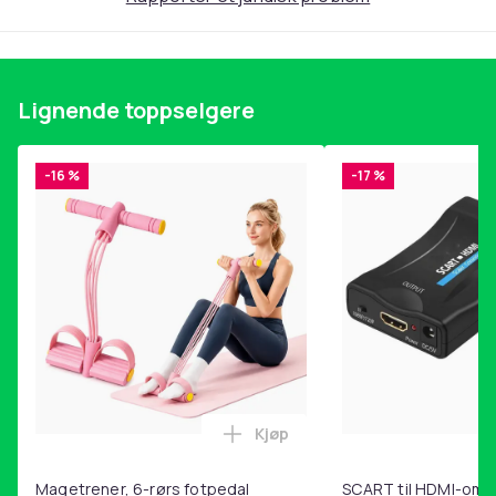
Lignende toppselgere
-16 %
-17 %
Kjøp
Legg Magetrener, 6-rørs fotp
Magetrener, 6-rørs fotpedal
SCART til HDMI-omf