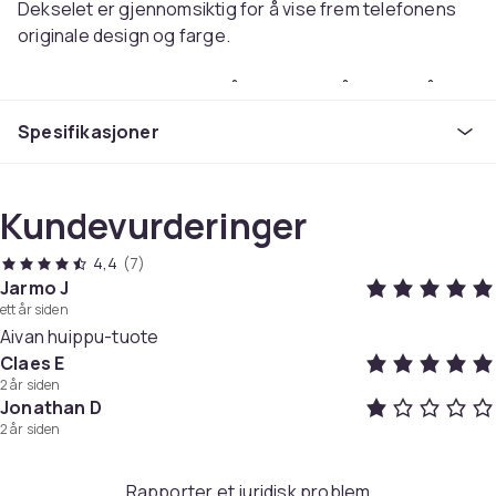
Dekselet er gjennomsiktig for å vise frem telefonens
originale design og farge.
Dekselet fungerer med trådløs lading når det er på
telefonen
Spesifikasjoner
Kompatibel med: Apple iPhone XR
Materiale: TPU
Kundevurderinger
Farge: Gjennomsiktig / gjennomsiktig
4,4
(7)
Artikkel nr.
Jarmo J
27c7c12b-f788-4dcc-86fe-8f35a70e4047
ett år siden
Aivan huippu-tuote
Produktsikkerhetsinformasjon
Claes E
2 år siden
Jonathan D
2 år siden
Rapporter et juridisk problem