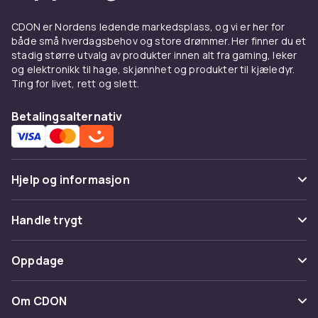
CDON er Nordens ledende markedsplass, og vi er her for
både små hverdagsbehov og store drømmer. Her finner du et
stadig større utvalg av produkter innen alt fra gaming, leker
og elektronikk til hage, skjønnhet og produkter til kjæledyr.
Ting for livet, rett og slett.
Betalingsalternativ
Hjelp og informasjon
Vanlige spørsmål
Handle trygt
Spor pakke
Betaling
Oppdage
Angre & returner her
Levering
Kategorier
Kontakt oss
Om CDON
Vilkår & policy