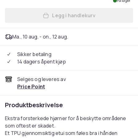
På lager
Legg i handlekurv
Legg iPhone XR-deksel - ek
Ma., 10 aug. - on., 12 aug.
Sikker betaling
14 dagers åpent kjøp
Selges og leveres av
Price Point
Produktbeskrivelse
Ekstra forsterkede hjørner for å beskytte områdene
som oftest er skadet.
Et TPU gjennomsiktig etui som føles bra i hånden