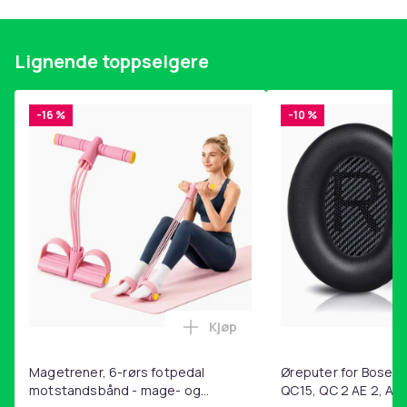
Vekt, gram
Lignende toppselgere
29
Artikkel nr.
-16 %
-10 %
68682a0d-af32-42a4-8856-dd11a6e560d3
Produktsikkerhetsinformasjon
Kjøp
Legg Magetrener, 6-rørs fotp
Magetrener, 6-rørs fotpedal
Øreputer for Bose QC
motstandsbånd - mage- og
QC15, QC 2 AE 2, AE 