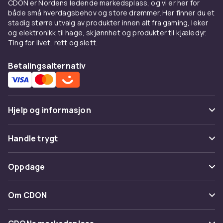
CDON er Nordens ledende markedsplass, og vi er her for
både små hverdagsbehov og store drømmer. Her finner du et
stadig større utvalg av produkter innen alt fra gaming, leker
og elektronikk til hage, skjønnhet og produkter til kjæledyr.
Ting for livet, rett og slett.
Betalingsalternativ
Hjelp og informasjon
Vanlige spørsmål
Handle trygt
Spor pakke
Betaling
Oppdage
Angre & returner her
Levering
Kategorier
Kontakt oss
Om CDON
Vilkår & policy
Varemerker
Om oss
Tilbakekallinger