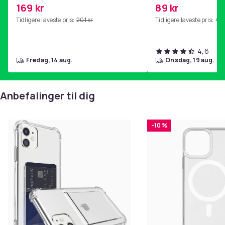
kjernetrening, yoga og
SoundTrue, SoundLin
169 kr
89 kr
hjemmegymnastikk Pink
Tidligere laveste pris:
201 kr
Tidligere laveste pris:
99 
4,6
fredag, 14 aug.
onsdag, 19 aug.
Anbefalinger til dig
-10 %