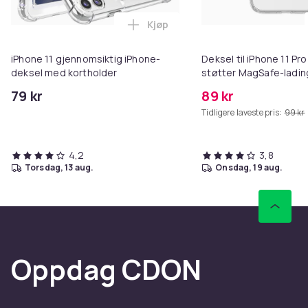
Kjøp
Legg iPhone 11 gjennomsiktig iP
iPhone 11 gjennomsiktig iPhone-
Deksel til iPhone 11 P
deksel med kortholder
støtter MagSafe-ladin
79 kr
89 kr
Tidligere laveste pris:
99 kr
4,2
3,8
torsdag, 13 aug.
onsdag, 19 aug.
Oppdag CDON