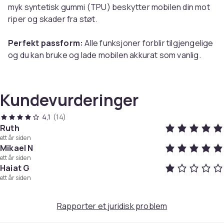
myk syntetisk gummi (TPU) beskytter mobilen din mot
riper og skader fra støt.
Perfekt passform:
Alle funksjoner forblir tilgjengelige
og du kan bruke og lade mobilen akkurat som vanlig.
Praktisk kortholder:
Dekselet har en integrert
kortholder med plass til to kort.
Kundevurderinger
4,1
(14)
Spesifikasjoner:
Ruth
ett år siden
Farge: Gjennomsiktig
Mikael N
Størrelse: 153 × 83 × 11 mm
ett år siden
Materiale: Syntetisk gummi (TPU)
Haiat G
Kompatibel med: iPhone 11
ett år siden
Rapporter et juridisk problem
Pakken inkluderer:
1 × mobildeksel