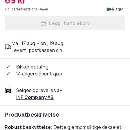
69 kr
Tidligere laveste pris:
79 kr
På lager
Legg i handlekurv
Legg iPhone 11-deksel med k
Ma., 17 aug. - on., 19 aug.
Levert i postkassen din
Sikker betaling
14 dagers åpent kjøp
Selges og leveres av
INF Company AB
Produktbeskrivelse
Robust beskyttelse:
Dette gjennomsiktige dekselet i