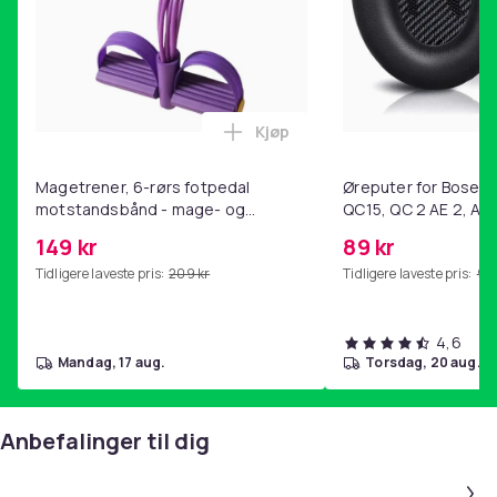
Kjøp
Legg Magetrener, 6-rørs fotp
Magetrener, 6-rørs fotpedal
Øreputer for Bose QC
motstandsbånd - mage- og
QC15, QC 2 AE 2, AE 
kjernetrening, yoga og
SoundTrue, SoundLin
149 kr
89 kr
hjemmegymnastikk Purple
Tidligere laveste pris:
209 kr
Tidligere laveste pris:
99 
4,6
mandag, 17 aug.
torsdag, 20 aug.
Anbefalinger til dig