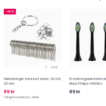
-26 %
Kjøp
Legg Nøkkelringer med kort lenk
Nøkkelringer med kort lenke, 50 stk.
Erstatningsbørstehod
25 mm
Black Philips HX6064
89 kr
89 kr
Tidligere laveste pris:
121 kr