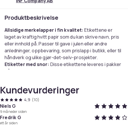
INF Company AB
Produktbeskrivelse
Allsidige merkelapper i fin kvalitet:
Etikettene er
laget av kraftig hvitt papir som du kan skrive navn, pris
eller innhold på. Passer til gave i julen eller andre
anledninger, oppbevaring, som prislapp i butikk, eller til
håndverk og ulike gjør-det-selv-prosjekter.
Etiketter med snor:
Disse etikettene leveres i pakker
på 100 stk. og er klare til bruk. Med teipen kan du enkelt
feste etiketten til ulike gjenstander.
Kundevurderinger
Spesifikasjoner:
Farge: Hvit
4,9
(10)
Materiale: Bestrøket papir
Niels G
9 måneder siden
Størrelse 1: 2,5 x 1,5 cm
Fredrik G
Størrelse 2: 3,5 x 2,2 cm
ett år siden
Størrelse 3: 2,4 x 1,4 cm