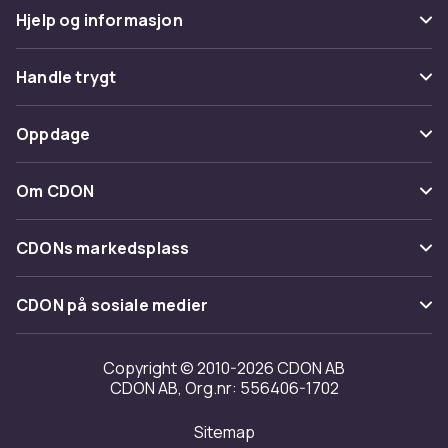
Hjelp og informasjon
Vanlige spørsmål
Handle trygt
Spor pakke
Betaling
Oppdage
Angre & returner her
Levering
Kategorier
Kontakt oss
Om CDON
Vilkår & policy
Varemerker
Om oss
Tilbakekallinger
CDONs markedsplass
Guider
Kundeanmeldelser
Merchant Help Center
CDON på sosiale medier
Jobbe på CDON
Investor relations
Copyright © 2010-2026 CDON AB
CDON AB, Org.nr: 556406-1702
Tilgjengelighet
Sitemap