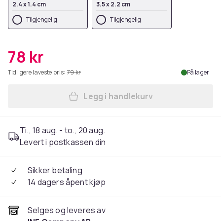
2.4 x 1.4 cm
3.5 x 2.2 cm
Tilgjengelig
Tilgjengelig
78 kr
Tidligere laveste pris:
79 kr
På lager
Legg i handlekurv
Legg Hundre prislapper med 
Ti., 18 aug. - to., 20 aug.
Levert i postkassen din
Sikker betaling
14 dagers åpent kjøp
Selges og leveres av