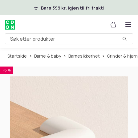
Hopp til hovedinnhold
Bare 399 kr. igjen til fri frakt!
Søk etter produkter
Startside
Barne & baby
Barnesikkerhet
Grinder & hjø
-6 %