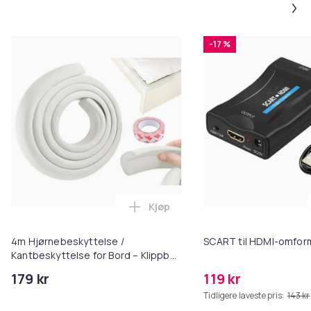
-17 %
Kjøp
Legg 4m Hjørnebeskyttelse / Kant
4m Hjørnebeskyttelse /
SCART til HDMI-omfor
Kantbeskyttelse for Bord – Klippbar
- 1-Pack (Vit)
179 kr
119 kr
Tidligere laveste pris:
143 kr