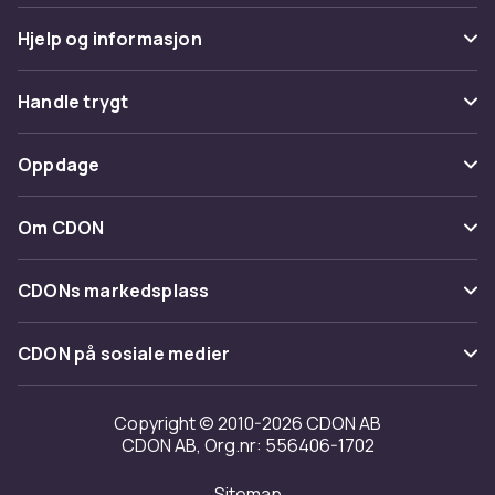
Hjelp og informasjon
Vanlige spørsmål
Handle trygt
Spor pakke
Betaling
Oppdage
Angre & returner her
Levering
Kategorier
Kontakt oss
Om CDON
Vilkår & policy
Varemerker
Om oss
Tilbakekallinger
CDONs markedsplass
Guider
Kundeanmeldelser
Merchant Help Center
CDON på sosiale medier
Jobbe på CDON
Investor relations
Copyright © 2010-2026 CDON AB
CDON AB, Org.nr: 556406-1702
Tilgjengelighet
Sitemap