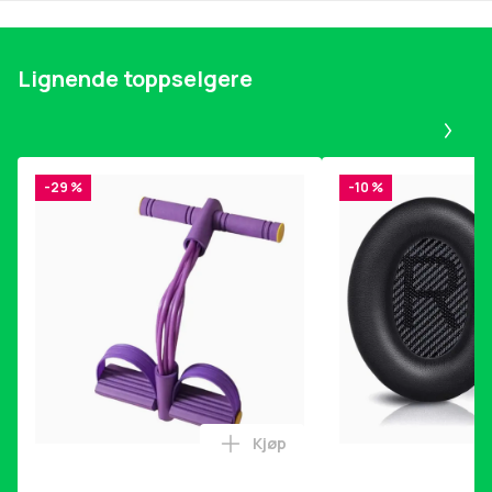
Materiale: Metall
Størrelse: ca. 6 cm
Lignende toppselgere
Farge
Red
Pa
Vekt, gram
56
-29 %
-10 %
Artikkel nr.
cd56cf22-1f2f-427a-8ee5-0f83e8d2a268
Produktsikkerhetsinformasjon
Kjøp
Legg Magetrener, 6-rørs fotp