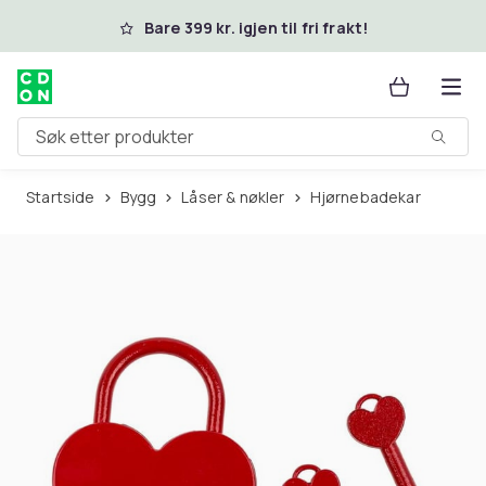
Hopp til hovedinnhold
Bare 399 kr. igjen til fri frakt!
Søk etter produkter
Startside
Bygg
Låser & nøkler
Hjørnebadekar