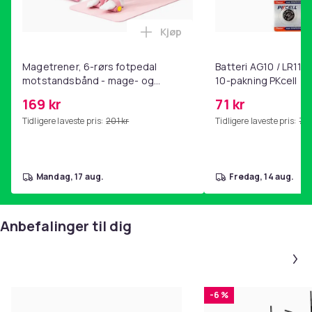
Kjøp
Legg Magetrener, 6-rørs fotp
Magetrener, 6-rørs fotpedal
Batteri AG10 / LR1130
motstandsbånd - mage- og
10-pakning PKcell
kjernetrening, yoga og
169 kr
71 kr
hjemmegymnastikk Pink
Tidligere laveste pris:
201 kr
Tidligere laveste pris:
76 
mandag, 17 aug.
fredag, 14 aug.
Anbefalinger til dig
-6 %