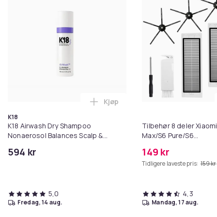
Kjøp
Legg K18 Airwash Dry Shampoo No
K18
K18 Airwash Dry Shampoo
Tilbehør 8 deler Xiaom
Nonaerosol Balances Scalp &
Max/S6 Pure/S6
Controls Excess Oil
MAXV/S50/S51/S55/S5
594 kr
149 kr
Tidligere laveste pris:
159 kr
5,0
4,3
fredag, 14 aug.
mandag, 17 aug.