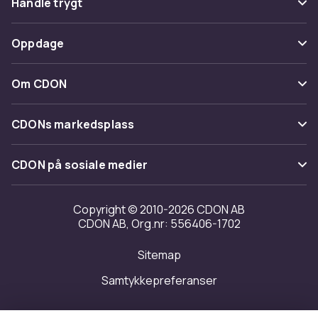
Handle trygt
Spor pakke
Betaling
Oppdage
Angre & returner her
Levering
Kategorier
Kontakt oss
Om CDON
Vilkår & policy
Varemerker
Om oss
Tilbakekallinger
CDONs markedsplass
Guider
Kundeanmeldelser
Merchant Help Center
CDON på sosiale medier
Jobbe på CDON
Investor relations
Copyright © 2010-2026 CDON AB
CDON AB, Org.nr: 556406-1702
Tilgjengelighet
Sitemap
Samtykkepreferanser