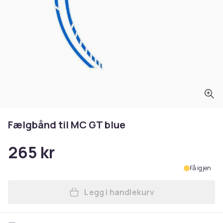
Fælgbånd til MC GT blue
265 kr
Få igjen
Legg i handlekurv
Legg Fælgbånd til MC GT bl