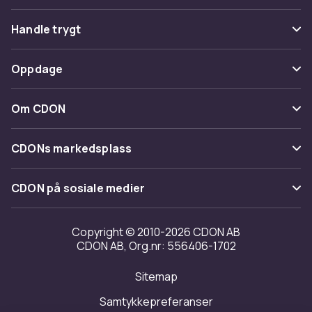
Vanlige spørsmål
Handle trygt
Spor pakke
Betaling
Oppdage
Angre & returner her
Levering
Kategorier
Kontakt oss
Om CDON
Vilkår & policy
Varemerker
Om oss
Tilbakekallinger
CDONs markedsplass
Guider
Kundeanmeldelser
Merchant Help Center
CDON på sosiale medier
Jobbe på CDON
Investor relations
Copyright © 2010-2026 CDON AB
CDON AB, Org.nr: 556406-1702
Tilgjengelighet
Sitemap
Samtykkepreferanser