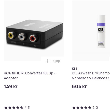
Produktsikkerhetsinformasjon
Kjøp
Legg RCA til HDMI Converter 108
K18
RCA til HDMI Converter 1080p -
K18 Airwash Dry Sham
Adapter
Nonaerosol Balances S
Controls Excess Oil
149 kr
605 kr
4,3
5,0