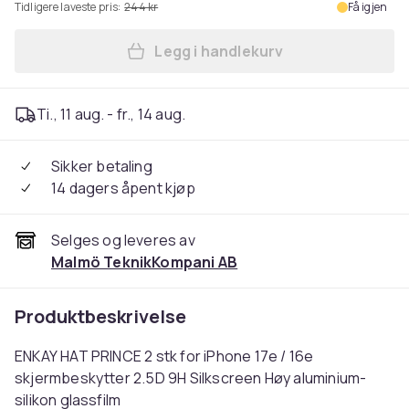
Tidligere laveste pris:
244 kr
Få igjen
Legg i handlekurv
Legg ENKAY 2stk herdet gla
Ti., 11 aug. - fr., 14 aug.
Sikker betaling
14 dagers åpent kjøp
Selges og leveres av
Malmö TeknikKompani AB
Produktbeskrivelse
ENKAY HAT PRINCE 2 stk for iPhone 17e / 16e
skjermbeskytter 2.5D 9H Silkscreen Høy aluminium-
silikon glassfilm