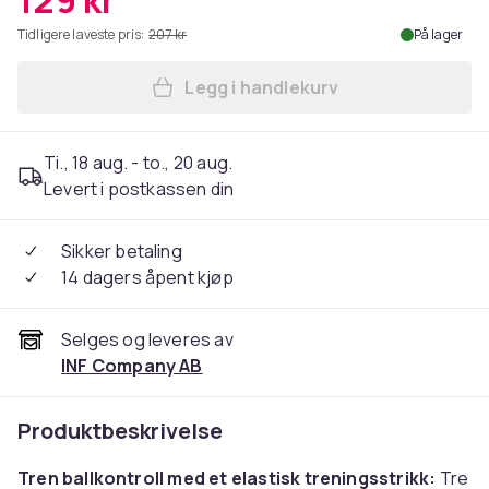
129 kr
Tidligere laveste pris:
207 kr
På lager
Legg i handlekurv
Legg Elastisk treningsstrikk 
Ti., 18 aug. - to., 20 aug.
Levert i postkassen din
Sikker betaling
14 dagers åpent kjøp
Selges og leveres av
INF Company AB
Produktbeskrivelse
Tren ballkontroll med et elastisk treningsstrikk:
Tre