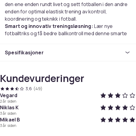
den ene enden rundt livet og sett fotballen i den andre
enden for optimal elastisk trening av kontroll,
koordinering og teknikk i fotball.
Smart og innovativ treningsløsning:
Lær nye
fotballtriks og få bedre ballkontroll med denne smarte
og innovative treningsløsningen. Stroppen gjør at du
ikke trenger å løpe og hente ballen. Med den elastiske
Spesifikasjoner
treningsstrikken vil du alltid ha fotballen i nærheten
under tekniske øvelser.
Perfekt supplement til fotballtreningen:
Den
Kundevurderinger
elastiske strikken er et utmerket supplement til
tradisjonell fotballtrening, for deg som vil bruke litt
3,6
(49)
ekstra tid på teknikk, ballkontroll, koordinering og
Vegard
balanse.
2 år siden
Justerbart belte for barn og unge:
Beltet er
Niklas K
justerbart for midje mellom 24 "og 37". utmerket for
3 år siden
Mikael B
barn og unge.
3 år siden
Kompatibel med flere fotballstørrelser:
Strikken
passer perfekt for fotballstørrelsene 3, 4 og 5.