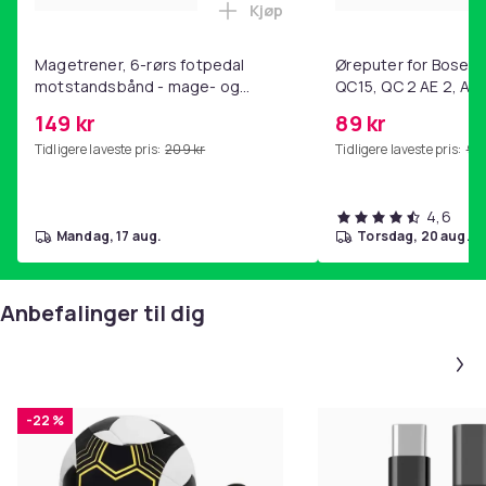
Kjøp
Legg Magetrener, 6-rørs fotp
Magetrener, 6-rørs fotpedal
Øreputer for Bose QC
motstandsbånd - mage- og
QC15, QC 2 AE 2, AE 
kjernetrening, yoga og
SoundTrue, SoundLin
149 kr
89 kr
hjemmegymnastikk Purple
Tidligere laveste pris:
209 kr
Tidligere laveste pris:
99 
4,6
mandag, 17 aug.
torsdag, 20 aug.
Anbefalinger til dig
-22 %