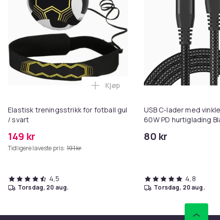
Kjøp
Legg Elastisk treningsstrikk for 
Elastisk treningsstrikk for fotball gul
USB C-lader med vinkle
/ svart
60W PD hurtiglading Bl
149 kr
80 kr
Tidligere laveste pris:
191 kr
4,5
4,8
torsdag, 20 aug.
torsdag, 20 aug.