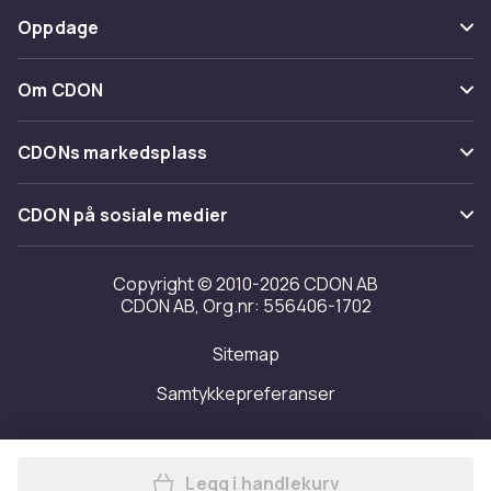
Betaling
Oppdage
Angre & returner her
Levering
Kategorier
Kontakt oss
Om CDON
Vilkår & policy
Varemerker
Om oss
Tilbakekallinger
CDONs markedsplass
Guider
Kundeanmeldelser
Merchant Help Center
CDON på sosiale medier
Jobbe på CDON
Investor relations
Copyright © 2010-2026 CDON AB
CDON AB, Org.nr: 556406-1702
Tilgjengelighet
Sitemap
Samtykkepreferanser
Legg i handlekurv