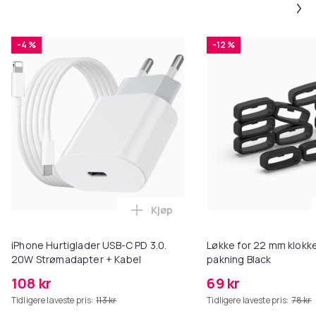
-4 %
-12 %
Kjøp
Legg iPhone Hurtiglader USB-C 
iPhone Hurtiglader USB-C PD 3.0.
Løkke for 22 mm klokke
20W Strømadapter + Kabel
pakning Black
108 kr
69 kr
Tidligere laveste pris:
113 kr
Tidligere laveste pris:
78 kr