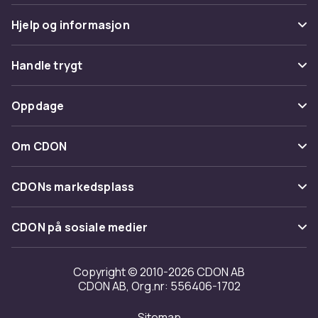
Hjelp og informasjon
Vanlige spørsmål
Handle trygt
Spor pakke
Betaling
Oppdage
Angre & returner her
Levering
Kategorier
Kontakt oss
Om CDON
Vilkår & policy
Varemerker
Om oss
Tilbakekallinger
CDONs markedsplass
Guider
Kundeanmeldelser
Merchant Help Center
CDON på sosiale medier
Jobbe på CDON
Investor relations
Copyright © 2010-2026 CDON AB
CDON AB, Org.nr: 556406-1702
Tilgjengelighet
Sitemap