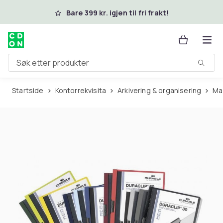
Hopp til hovedinnhold
Bare 399 kr. igjen til fri frakt!
Søk etter produkter
Startside
Kontorrekvisita
Arkivering & organisering
M