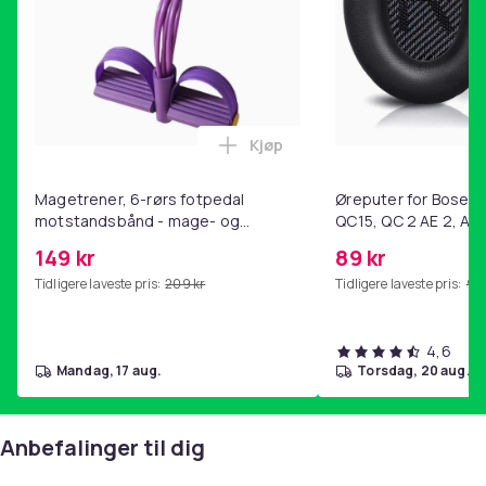
Kjøp
Legg Magetrener, 6-rørs fotp
Magetrener, 6-rørs fotpedal
Øreputer for Bose QC
motstandsbånd - mage- og
QC15, QC 2 AE 2, AE 
kjernetrening, yoga og
SoundTrue, SoundLin
149 kr
89 kr
hjemmegymnastikk Purple
Tidligere laveste pris:
209 kr
Tidligere laveste pris:
99 
4,6
mandag, 17 aug.
torsdag, 20 aug.
Anbefalinger til dig