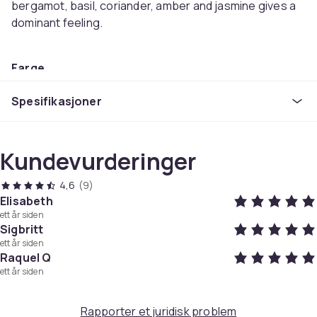
bergamot, basil, coriander, amber and jasmine gives a
dominant feeling.
Farge
Bronze
Spesifikasjoner
Størrelse
100ml
Vekt, gram
Kundevurderinger
335
Artikkel nr.
4,6
(9)
8ca54f99-446f-42d8-a465-6bafec54dffc
Elisabeth
ett år siden
Produktsikkerhetsinformasjon
Sigbritt
ett år siden
Raquel Q
ett år siden
Rapporter et juridisk problem