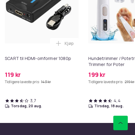
Kjøp
Legg SCART til HDMI-omformer 1
SCART til HDMI-omformer 1080p
Hundetrimmer / Potetr
Trimmer for Poter
119 kr
199 kr
Tidligere laveste pris:
143 kr
Tidligere laveste pris:
219 kr
3,7
4,4
torsdag, 20 aug.
tirsdag, 18 aug.