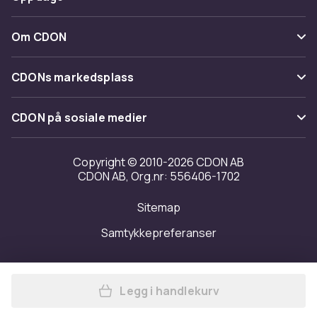
Angre & returner her
Levering
Kategorier
Kontakt oss
Om CDON
Vilkår & policy
Varemerker
Om oss
Tilbakekallinger
CDONs markedsplass
Guider
Kundeanmeldelser
Merchant Help Center
CDON på sosiale medier
Jobbe på CDON
Investor relations
Copyright © 2010-2026 CDON AB
CDON AB, Org.nr: 556406-1702
Tilgjengelighet
Sitemap
Samtykkepreferanser
Legg i handlekurv
Legg Calvin Klein Obsession