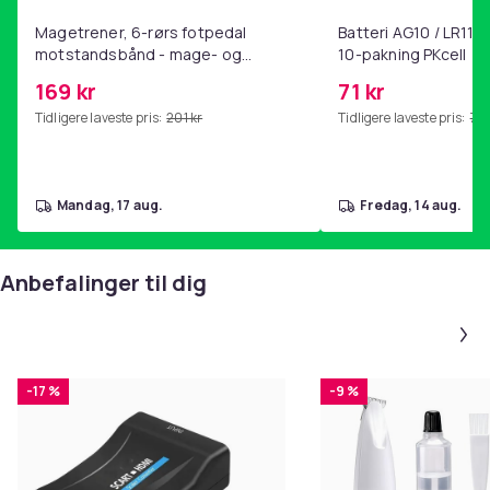
Magetrener, 6-rørs fotpedal
Batteri AG10 / LR1130
motstandsbånd - mage- og
10-pakning PKcell
kjernetrening, yoga og
169 kr
71 kr
hjemmegymnastikk Pink
Tidligere laveste pris:
201 kr
Tidligere laveste pris:
76 
mandag, 17 aug.
fredag, 14 aug.
Anbefalinger til dig
-17 %
-9 %