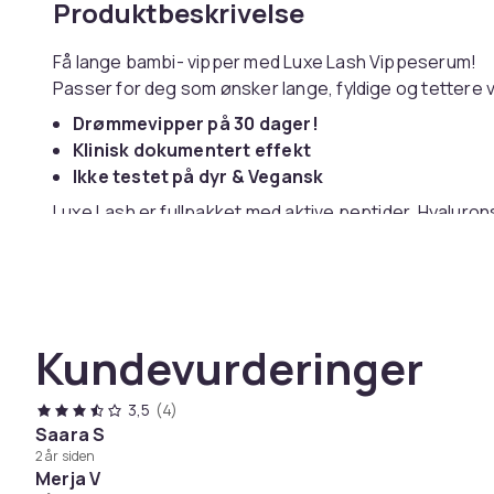
Produktbeskrivelse
Få lange bambi- vipper med Luxe Lash Vippeserum!
Passer for deg som ønsker lange, fyldige og tettere v
Drømmevipper på 30 dager!
Klinisk dokumentert effekt
Ikke testet på dyr & Vegansk
Luxe Lash er fullpakket med aktive peptider, Hyaluron
‣
Aktive peptider
gir økt vekst slik at Vippene dine bl
‣ Hyaluronsyre
gir vippene etterlengtet fukt.
‣ Provitamin B5
har en mykgjørende og pleiende eff
Luxe Lash forlenger korte vipper, samt forsterker sva
Kundevurderinger
at vippene blir mørkere.
Resultater er vanlig etter 3 - 6 uker, for noen få tren
3,5
(4)
Serumet er dermatologisk testet og vil ikke Irritere 
Saara S
gjør.
2 år siden
Bruk:
Merja V