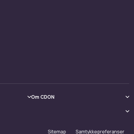
Om CDON
Om oss
Kundeanmeldelser
Jobbe på CDON
Sitemap
Samtykkepreferanser