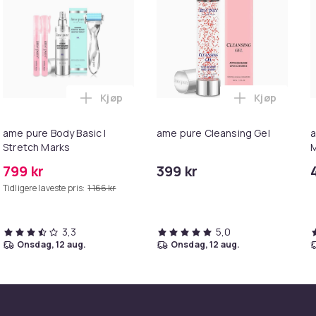
Kjøp
Kjøp
rven
Legg ame pure GlowGetter™ Dark - Selvbruningsmist i handlekurven
Legg ame pure Body Basic | Stretch Marks
Legg ame pu
ame pure Body Basic |
ame pure Cleansing Gel
a
Stretch Marks
M
799 kr
399 kr
Tidligere laveste pris:
1 166 kr
3,3
5,0
onsdag, 12 aug.
onsdag, 12 aug.