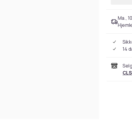
Ma., 10
Hjeml
Sikk
14 d
Selg
CLS