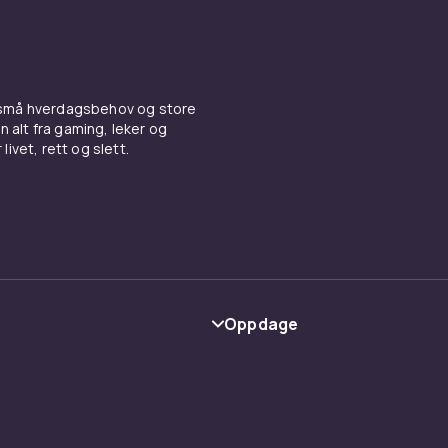
 små hverdagsbehov og store
n alt fra gaming, leker og
livet, rett og slett.
Oppdage
Kategorier
Varemerker
y
Guider