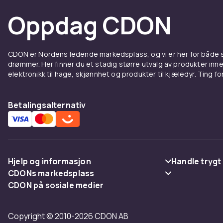
Oppdag CDON
CDON er Nordens ledende markedsplass, og vi er her for både
drømmer. Her finner du et stadig større utvalg av produkter inne
elektronikk til hage, skjønnhet og produkter til kjæledyr. Ting for 
Betalingsalternativ
Hjelp og informasjon
Handle trygt
CDONs markedsplass
Vanlige spørsmål
Betaling
CDON på sosiale medier
Merchant Help Center
Spor pakke
Levering
Copyright © 2010-2026 CDON AB
Angre & returner her
Vilkår & polic