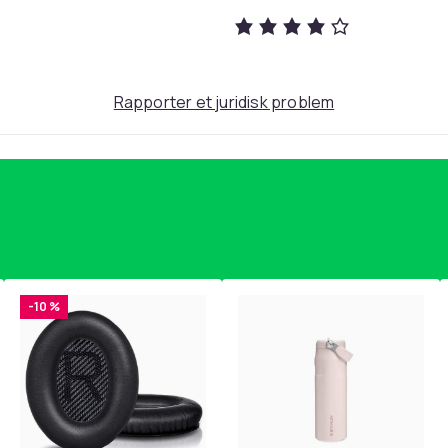
oppnådd.
e for å vedlikeholde resultatet.
ukter, da det vil hindre serumet å absorbere
.
Rapporter et juridisk problem
amme måte som en eyeliner.
brukes av gravide, ammende eller personer
3d2f8ed7-5492-4cbd-b0ea-58633fa667be
-10 %