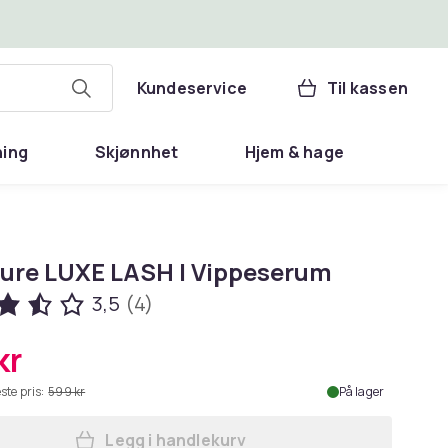
Kundeservice
Til kassen
ning
Skjønnhet
Hjem & hage
ure LUXE LASH | Vippeserum
3,5
(4)
kr
ste pris:
599 kr
På lager
Legg i handlekurv