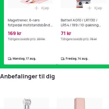
Kjøp
Kjøp
Legg Magetrener, 6-rørs fotpedal mot
Legg Bat
Magetrener, 6-rørs
Batteri AG10 / LR1130 /
fotpedal motstandsbånd -
LR54 / 189 / 10-pakning
mage- og kjernetrening,
PKcell
169 kr
71 kr
yoga og
Tidligere laveste pris:
201 kr
Tidligere laveste pris:
76 kr
hjemmegymnastikk Pink
mandag, 17 aug.
fredag, 14 aug.
Anbefalinger til dig