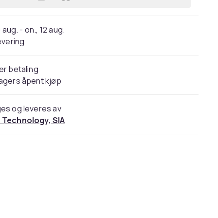
Legg ame pure LUXE LASH | Vippese
 aug. - on., 12 aug.
evering
er betaling
agers åpent kjøp
es og leveres av
 Technology, SIA