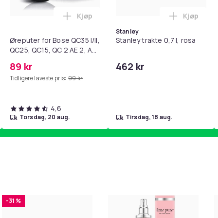
Kjøp
Kjøp
standsbånd - mage- og kjernetrening, yoga og hjemmegymnast
teri AG10 / LR1130 / LR54 / 189 / 10-pakning PKcell i handlekur
Legg Øreputer for Bose QC35 I/II, QC25, 
Legg Stanl
Stanley
Øreputer for Bose QC35 I/II,
Stanley trakte 0,7 l, rosa
QC25, QC15, QC 2 AE 2, AE
2i, AE 2w, SoundTrue,
89 kr
462 kr
SoundLink Black
Tidligere laveste pris:
99 kr
4,6
torsdag, 20 aug.
tirsdag, 18 aug.
-31 %