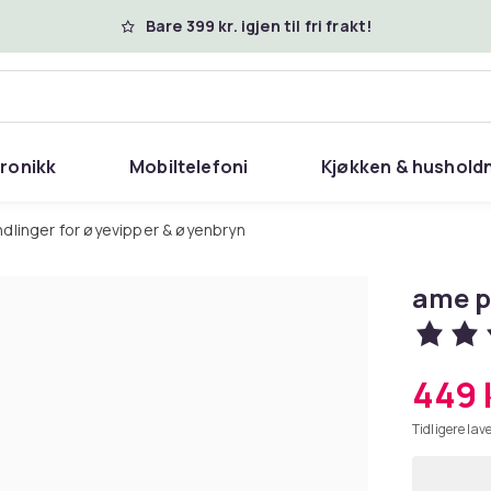
Bare 399 kr. igjen til fri frakt!
tronikk
Mobiltelefoni
Kjøkken & hushold
dlinger for øyevipper & øyenbryn
ame p
449 
Tidligere lave