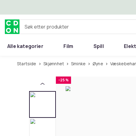
Hopp til hovedinnhold
Søk etter produkter
Alle kategorier
Film
Spill
Elek
Startside
Skjønnhet
Sminke
Øyne
Væskebehan
-25 %