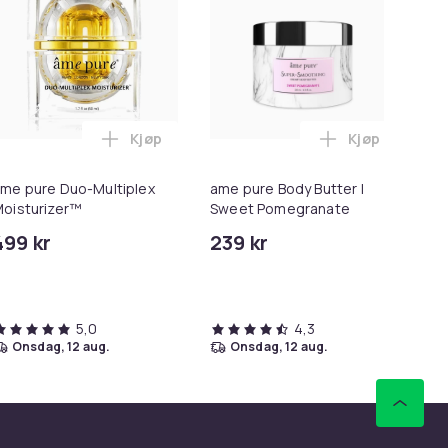
Kjøp
Kjøp
 i handlekurven
re Cleansing Gel i handlekurven
Legg ame pure Duo-Multiplex Moisturizer™ 
Legg ame pur
me pure Duo-Multiplex
ame pure Body Butter |
am
oisturizer™
Sweet Pomegranate
Th
499 kr
239 kr
39
5,0
4,3
onsdag, 12 aug.
onsdag, 12 aug.