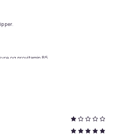
ipper.
syre og provitamin B5.
ir lange med økt volum.
ekt.
ke og tynne vipper. I tillegg opplever mange
gs det 12 uker for å oppnå maksimal effekt.
huden rundt øynene, slik mange serum ofte