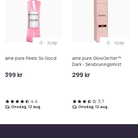
Kjøp
Kjøp
Legg ame pure Peels So Good i handleku
ame pure Peels So Good
ame pure GlowGetter™
Dark - Selvbruningsmist
399 kr
299 kr
4,4
3,7
onsdag, 12 aug.
onsdag, 12 aug.