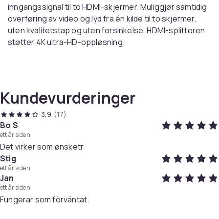
inngangssignal til to HDMI-skjermer. Muliggjør samtidig
overføring av video og lyd fra én kilde til to skjermer,
uten kvalitetstap og uten forsinkelse. HDMI-splitteren
støtter 4K ultra-HD-oppløsning.
Spesifikasjoner:
Materiale: ABS
Størrelse: 5x4,2x1,5 cm
Kundevurderinger
HDMI 1.4
Oppløsning: 4K, 3840x2160p, 3D og 480i@60Hz/
3,9
(17)
480p@60Hz/ 576i@50Hz/ 576p@50Hz/ 720p@50/
Bo S
ett år siden
60Hz/ 1080i@50/6008/0z/8p@0z/0z/8p@0z/7p 30 HZ
Det virker som ønsketr
Stig
Pakken inkluderer:
ett år siden
1 x HDMI splitter
Jan
1 x USB-C-kabel
ett år siden
Instruksjoner for bruk
Fungerar som förväntat.
Farge