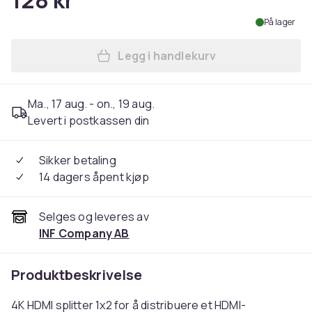
128 kr
På lager
Legg i handlekurv
Legg 4K HDMI splitter 1 inn
Ma., 17 aug. - on., 19 aug.
Levert i postkassen din
Sikker betaling
14 dagers åpent kjøp
Selges og leveres av
INF Company AB
Produktbeskrivelse
4K HDMI splitter 1x2 for å distribuere et HDMI-