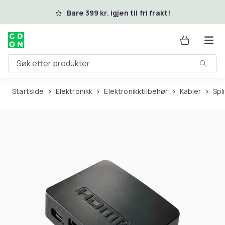
Hopp til hovedinnhold
Bare 399 kr. igjen til fri frakt!
Søk etter produkter
Startside
Elektronikk
Elektronikktilbehør
Kabler
Sp