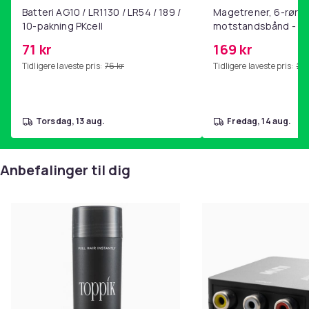
Batteri AG10 / LR1130 / LR54 / 189 /
Magetrener, 6-rørs 
10-pakning PKcell
motstandsbånd - m
kjernetrening, yoga
71 kr
169 kr
hjemmegymnastikk P
Tidligere laveste pris:
76 kr
Tidligere laveste pris:
201
torsdag, 13 aug.
fredag, 14 aug.
Anbefalinger til dig