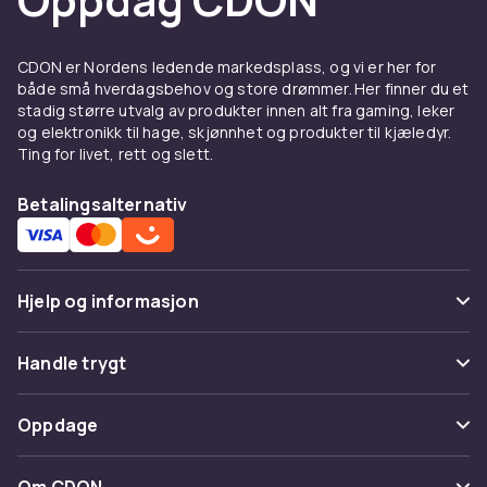
CDON er Nordens ledende markedsplass, og vi er her for
både små hverdagsbehov og store drømmer. Her finner du et
stadig større utvalg av produkter innen alt fra gaming, leker
og elektronikk til hage, skjønnhet og produkter til kjæledyr.
Ting for livet, rett og slett.
Betalingsalternativ
Hjelp og informasjon
Vanlige spørsmål
Handle trygt
Spor pakke
Betaling
Oppdage
Angre & returner her
Levering
Kategorier
Kontakt oss
Om CDON