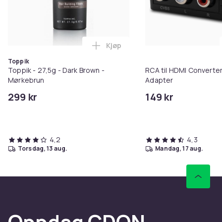
Kjøp
Legg Toppik - 27,5g - Dark Brow
Toppik
Toppik - 27,5g - Dark Brown -
RCA til HDMI Converter
Mørkebrun
Adapter
299 kr
149 kr
4,2
4,3
torsdag, 13 aug.
mandag, 17 aug.
Oppdag CDON