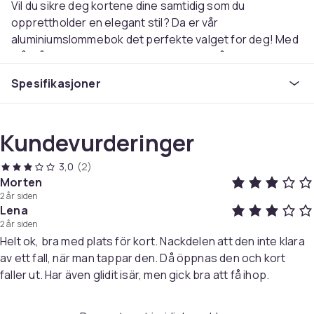
Vil du sikre deg kortene dine samtidig som du
opprettholder en elegant stil? Da er vår
aluminiumslommebok det perfekte valget for deg! Med
mål på 11 x 7,5 cm er den kompakt nok til å passe i
lommen eller vesken uten å ta for mye plass.
Spesifikasjoner
RFID-beskyttelse for din sikkerhet
Kundevurderinger
Med aluminiumsdeksler som effektivt blokkerer RFID-
lesere, kan du være sikker på at kortene og
3,0
(2)
personopplysningene dine forblir beskyttet mot
Morten
uønsket lesing og skimming. Det er sikkerhet og stil i
2 år siden
ett!
Lena
2 år siden
Helt ok, bra med plats för kort. Nackdelen att den inte klara
6 lommer for optimal organisering
av ett fall, när man tappar den. Då öppnas den och kort
faller ut. Har även glidit isär, men gick bra att få ihop.
Slutt å lete etter kortene dine i en rotete lommebok. Vår
aluminiumslommebok er utstyrt med 6 lommer som gjør
det enkelt å organisere og finne bankkort,