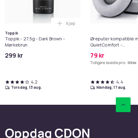
Kjøp
Legg Toppik - 27,5g - Dark Brow
Toppik
Toppik - 27,5g - Dark Brown -
Øreputer kompatible 
Mørkebrun
QuietComfort -
QC35/QC25/QC15/AE2 
299 kr
79 kr
Tidligere laveste pris:
99 kr
4,2
4,4
torsdag, 13 aug.
mandag, 17 aug.
Oppdag CDON