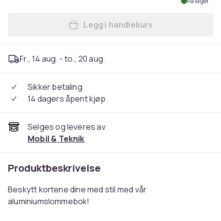
På lager
Legg i handlekurv
Legg 2 pakke Kortholder i a
Fr., 14 aug. - to., 20 aug.
Sikker betaling
14 dagers åpent kjøp
Selges og leveres av
Mobil & Teknik
Produktbeskrivelse
Beskytt kortene dine med stil med vår
aluminiumslommebok!