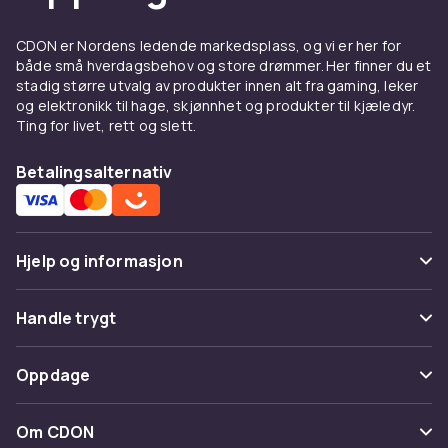
CDON er Nordens ledende markedsplass, og vi er her for
både små hverdagsbehov og store drømmer. Her finner du et
stadig større utvalg av produkter innen alt fra gaming, leker
og elektronikk til hage, skjønnhet og produkter til kjæledyr.
Ting for livet, rett og slett.
Betalingsalternativ
Hjelp og informasjon
Vanlige spørsmål
Handle trygt
Spor pakke
Betaling
Oppdage
Angre & returner her
Levering
Kategorier
Kontakt oss
Om CDON
Vilkår & policy