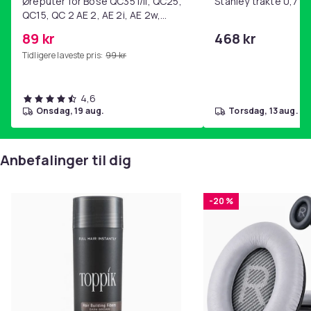
Øreputer for Bose QC35 I/II, QC25,
Stanley trakte 0,7 l,
Farge
QC15, QC 2 AE 2, AE 2i, AE 2w,
Black
SoundTrue, SoundLink Black
89 kr
468 kr
Vekt, gram
Tidligere laveste pris:
99 kr
110
Artikkel nr.
4,6
27d3fee2-5896-57cc-b6b2-869e7fa1e8be
onsdag, 19 aug.
torsdag, 13 aug.
Produktsikkerhetsinformasjon
Anbefalinger til dig
-20 %